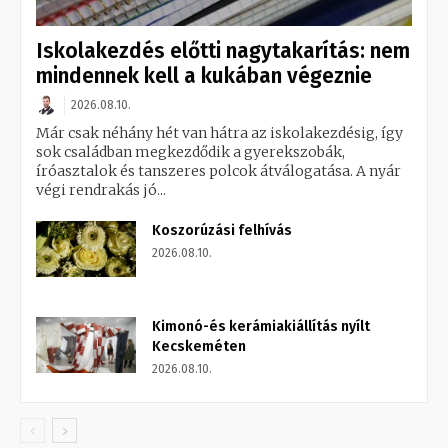
Iskolakezdés előtti nagytakarítás: nem
mindennek kell a kukában végeznie
2026.08.10.
Már csak néhány hét van hátra az iskolakezdésig, így
sok családban megkezdődik a gyerekszobák,
íróasztalok és tanszeres polcok átválogatása. A nyár
végi rendrakás jó...
Koszorúzási felhívás
2026.08.10.
Kimonó-és kerámiakiállítás nyílt
Kecskeméten
2026.08.10.