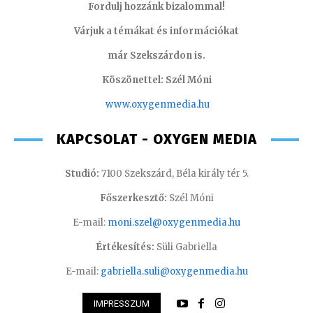
Fordulj hozzánk bizalommal!
Várjuk a témákat és információkat
már Szekszárdon is.
Köszönettel: Szél Móni
www.oxygenmedia.hu
KAPCSOLAT - OXYGEN MEDIA
Studió:
7100 Szekszárd, Béla király tér 5.
Főszerkesztő:
Szél Móni
E-mail:
moni.szel@oxygenmedia.hu
Értékesítés:
Süli Gabriella
E-mail:
gabriella.suli@oxygenmedia.hu
IMPRESSZUM