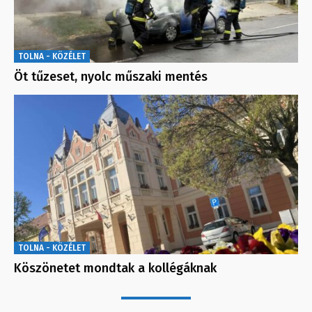
TOLNA - KÖZÉLET
Öt tűzeset, nyolc műszaki mentés
TOLNA - KÖZÉLET
Köszönetet mondtak a kollégáknak