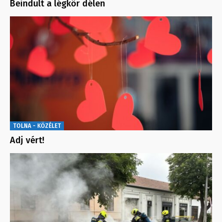
Beindult a légkör délen
TOLNA - KÖZÉLET
Adj vért!