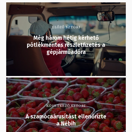
ELŐZŐ SZTORI
Még három hétig kérhető
pótlékmentes részletfizetés a
gépjárműadóra
KÖVETKEZŐ SZTORI
A szamócaárusítást ellenőrizte
a Nébih