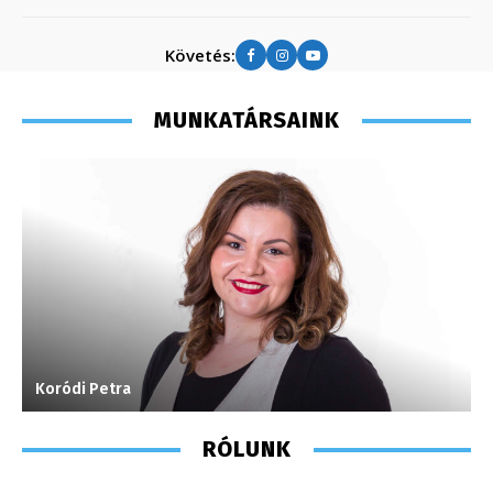
Követés:
MUNKATÁRSAINK
Koródi Petra
T
RÓLUNK