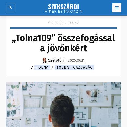
Kezdőlap
TOLNA
„Tolna109” összefogással
a jövőnkért
Szél Móni
-
2025.06.11.
TOLNA
TOLNA - GAZDASÁG