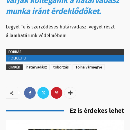
várják kollégáink a határvadász
munka iránt érdeklődőket.
Legyél Te is szerződéses határvadász, vegyél részt
államhatárunk védelmében!
FORRÁS
POLICE.HU
CÍMKÉK
határvadász
toborzás
Tolna vármegye
Ez is érdekes lehet