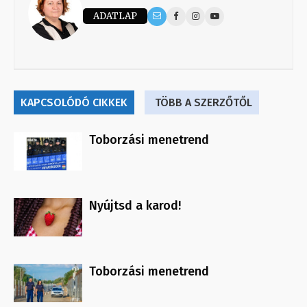
ADATLAP
KAPCSOLÓDÓ CIKKEK
TÖBB A SZERZŐTŐL
Toborzási menetrend
Nyújtsd a karod!
Toborzási menetrend