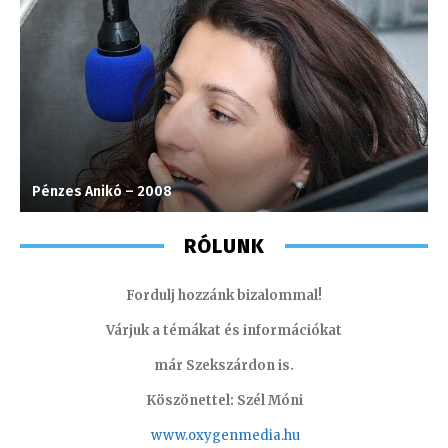
Pénzes Anikó – 2008
L
RÓLUNK
Fordulj hozzánk bizalommal!
Várjuk a témákat és információkat
már Szekszárdon is.
Köszönettel: Szél Móni
www.oxygenmedia.hu