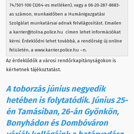
74/501-100 (3264-es melléken), vagy a 06-20-287-8683-
as számon, munkaidőben a Humánigazgatási
Szolgálat munkatársai adnak felvilágosítást. Emailen
a karrier@tolna.police.hu címen lehet információkat
kérni. Érdeklődni lehet továbbá, a rendőrség új online
felületén, a www.karrier.police.hu –n.
Az érdeklődők a városi rendőrkapitányságokon is
kérhetnek tájékoztatást.
A toborzás június negyedik
hetében is folytatódik. Június 25-
én Tamásiban, 26-án Gyönkön,
Bonyhádon és Dombóváron