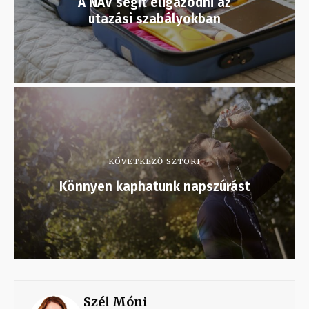
A NAV segít eligazodni az
utazási szabályokban
KÖVETKEZŐ SZTORI
Könnyen kaphatunk napszúrást
Szél Móni