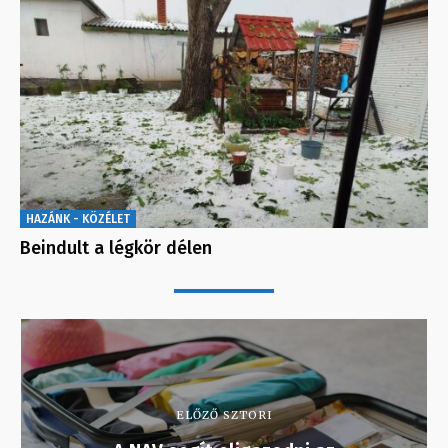
HAZÁNK - KÖZÉLET
Beindult a légkör délen
ELŐZŐ SZTORI