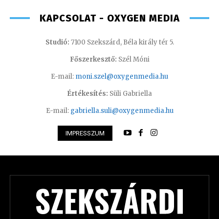
KAPCSOLAT - OXYGEN MEDIA
Studió:
7100 Szekszárd, Béla király tér 5.
Főszerkesztő:
Szél Móni
E-mail:
moni.szel@oxygenmedia.hu
Értékesítés:
Süli Gabriella
E-mail:
gabriella.suli@oxygenmedia.hu
IMPRESSZUM