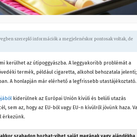
övegben szereplő információk a megjelenéskor pontosak voltak, de
 mi kerülhet az útipoggyászba. A leggyakoribb problémát a
éki termék, például cigaretta, alkohol behozatala jelenti;
ban. A honlapján már elérhető a legfrissebb utastájékoztató.
jából
kiderülnek az Európai Unión kívüli és belüli utazás
l, sem az, hogy az EU-ból vagy EU-n kívülről jövünk haza. V
al érkezünk.
k, akkor szabadon hozhat-vihet saját magának vagy ajándékba