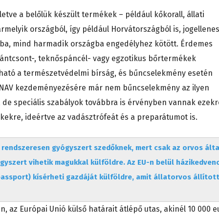
lletve a belőlük készült termékek – például kőkorall, állati
melyik országból, így például Horvátországból is, jogellenes
ióba, mind harmadik országba engedélyhez kötött. Érdemes
lefántcsont-, teknőspáncél- vagy egzotikus bőrtermékek
abható a természetvédelmi bírság, és bűncselekmény esetén
A NAV kezdeményezésére már nem bűncselekmény az ilyen
de speciális szabályok továbbra is érvényben vannak ezekr
ékekre, ideértve az vadásztrófeát és a preparátumot is.
 rendszeresen gyógyszert szedőknek, mert csak az orvos álta
ógyszert vihetik magukkal külföldre. Az EU-n belül házikedven
passport) kísérheti gazdáját külföldre, amit állatorvos állítot
an, az Európai Unió külső határait átlépő utas, akinél 10 000 e