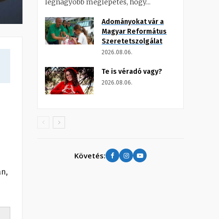
legnagyobb meglepetés, hogy...
Adományokat vár a
Magyar Református
Szeretetszolgálat
2026.08.06.
Te is véradó vagy?
2026.08.06.
Követés:
an,