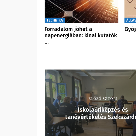
TECHNIKA
ÁLLÁ
Forradalom jöhet a
Gyóg
napenergiában: kínai kutatók
…
ELŐZŐ SZTORI
Iskolaőriképzés és
tanévértékelés Szekszárd