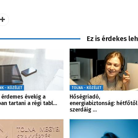
Ez is érdekes le
NK - KÖZÉLET
TOLNA - KÖZÉLET
érdemes évekig a
Hőségriadó,
ban tartani a régi tabl…
energiabiztonság: hétfőtől
szerdáig …