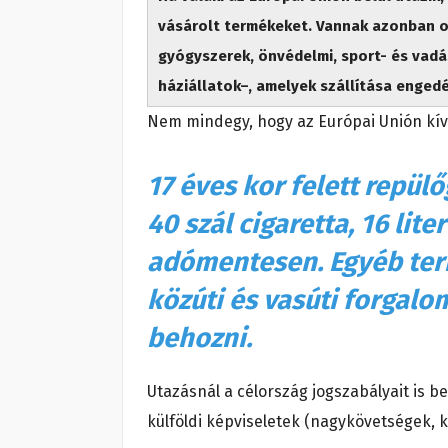
vásárolt termékeket. Vannak azonban o
gyógyszerek, önvédelmi, sport- és vadá
háziállatok–, amelyek szállítása enged
Nem mindegy, hogy az Európai Unión kív
17 éves kor felett repü
40 szál cigaretta, 16 lite
adómentesen. Egyéb ter
közúti és vasúti forgalo
behozni.
Utazásnál a célország jogszabályait is b
külföldi képviseletek (nagykövetségek, ko