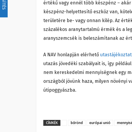
értékű vagy ennél több készpénz – aká
készpénz-helyettesítő eszköz van, kötel
területére be- vagy onnan kilép. Az érté
százalékos aranytartalmú érmék és a le
aranyszemcsék is beleszámítanak az ér
A NAV honlapján elérhető
utastájékozta
utazás jövedéki szabályait is, így példá
nem kereskedelmi mennyiségnek egy mag
országból jövünk haza, milyen növényi 
útipoggyászba.
CÍMKÉK
bőrönd
európai unió
mennyis