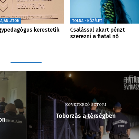
SAJÁNLATOK
TOLNA - KÖZÉLET
ypedagógus kerestetik
Csalással akart pénzt
szerezni a fiatal nő
KÖVETKEZŐ SZTORI
Toborzás a térségben
on