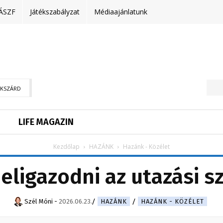
ÁSZF
Játékszabályzat
Médiaajánlatunk
EKSZÁRD
LIFE MAGAZIN
Kezdőlap
HAZÁNK
Hazánk - Közélet
 eligazodni az utazási 
Szél Móni
-
2026.06.23.
HAZÁNK
HAZÁNK - KÖZÉLET