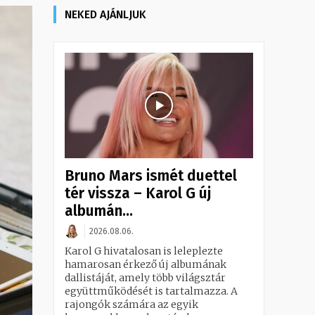
NEKED AJÁNLJUK
Bruno Mars ismét duettel
tér vissza – Karol G új
albumán...
2026.08.06.
Karol G hivatalosan is leleplezte
hamarosan érkező új albumának
dallistáját, amely több világsztár
együttműködését is tartalmazza. A
rajongók számára az egyik