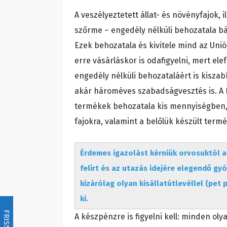
A veszélyeztetett állat- és növényfajok, i
szőrme – engedély nélküli behozatala bár
Ezek behozatala és kivitele mind az Un
erre vásárláskor is odafigyelni, mert e
engedély nélküli behozataláért is kisz
akár hároméves szabadságvesztés is. 
termékek behozatala kis mennyiségben, 
fajokra, valamint a belőlük készült term
Érdemes igazolást kérniük orvosuktól a
felírt és az utazás idejére elegendő gy
kizárólag olyan kisállatútlevéllel (pet 
ki.
FRISSÍTÉS
A készpénzre is figyelni kell: minden oly