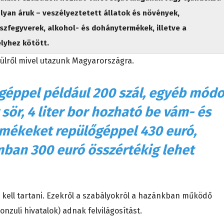
lyan áruk – veszélyeztetett állatok és növények,
szfegyverek, alkohol- és dohánytermékek, illetve a
élyhez kötött.
ülről mivel utazunk Magyarországra.
lőgéppel például 200 szál, egyéb mód
r sör, 4 liter bor hozható be vám- és
mékeket repülőgéppel 430 euró,
mban 300 euró összértékig lehet
e kell tartani. Ezekről a szabályokról a hazánkban működő
nzuli hivatalok) adnak felvilágosítást.