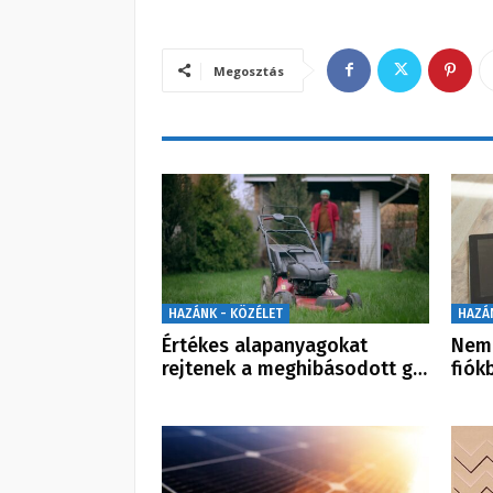
Megosztás
HAZÁNK - KÖZÉLET
HAZÁ
Értékes alapanyagokat
Nem 
rejtenek a meghibásodott g…
fiók