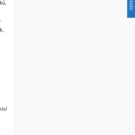
kű,
0
k,
ls)