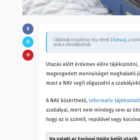
Cikkünk frissítése óta eltelt
1 hónap
, a sz
mára elavulhattak.
Utazás előtt érdemes előre tájékozódni,
megengedett mennyiséget meghaladó jöved
most a NAV segít eligazodni a szabályok
A NAV közérthető,
informatív tájékoztató
szabályai, mert nem mindegy sem az úticé
hogy az is számít, repülővel vagy kocsiv
Ha valaki az Európai Unión belül utazi