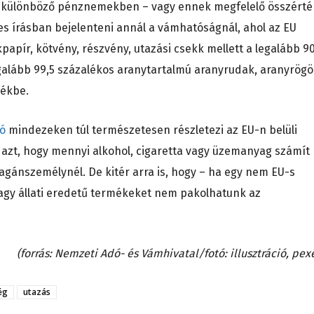
r különböző pénznemekben – vagy ennek megfelelő összérté
es írásban bejelenteni annál a vámhatóságnál, ahol az EU
kpapír, kötvény, részvény, utazási csekk mellett a legalább 9
galább 99,5 százalékos aranytartalmú aranyrudak, aranyrögö
tékbe.
tó
mindezeken túl természetesen részletezi az EU-n belüli
ul azt, hogy mennyi alkohol, cigaretta vagy üzemanyag számít
ánszemélynél. De kitér arra is, hogy – ha egy nem EU-s
vagy állati eredetű termékeket nem pakolhatunk az
(forrás: Nemzeti Adó- és Vámhivatal/fotó: illusztráció, pexe
ég
utazás