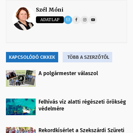
Szél Móni
ADATLAP
KAPCSOLÓDÓ CIKKEK
TÖBB A SZERZŐTŐL
A polgármester válaszol
Felhívás víz alatti régészeti örökség
védelmére
Rekordkísérlet a Szekszárdi Szüreti