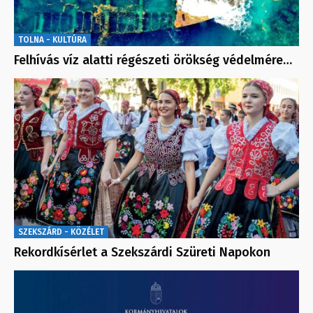
TOLNA - KULTÚRA
Felhívás víz alatti régészeti örökség védelmére…
SZEKSZÁRD - KÖZÉLET
Rekordkísérlet a Szekszárdi Szüreti Napokon