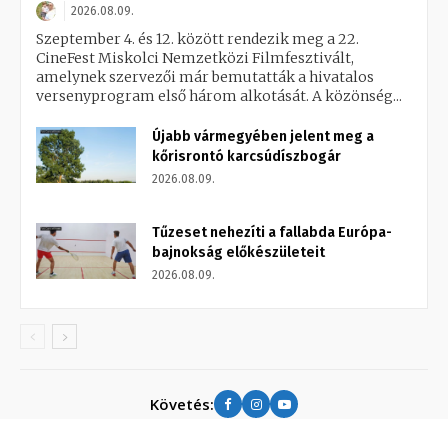
2026.08.09.
Szeptember 4. és 12. között rendezik meg a 22.
CineFest Miskolci Nemzetközi Filmfesztivált,
amelynek szervezői már bemutatták a hivatalos
versenyprogram első három alkotását. A közönség...
Újabb vármegyében jelent meg a
kőrisrontó karcsúdíszbogár
2026.08.09.
Tűzeset nehezíti a fallabda Európa-
bajnokság előkészületeit
2026.08.09.
Követés: