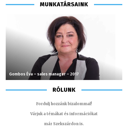
MUNKATÁRSAINK
Gombos Éva – sales manager – 2017
I
RÓLUNK
Fordulj hozzánk bizalommal!
Várjuk a témákat és információkat
már Szekszárdon is.