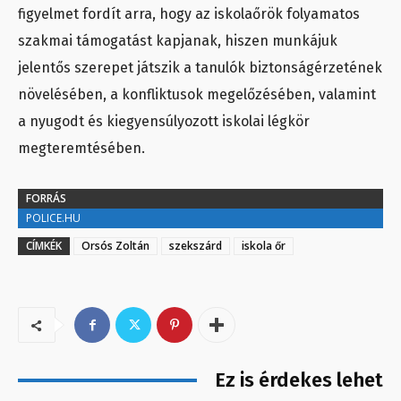
figyelmet fordít arra, hogy az iskolaőrök folyamatos
szakmai támogatást kapjanak, hiszen munkájuk
jelentős szerepet játszik a tanulók biztonságérzetének
növelésében, a konfliktusok megelőzésében, valamint
a nyugodt és kiegyensúlyozott iskolai légkör
megteremtésében.
FORRÁS
POLICE.HU
CÍMKÉK
Orsós Zoltán
szekszárd
iskola őr
Ez is érdekes lehet