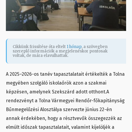
Cikkünk frissítése óta eltelt
1 hónap
, a szövegben
szereplő információk a megjelenéskor pontosak
voltak, de mára elavulhattak.
A 2025–2026-os tanév tapasztalatait értékelték a Tolna
megyében szolgáló iskolaőrök azon a szakmai
képzésen, amelynek Szekszárd adott otthont.A
rendezvényt a Tolna Vármegyei Rendőr-főkapitányság
Bűnmegelőzési Alosztálya szervezte június 22-én
annak érdekében, hogy a résztvevők összegezzék az
elmúlt időszak tapasztalatait, valamint kijelöljék a