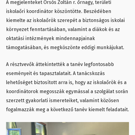
A megjelenteket Orsós Zoltán r. őrnagy, területi
iskolaőri koordinátor köszöntötte. Beszédében
kiemelte az iskolaőrök szerepét a biztonságos iskolai
környezet fenntartásában, valamint a diákok és az
oktatási intézmények mindennapjainak
támogatásában, és megköszönte eddigi munkájukat.
A résztvevők áttekintették a tanév legfontosabb
eseményeit és tapasztalatait. A tanácskozás
lehetőséget biztosított arra is, hogy az iskolaőrök és a
koordinátorok megosszák egymással a szolgálat során
szerzett gyakorlati ismereteiket, valamint közösen
fogalmazzák meg a következő tanév kiemelt feladatait.