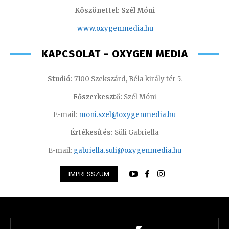
Köszönettel: Szél Móni
www.oxygenmedia.hu
KAPCSOLAT - OXYGEN MEDIA
Studió:
7100 Szekszárd, Béla király tér 5.
Főszerkesztő:
Szél Móni
E-mail:
moni.szel@oxygenmedia.hu
Értékesítés:
Süli Gabriella
E-mail:
gabriella.suli@oxygenmedia.hu
IMPRESSZUM