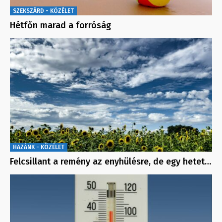
SZEKSZÁRD - KÖZÉLET
Hétfőn marad a forróság
HAZÁNK - KÖZÉLET
Felcsillant a remény az enyhülésre, de egy hetet…