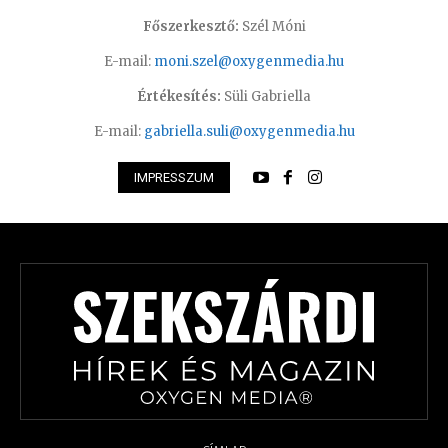
Főszerkesztő:
Szél Móni
E-mail:
moni.szel@oxygenmedia.hu
Értékesítés:
Süli Gabriella
E-mail:
gabriella.suli@oxygenmedia.hu
IMPRESSZUM