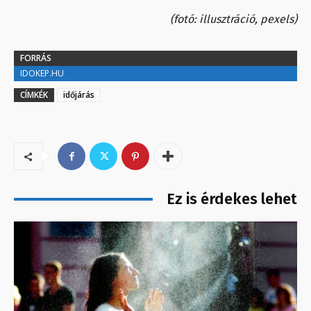
(fotó: illusztráció, pexels)
FORRÁS
IDOKEP.HU
CÍMKÉK
időjárás
Ez is érdekes lehet