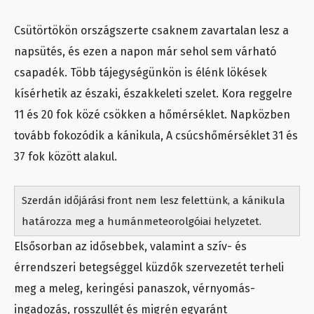
Csütörtökön országszerte csaknem zavartalan lesz a
napsütés, és ezen a napon már sehol sem várható
csapadék. Több tájegységünkön is élénk lökések
kísérhetik az északi, északkeleti szelet. Kora reggelre
11 és 20 fok közé csökken a hőmérséklet. Napközben
tovább fokozódik a kánikula, A csúcshőmérséklet 31 és
37 fok között alakul.
Szerdán időjárási front nem lesz felettünk, a kánikula
határozza meg a humánmeteorolgóiai helyzetet.
Elsősorban az idősebbek, valamint a szív- és
érrendszeri betegséggel küzdők szervezetét terheli
meg a meleg, keringési panaszok, vérnyomás-
ingadozás, rosszullét és migrén egyaránt