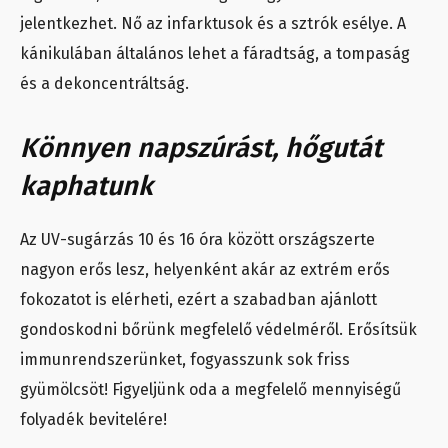
jelentkezhet. Nő az infarktusok és a sztrók esélye. A
kánikulában általános lehet a fáradtság, a tompaság
és a dekoncentráltság.
Könnyen napszúrást, hőgutát
kaphatunk
Az UV-sugárzás 10 és 16 óra között országszerte
nagyon erős lesz, helyenként akár az extrém erős
fokozatot is elérheti, ezért a szabadban ajánlott
gondoskodni bőrünk megfelelő védelméről. Erősítsük
immunrendszerünket, fogyasszunk sok friss
gyümölcsöt! Figyeljünk oda a megfelelő mennyiségű
folyadék bevitelére!