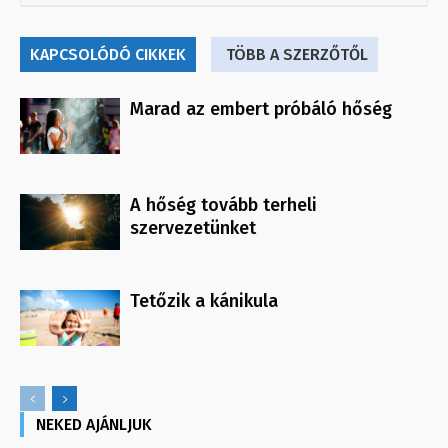
KAPCSOLÓDÓ CIKKEK
TÖBB A SZERZŐTŐL
Marad az embert próbáló hőség
A hőség tovább terheli
szervezetünket
Tetőzik a kánikula
NEKED AJÁNLJUK