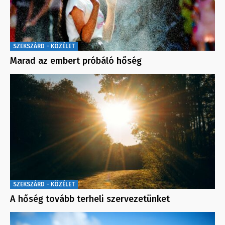
SZEKSZÁRD - KÖZÉLET
Marad az embert próbáló hőség
SZEKSZÁRD - KÖZÉLET
A hőség tovább terheli szervezetünket