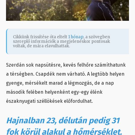
Cikkünk frissítése óta eltelt
1 hónap
, a szövegben
szereplő információk a megjelenéskor pontosak
voltak, de mára elavulhattak.
Szerdán sok napsütésre, kevés felhőre számíthatunk
a térségben. Csapdék nem várható. A legtöbb helyen
gyenge, mérsékelt marad a légmozgás, de a nap
második felében helyenként egy-egy élénk
északnyugati széllökések előfordulhat.
Hajnalban 23, délután pedig 31
fok körül alakul a hőmérséklet.