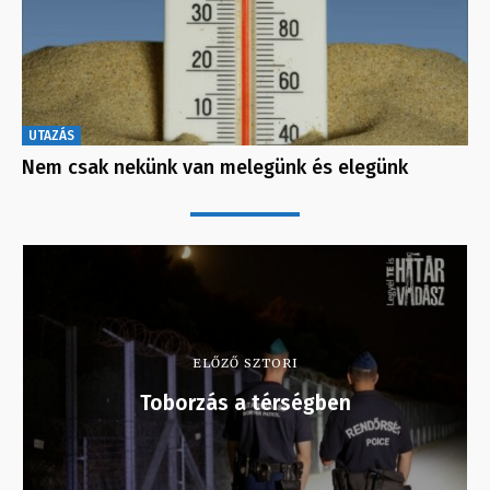
UTAZÁS
Nem csak nekünk van melegünk és elegünk
ELŐZŐ SZTORI
Toborzás a térségben