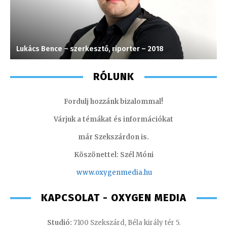
Lukács Bence – szerkesztő, riporter – 2018
M
RÓLUNK
Fordulj hozzánk bizalommal!
Várjuk a témákat és információkat
már Szekszárdon is.
Köszönettel: Szél Móni
www.oxygenmedia.hu
KAPCSOLAT - OXYGEN MEDIA
Studió:
7100 Szekszárd, Béla király tér 5.