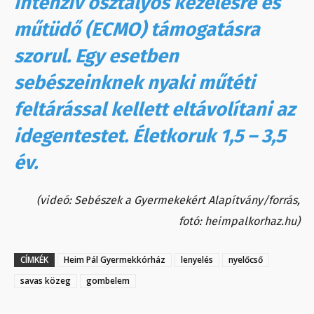
intenzív osztályos kezelésre és
műtüdő (ECMO) támogatásra
szorul. Egy esetben
sebészeinknek nyaki műtéti
feltárással kellett eltávolítani az
idegentestet. Életkoruk 1,5 – 3,5
év.
(videó: Sebészek a Gyermekekért Alapítvány/forrás,
fotó: heimpalkorhaz.hu)
CÍMKÉK
Heim Pál Gyermekkórház
lenyelés
nyelőcső
savas közeg
gombelem