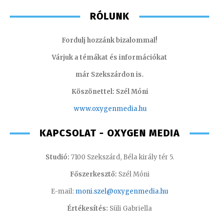
RÓLUNK
Fordulj hozzánk bizalommal!
Várjuk a témákat és információkat
már Szekszárdon is.
Köszönettel: Szél Móni
www.oxygenmedia.hu
KAPCSOLAT - OXYGEN MEDIA
Studió:
7100 Szekszárd, Béla király tér 5.
Főszerkesztő:
Szél Móni
E-mail:
moni.szel@oxygenmedia.hu
Értékesítés:
Süli Gabriella