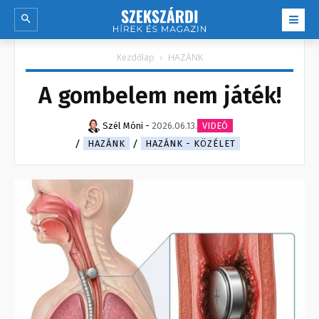
Kezdőlap
HAZÁNK
A gombelem nem játék!
Szél Móni
-
2026.06.13.
VIDEÓ
HAZÁNK
HAZÁNK - KÖZÉLET