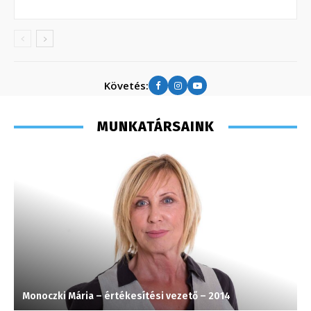
Követés:
MUNKATÁRSAINK
Monoczki Mária – értékesítési vezető – 2014
S