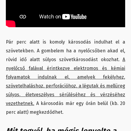
Pár perc alatt is komoly károsodás indulhat el a
szövetekben. A gombelem ha a nyelőcsőben akad el,
rövid idő alatt súlyos szövetkárosodást okozhat.
A
nyelőcső falával érintkezve elektromos és kémiai
folyamatok indulnak el, amelyek fekélyhez,
szövetelhaláshoz, perforációhoz, a légutak és mellüreg
súlyos, életveszélyes sérüléséhez és vérzéséhez
vezethetnek.
A károsodás már egy órán belül (kb. 20
perc alatt) megkezdődhet.
Mit tegyél, ha mégis lenyelte a