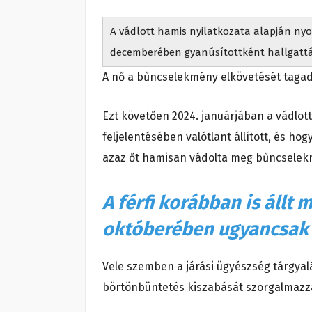
A vádlott hamis nyilatkozata alapján nyo
decemberében gyanúsítottként hallgatták
A nő a bűncselekmény elkövetését tagadt
Ezt követően 2024. januárjában a vádlot
feljelentésében valótlant állított, és ho
azaz őt hamisan vádolta meg bűncselek
A férfi korábban is állt m
októberében ugyancsak h
Vele szemben a járási ügyészség tárgyal
börtönbüntetés kiszabását szorgalmazza