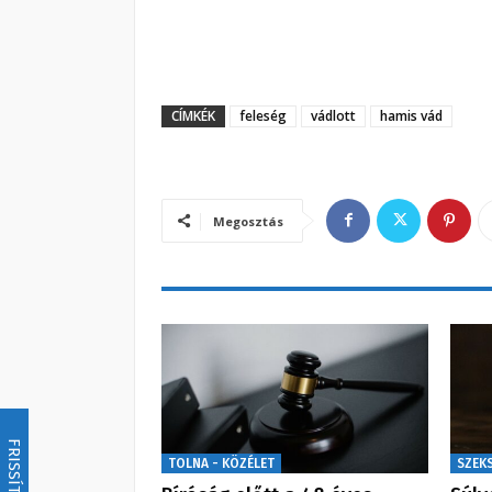
CÍMKÉK
feleség
vádlott
hamis vád
Megosztás
FRISSÍTÉS
TOLNA - KÖZÉLET
SZEK