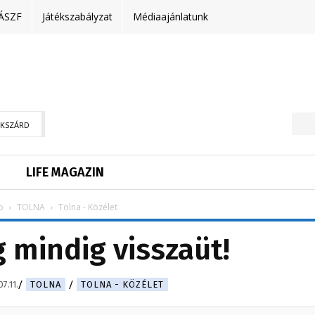
ÁSZF
Játékszabályzat
Médiaajánlatunk
EKSZÁRD
LIFE MAGAZIN
p
TOLNA
Tolna - Közélet
 mindig visszaüt!
7.11.
TOLNA
TOLNA - KÖZÉLET