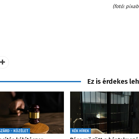
(fotó: pixab
Ez is érdekes le
SZÁRD - KÖZÉLET
KÉK HÍREK