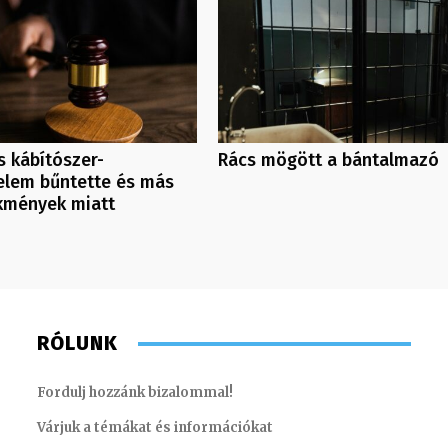
s kábítószer-
Rács mögött a bántalmazó
elem bűntette és más
kmények miatt
RÓLUNK
Fordulj hozzánk bizalommal!
Várjuk a témákat és információkat