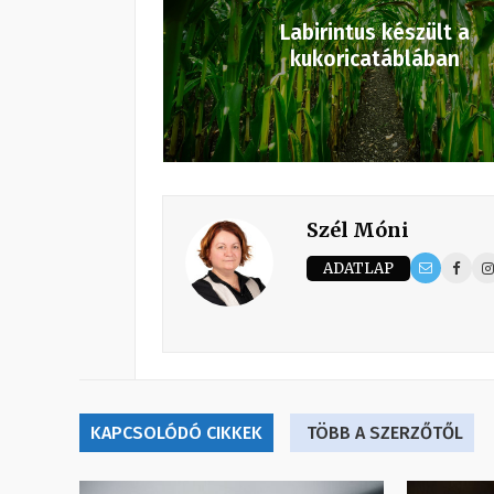
Labirintus készült a
kukoricatáblában
Szél Móni
ADATLAP
KAPCSOLÓDÓ CIKKEK
TÖBB A SZERZŐTŐL