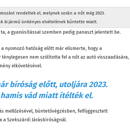
mozást rendeltek el, melynek során a nőt még 2023.
 ki jármű önkényes elvételének bűntette miatt.
a, a gyanúsítással szemben pedig panaszt jelentett be.
t a nyomozó hatóság előtt már elismerte, hogy a
gy ténylegesen nem szólította fel a nőt az autó visszaadására,
mény elkövetésével.
ár bíróság előtt, utoljára 2023.
amis vád miatt ítélték el.
ás mellőzésével, büntetővégzésben, felfüggesztett
 a Szekszárdi Járásbíróságnál.