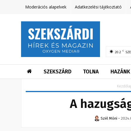
Moderációs alapelvek
Adatkezelési tájékoztató
C
20.2
SZ
SZEKSZÁRD
TOLNA
HAZÁNK
Kezdőla
A hazugság
Szél Móni
-
2024.0