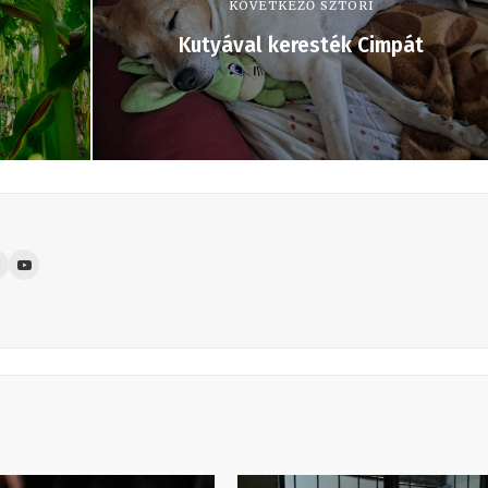
KÖVETKEZŐ SZTORI
Kutyával keresték Cimpát