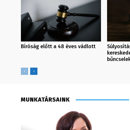
Bíróság előtt a 48 éves vádlott
Súlyosítá
keresked
bűncsele
MUNKATÁRSAINK