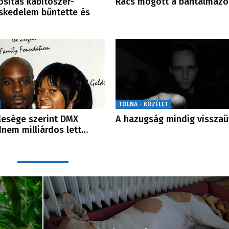
osítás kábítószer-
Rács mögött a bántalmazó
skedelem bűntette és
TOLNA - KÖZÉLET
lesége szerint DMX
A hazugság mindig visszaü
nem milliárdos lett…