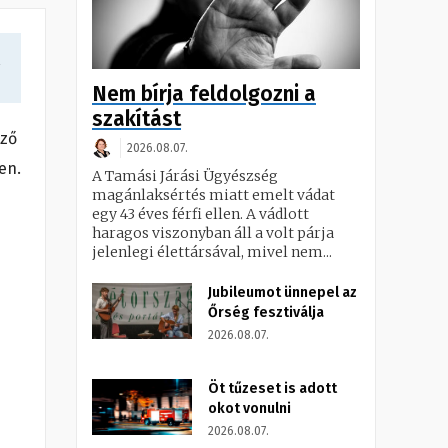
a
Nem bírja feldolgozni a
szakítást
ező
2026.08.07.
en.
A Tamási Járási Ügyészség
magánlaksértés miatt emelt vádat
egy 43 éves férfi ellen. A vádlott
haragos viszonyban áll a volt párja
jelenlegi élettársával, mivel nem...
Jubileumot ünnepel az
Őrség fesztiválja
2026.08.07.
Öt tűzeset is adott
okot vonulni
2026.08.07.