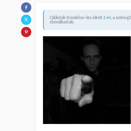
Cikkünk frissítése óta eltelt
2 év
, a szöve
elavulhattak.