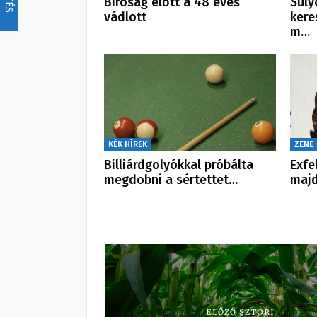
Bíróság előtt a 48 éves
Súly
vádlott
kere
m…
KÉK HÍREK
ZENE
Billiárdgolyókkal próbálta
Exfe
megdobni a sértettet…
majd
ELŐZŐ SZTORI