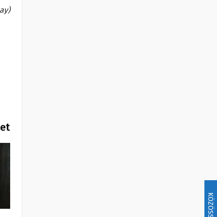
ay)
het
KÖZÖSSÉG