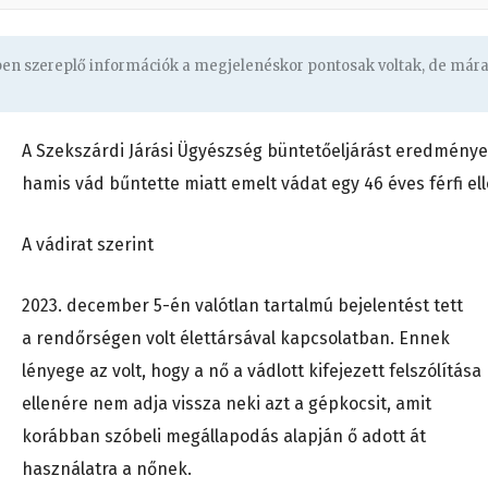
gben szereplő információk a megjelenéskor pontosak voltak, de már
A Szekszárdi Járási Ügyészség büntetőeljárást eredmény
hamis vád bűntette miatt emelt vádat egy 46 éves férfi ell
A vádirat szerint
2023. december 5-én valótlan tartalmú bejelentést tett
a rendőrségen volt élettársával kapcsolatban. Ennek
lényege az volt, hogy a nő a vádlott kifejezett felszólítása
ellenére nem adja vissza neki azt a gépkocsit, amit
korábban szóbeli megállapodás alapján ő adott át
használatra a nőnek.