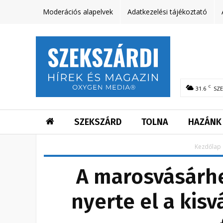
Moderációs alapelvek
Adatkezelési tájékoztató
C
31.6
SZ
SZEKSZÁRD
TOLNA
HAZÁNK
Kezdőlap
A marosvásárhe
nyerte el a kisv