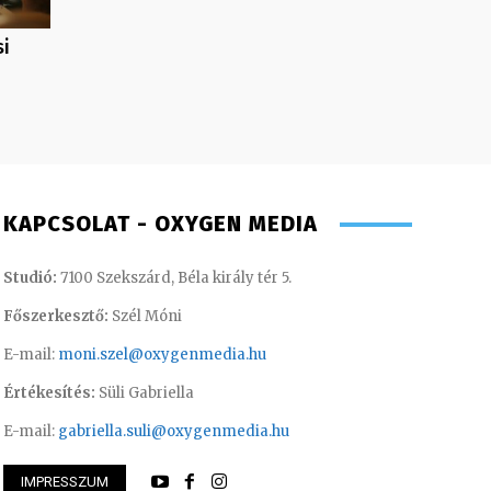
si
KAPCSOLAT - OXYGEN MEDIA
Studió:
7100 Szekszárd, Béla király tér 5.
Főszerkesztő:
Szél Móni
E-mail:
moni.szel@oxygenmedia.hu
Értékesítés:
Süli Gabriella
E-mail:
gabriella.suli@oxygenmedia.hu
IMPRESSZUM
thi Csaba – szerkesztő-riporter
Tóth Bálint – oper