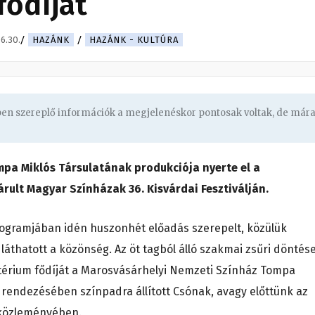
fődíját
6.30.
HAZÁNK
HAZÁNK - KULTÚRA
gben szereplő információk a megjelenéskor pontosak voltak, de már
pa Miklós Társulatának produkciója nyerte el a
rult Magyar Színházak 36. Kisvárdai Fesztiválján.
programjában idén huszonhét előadás szerepelt, közülük
áthatott a közönség. Az öt tagból álló szakmai zsűri döntés
sztérium fődíját a Marosvásárhelyi Nemzeti Színház Tompa
ó rendezésében színpadra állított Csónak, avagy előttünk az
I közleményében.