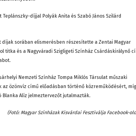
 Teplánszky-díjjal Polyák Anita és Szabó János Szilárd
lt díjak sorában elismerésben részesítette a Zentai Magyar
 titka és a Nagyváradi Szigligeti Színház Csárdáskirálynő c
abot.
ásárhelyi Nemzeti Színház Tompa Miklós Társulat műszaki
nk az özönvíz című előadásban történő közreműködésért, mí
 Blanka Alíz jelmeztervezőt jutalmazták.
(Fotó: Magyar Színházak Kisvárdai Fesztiválja Facebook-old