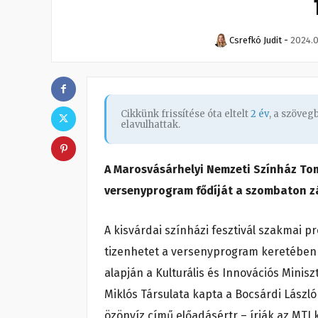
Csrefkó Judit
-
2024.0
Cikkünk frissítése óta eltelt
2 év
, a szöve
elavulhattak.
A Marosvásárhelyi Nemzeti Színház Tom
versenyprogram fődíját a szombaton zá
A kisvárdai színházi fesztivál szakmai 
tizenhetet a versenyprogram keretében l
alapján a Kulturális és Innovációs Mini
Miklós Társulata kapta a Bocsárdi Lászl
özönvíz című előadásértr – írják az MT