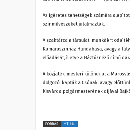
Az ígéretes tehetségek számára alapított
színművészeket jutalmazták.
A szaktárca a társulati munkáért odaíté
Kamaraszínház Handabasa, avagy a fátyol
előadását, illetve a Háztűznéző című dar
A közjáték-mesteri különdíjat a Marosv
dolgozói kapták a Csónak, avagy előttü
Kisvárda polgármesterének díjával Bajkó
FORRÁS
MTI.HU