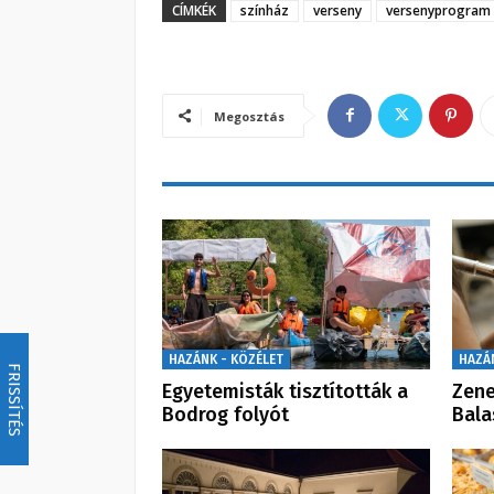
CÍMKÉK
színház
verseny
versenyprogram
Megosztás
HAZÁNK - KÖZÉLET
HAZÁ
FRISSÍTÉS
Egyetemisták tisztították a
Zene
Bodrog folyót
Bal