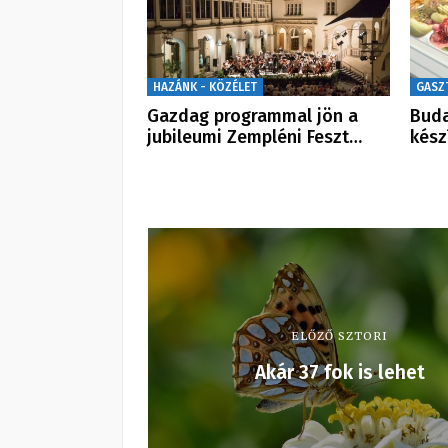
HAZÁNK - KÖZÉLET
GASZ
Gazdag programmal jön a
Buda
jubileumi Zempléni Feszt…
kész
ELŐZŐ SZTORI
Akár 37 fok is lehet