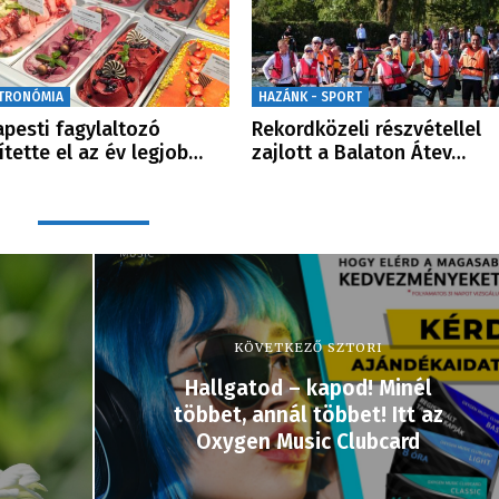
TRONÓMIA
HAZÁNK - SPORT
pesti fagylaltozó
Rekordközeli részvétellel
ítette el az év legjob…
zajlott a Balaton Átev…
KÖVETKEZŐ SZTORI
Hallgatod – kapod! Minél
többet, annál többet! Itt az
Oxygen Music Clubcard