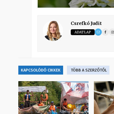
Csrefkó Judit
ADATLAP
KAPCSOLÓDÓ CIKKEK
TÖBB A SZERZŐTŐL