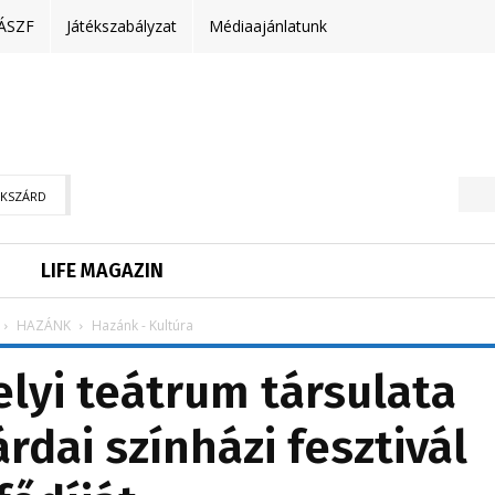
ÁSZF
Játékszabályzat
Médiaajánlatunk
EKSZÁRD
LIFE MAGAZIN
HAZÁNK
Hazánk - Kultúra
lyi teátrum társulata
árdai színházi fesztivál