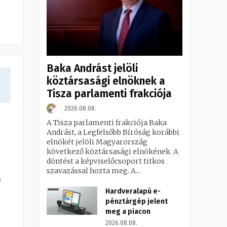
Baka Andrást jelöli
köztársasági elnöknek a
a
Tisza parlamenti frakciója
2026.08.08.
A Tisza parlamenti frakciója Baka
Andrást, a Legfelsőbb Bíróság korábbi
elnökét jelöli Magyarország
következő köztársasági elnökének. A
döntést a képviselőcsoport titkos
szavazással hozta meg. A...
e
Hardveralapú e-
pénztárgép jelent
meg a piacon
2026.08.08.