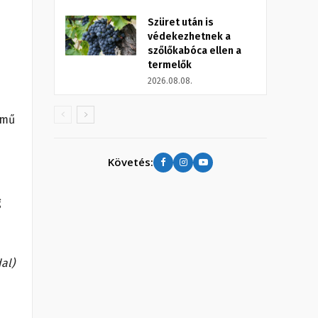
Szüret után is
védekezhetnek a
szőlőkabóca ellen a
termelők
2026.08.08.
ímű
Követés:
g
al)