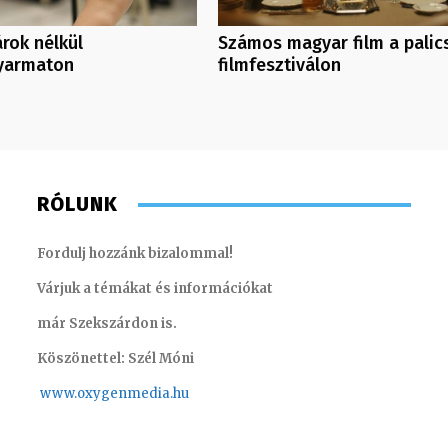
rok nélkül
Számos magyar film a palic
yarmaton
filmfesztiválon
RÓLUNK
Fordulj hozzánk bizalommal!
Várjuk a témákat és információkat
már Szekszárdon is.
Köszönettel: Szél Móni
www.oxygenmedia.hu
Szabó Döníz – sales manager – 2014
Szentgá