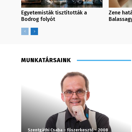
Egyetemisták tisztították a
Zene hatá
Bodrog folyót
Balassag
MUNKATÁRSAINK
Szentgáthi Csaba – főszerkesztő – 2008