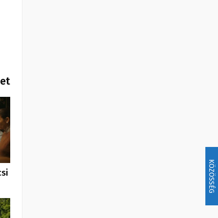
het
KÖZÖSSÉG
si