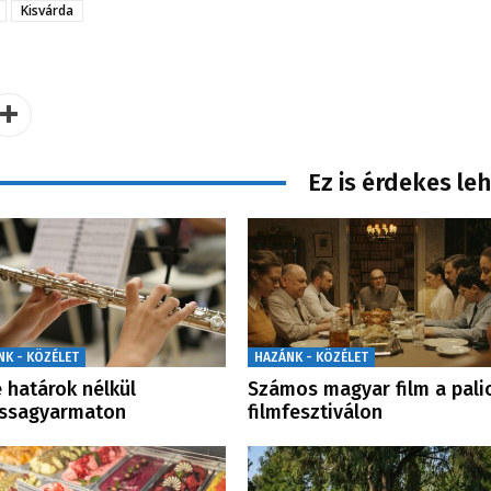
Kisvárda
Ez is érdekes le
NK - KÖZÉLET
HAZÁNK - KÖZÉLET
 határok nélkül
Számos magyar film a palic
assagyarmaton
filmfesztiválon