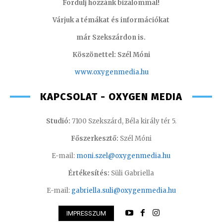
Fordulj hozzánk bizalommal!
Várjuk a témákat és információkat
már Szekszárdon is.
Köszönettel: Szél Móni
www.oxygenmedia.hu
KAPCSOLAT - OXYGEN MEDIA
Studió:
7100 Szekszárd, Béla király tér 5.
Főszerkesztő:
Szél Móni
E-mail:
moni.szel@oxygenmedia.hu
Értékesítés:
Süli Gabriella
E-mail:
gabriella.suli@oxygenmedia.hu
IMPRESSZUM