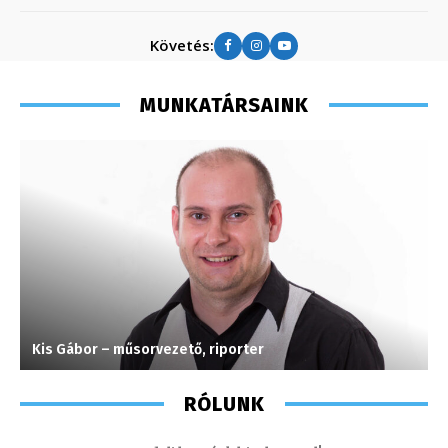
Követés:
MUNKATÁRSAINK
Kis Gábor – műsorvezető, riporter
I
RÓLUNK