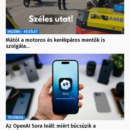
HAZÁNK - KÖZÉLET
Mától a motoros és kerékpáros mentők is
szolgála…
TECHNIKA
Az OpenAI Sora leáll: miért búcsúzik a