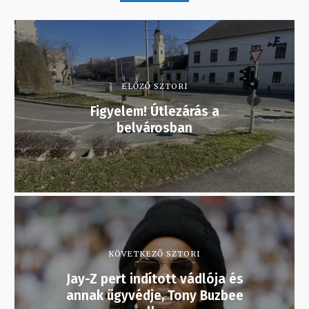
ELŐZŐ SZTORI
Figyelem! Útlezárás a
belvárosban
KÖVETKEZŐ SZTORI
Jay-Z pert indított vádlója és
annak ügyvédje, Tony Buzbee