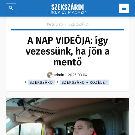
Kezdőlap
SZEKSZÁRD
A NAP VIDEÓJA: így
vezessünk, ha jön a
mentő
admin
-
2025.03.04.
SZEKSZÁRD
SZEKSZÁRD - KÖZÉLET