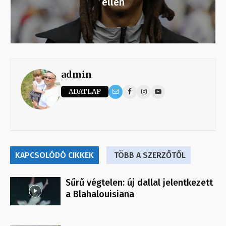
ellen
admin
ADATLAP
KAPCSOLÓDÓ CIKKEK
TÖBB A SZERZŐTŐL
Sűrű végtelen: új dallal jelentkezett
a Blahalouisiana