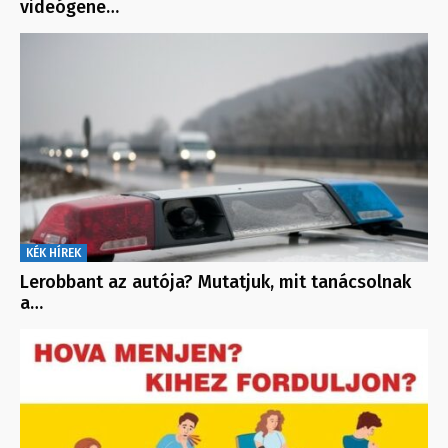
videógene…
KÉK HÍREK
Lerobbant az autója? Mutatjuk, mit tanácsolnak
a…