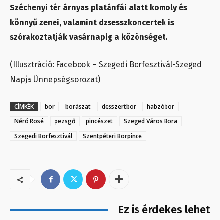
Széchenyi tér árnyas platánfái alatt komoly és
könnyű zenei, valamint dzsesszkoncertek is
szórakoztatják vasárnapig a közönséget.
(Illusztráció: Facebook – Szegedi Borfesztivál-Szeged
Napja Ünnepségsorozat)
CÍMKÉK
bor
borászat
desszertbor
habzóbor
Néró Rosé
pezsgő
pincészet
Szeged Város Bora
Szegedi Borfesztivál
Szentpéteri Borpince
Ez is érdekes lehet