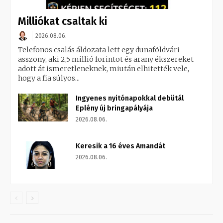
Milliókat csaltak ki
2026.08.06.
Telefonos csalás áldozata lett egy dunaföldvári
asszony, aki 2,5 millió forintot és arany ékszereket
adott át ismeretleneknek, miután elhitették vele,
hogy a fia súlyos...
Ingyenes nyitónapokkal debütál
Eplény új bringapályája
2026.08.06.
Keresik a 16 éves Amandát
2026.08.06.