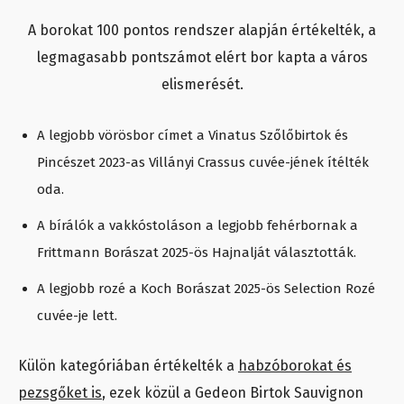
A borokat 100 pontos rendszer alapján értékelték, a
legmagasabb pontszámot elért bor kapta a város
elismerését.
A legjobb vörösbor címet a Vinatus Szőlőbirtok és
Pincészet 2023-as Villányi Crassus cuvée-jének ítélték
oda.
A bírálók a vakkóstoláson a legjobb fehérbornak a
Frittmann Borászat 2025-ös Hajnalját választották.
A legjobb rozé a Koch Borászat 2025-ös Selection Rozé
cuvée-je lett.
Külön kategóriában értékelték a
habzóborokat és
pezsgőket is
, ezek közül a Gedeon Birtok Sauvignon