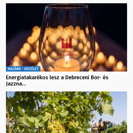
HAZÁNK - KÖZÉLET
Energiatakarékos lesz a Debreceni Bor- és
Jazzna…