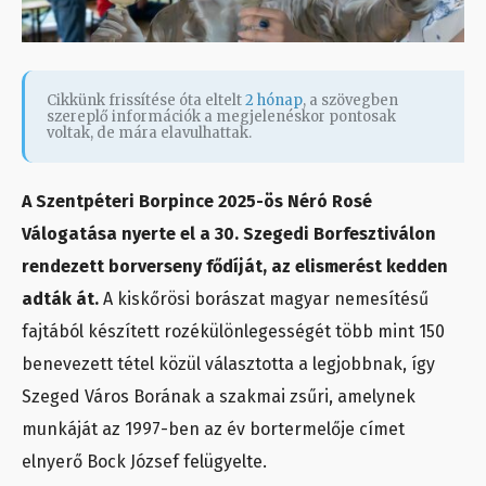
Cikkünk frissítése óta eltelt
2 hónap
, a szövegben
szereplő információk a megjelenéskor pontosak
voltak, de mára elavulhattak.
A Szentpéteri Borpince 2025-ös Néró Rosé
Válogatása nyerte el a 30. Szegedi Borfesztiválon
rendezett borverseny fődíját, az elismerést kedden
adták át.
A kiskőrösi borászat magyar nemesítésű
fajtából készített rozékülönlegességét több mint 150
benevezett tétel közül választotta a legjobbnak, így
Szeged Város Borának a szakmai zsűri, amelynek
munkáját az 1997-ben az év bortermelője címet
elnyerő Bock József felügyelte.