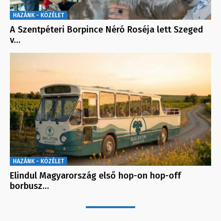
HAZÁNK - KÖZÉLET
A Szentpéteri Borpince Néró Roséja lett Szeged
v…
HAZÁNK - KÖZÉLET
Elindul Magyarország első hop-on hop-off
borbusz…