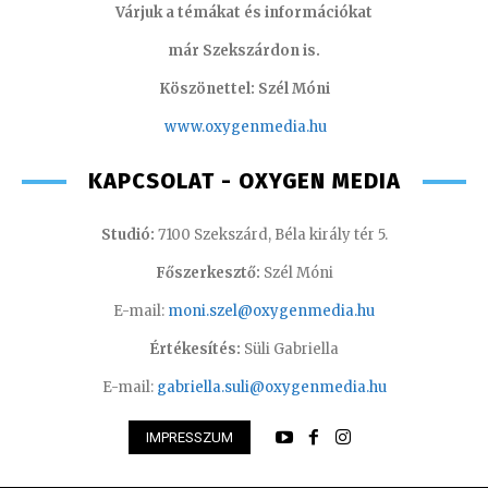
Várjuk a témákat és információkat
már Szekszárdon is.
Köszönettel: Szél Móni
www.oxygenmedia.hu
KAPCSOLAT - OXYGEN MEDIA
Studió:
7100 Szekszárd, Béla király tér 5.
Főszerkesztő:
Szél Móni
E-mail:
moni.szel@oxygenmedia.hu
Értékesítés:
Süli Gabriella
E-mail:
gabriella.suli@oxygenmedia.hu
IMPRESSZUM