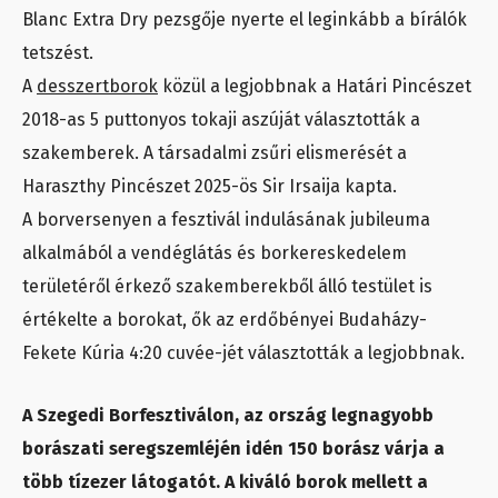
Blanc Extra Dry pezsgője nyerte el leginkább a bírálók
tetszést.
A
desszertborok
közül a legjobbnak a Határi Pincészet
2018-as 5 puttonyos tokaji aszúját választották a
szakemberek. A társadalmi zsűri elismerését a
Haraszthy Pincészet 2025-ös Sir Irsaija kapta.
A borversenyen a fesztivál indulásának jubileuma
alkalmából a vendéglátás és borkereskedelem
területéről érkező szakemberekből álló testület is
értékelte a borokat, ők az erdőbényei Budaházy-
Fekete Kúria 4:20 cuvée-jét választották a legjobbnak.
A Szegedi Borfesztiválon, az ország legnagyobb
borászati seregszemléjén idén 150 borász várja a
több tízezer látogatót. A kiváló borok mellett a