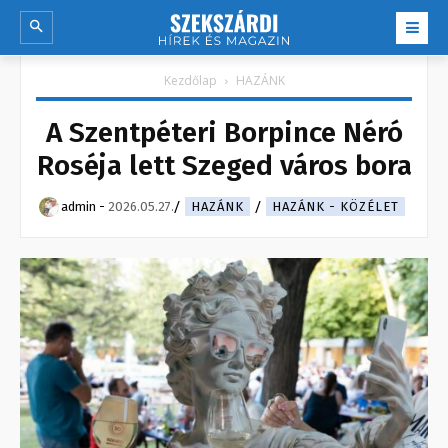
Kezdőlap
HAZÁNK
A Szentpéteri Borpince Néró
Roséja lett Szeged város bora
admin
-
2026.05.27.
HAZÁNK
HAZÁNK - KÖZÉLET