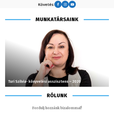
Követés:
MUNKATÁRSAINK
Turi Szilvia- könyvelési asszisztens – 2020
S
RÓLUNK
Fordulj hozzánk bizalommal!