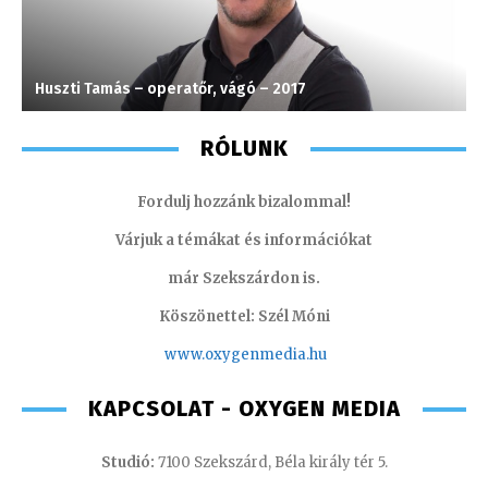
Huszti Tamás – operatőr, vágó – 2017
V
RÓLUNK
Fordulj hozzánk bizalommal!
Várjuk a témákat és információkat
már Szekszárdon is.
Köszönettel: Szél Móni
www.oxygenmedia.hu
KAPCSOLAT - OXYGEN MEDIA
Studió:
7100 Szekszárd, Béla király tér 5.