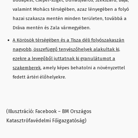
Budapest, Csepel-sziget, Dunaújváros, Szekszárd, Baja,
valamint Mohács térségében, azaz lényegében a folyó
hazai szakasza mentén minden területen, továbbá a
Dráva mentén és Zala vármegyében.
A Körösök térségében és a Tisza déli folyószakaszán
nagyobb, összefüggő tenyészőhelyek alakultak ki,
ezekre a levegőből juttatnak ki granulátumot a
szakemberek
, amely képes behatolni a növényzettel
fedett ártéri élőhelyekre.
(Illusztráció: Facebook – BM Országos
Katasztrófavédelmi Főigazgatóság)