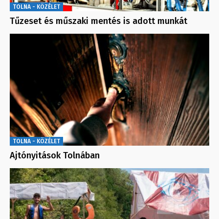
TOLNA - KÖZÉLET
Tűzeset és műszaki mentés is adott munkát
TOLNA - KÖZÉLET
Ajtónyitások Tolnában