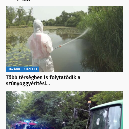
HAZÁNK - KÖZÉLET
Több térségben is folytatódik a
szúnyoggyérítési…