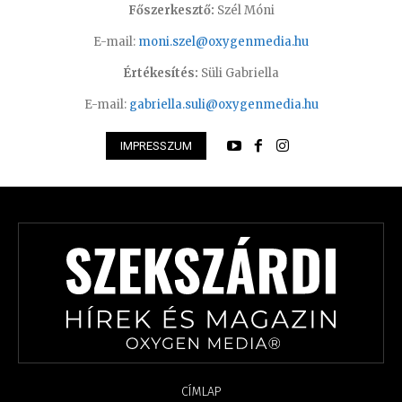
Főszerkesztő:
Szél Móni
E-mail:
moni.szel@oxygenmedia.hu
Értékesítés:
Süli Gabriella
E-mail:
gabriella.suli@oxygenmedia.hu
IMPRESSZUM
CÍMLAP