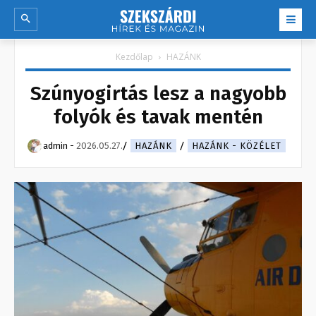
Kezdőlap
HAZÁNK
Szúnyogirtás lesz a nagyobb
folyók és tavak mentén
admin
-
2026.05.27.
HAZÁNK
HAZÁNK - KÖZÉLET