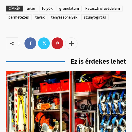
CÍMKÉK
ártér
folyók
granulátum
katasztrófavédelem
permetezés
tavak
tenyészőhelyek
szúnyogirtás
Ez is érdekes lehet