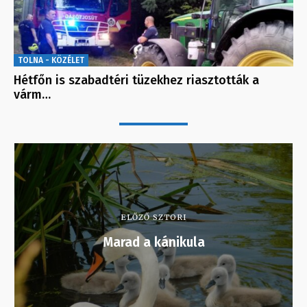
TOLNA - KÖZÉLET
Hétfőn is szabadtéri tüzekhez riasztották a
várm…
ELŐZŐ SZTORI
Marad a kánikula