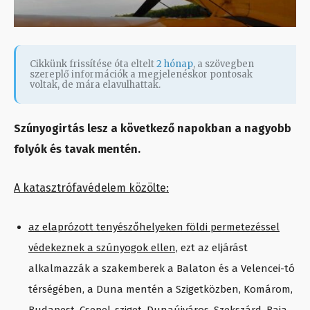
Cikkünk frissítése óta eltelt
2 hónap
, a szövegben
szereplő információk a megjelenéskor pontosak
voltak, de mára elavulhattak.
Szúnyogirtás lesz a következő napokban a nagyobb
folyók és tavak mentén.
A katasztrófavédelem közölte:
az elaprózott tenyészőhelyeken földi permetezéssel
védekeznek a szúnyogok ellen,
ezt az eljárást
alkalmazzák a szakemberek a Balaton és a Velencei-tó
térségében, a Duna mentén a Szigetközben, Komárom,