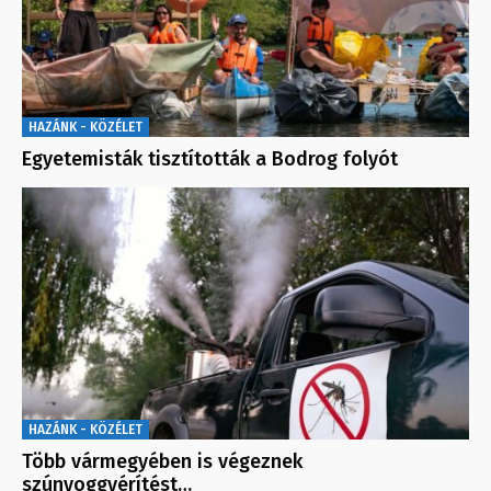
HAZÁNK - KÖZÉLET
Egyetemisták tisztították a Bodrog folyót
HAZÁNK - KÖZÉLET
Több vármegyében is végeznek
szúnyoggyérítést…