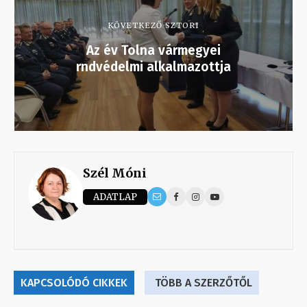
KÖVETKEZŐ SZTORI
Az év Tolna vármegyei
rndvédelmi alkalmazottja
Szél Móni
ADATLAP
KAPCSOLÓDÓ CIKKEK
TÖBB A SZERZŐTŐL