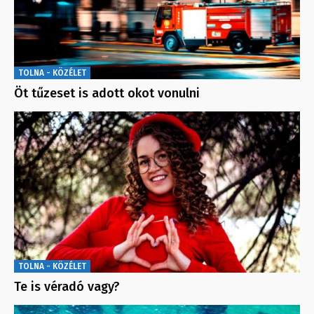
TOLNA - KÖZÉLET
Öt tűzeset is adott okot vonulni
TOLNA - KÖZÉLET
Te is véradó vagy?