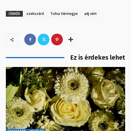
CÍMKÉK
szekszárd
Tolna Vármegye
adj vért
Ez is érdekes lehet