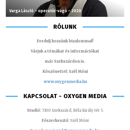
Varga László – operatőr-vágó – 2020
M
RÓLUNK
Fordulj hozzánk bizalommal!
Várjuk a témákat és információkat
már Szekszárdon is.
Köszönettel: Szél Móni
www.oxygenmedia.hu
KAPCSOLAT - OXYGEN MEDIA
Studió:
7100 Szekszárd, Béla király tér 5.
Főszerkesztő:
Szél Móni