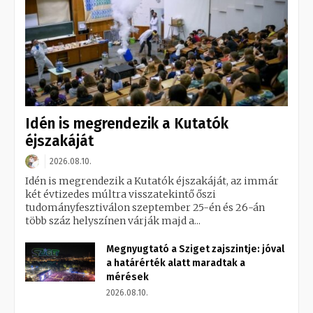
Idén is megrendezik a Kutatók
éjszakáját
2026.08.10.
Idén is megrendezik a Kutatók éjszakáját, az immár
két évtizedes múltra visszatekintő őszi
tudományfesztiválon szeptember 25-én és 26-án
több száz helyszínen várják majd a...
Megnyugtató a Sziget zajszintje: jóval
a határérték alatt maradtak a
mérések
2026.08.10.