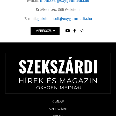
E-mail:
moni.szel@oxygenmedia.hu
Értékesítés:
Süli Gabriella
E-mail:
gabriella.suli@oxygenmedia.hu
IMPRESSZUM
CÍMLAP
SZEKSZÁRD