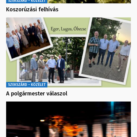
SZEKSZÁRD - KÖZÉLET
Koszorúzási felhívás
SZEKSZÁRD - KÖZÉLET
A polgármester válaszol