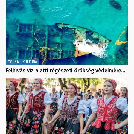
TOLNA - KULTÚRA
Felhívás víz alatti régészeti örökség védelmére…