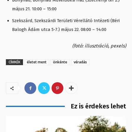
Bonyhád, Bonyhád Művelődési Ház (Széchenyi tér 2.)
május 21. 10:00 – 15:00
Szekszárd, Szekszárdi Területi Vérellátó Intézeti (Béri
Balogh Ádám utca 5-7.) május 22. 08:00 – 14:00
(fotó: illusztráció, pexels)
CÍMKÉK
életet ment
önkénte
véradás
Ez is érdekes lehet