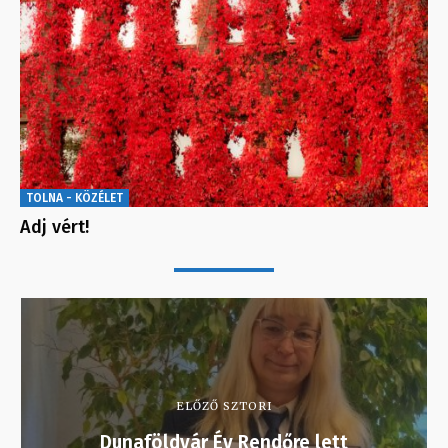
TOLNA - KÖZÉLET
Adj vért!
ELŐZŐ SZTORI
Dunaföldvár Év Rendőre lett