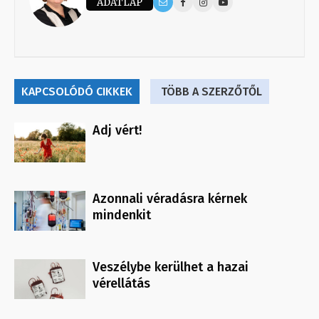
ADATLAP
KAPCSOLÓDÓ CIKKEK
TÖBB A SZERZŐTŐL
Adj vért!
Azonnali véradásra kérnek
mindenkit
Veszélybe kerülhet a hazai
vérellátás