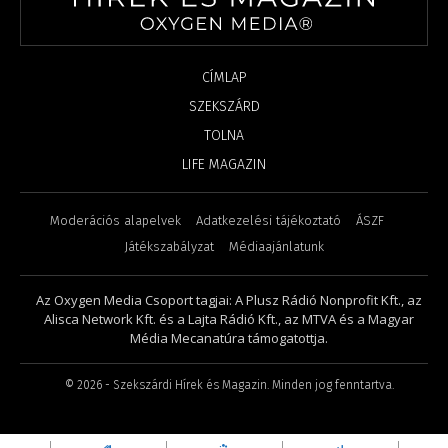
CÍMLAP
SZEKSZÁRD
TOLNA
LIFE MAGAZIN
Moderációs alapelvek
Adatkezelési tájékoztató
ÁSZF
Játékszabályzat
Médiaajánlatunk
Az Oxygen Media Csoport tagjai: A Plusz Rádió Nonprofit Kft., az
Alisca Network Kft. és a Lajta Rádió Kft., az MTVA és a Magyar
Média Mecanatúra támogatottja.
©
2026
- Szekszárdi Hírek és Magazin. Minden jog fenntartva.