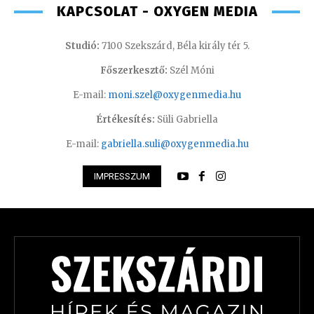
KAPCSOLAT - OXYGEN MEDIA
Studió:
7100 Szekszárd, Béla király tér 5.
Főszerkesztő:
Szél Móni
E-mail:
moni.szel@oxygenmedia.hu
Értékesítés:
Süli Gabriella
E-mail:
gabriella.suli@oxygenmedia.hu
IMPRESSZUM