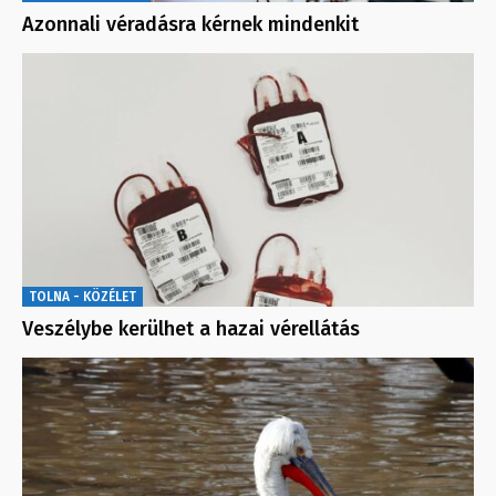
Azonnali véradásra kérnek mindenkit
TOLNA - KÖZÉLET
Veszélybe kerülhet a hazai vérellátás