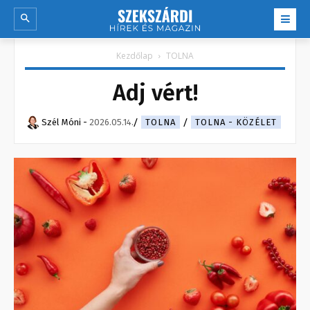
Kezdőlap
TOLNA
Adj vért!
Szél Móni
-
2026.05.14.
TOLNA
TOLNA - KÖZÉLET