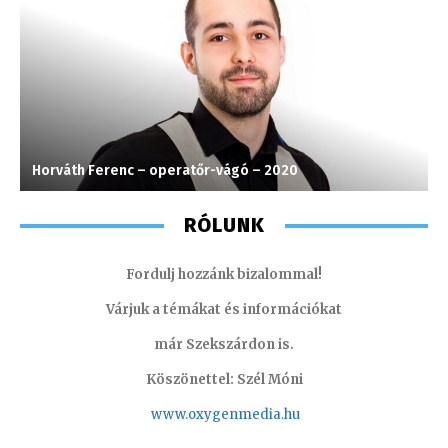
Horváth Ferenc – operatőr-vágó – 2020
L
RÓLUNK
Fordulj hozzánk bizalommal!
Várjuk a témákat és információkat
már Szekszárdon is.
Köszönettel: Szél Móni
www.oxygenmedia.hu