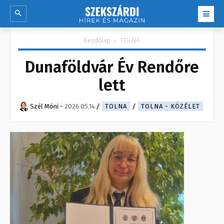
Kezdőlap
TOLNA
Dunaföldvár Év Rendőre
lett
Szél Móni
-
2026.05.14.
TOLNA
TOLNA - KÖZÉLET