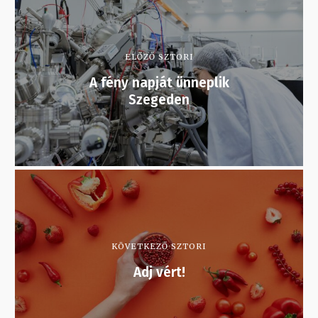
ELŐZŐ SZTORI
A fény napját ünneplik
Szegeden
KÖVETKEZŐ SZTORI
Adj vért!