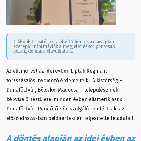
Cikkünk frissítése óta eltelt
3 hónap
, a szövegben
szereplő információk a megjelenéskor pontosak
voltak, de mára elavulhattak.
Az elismerést az idei évben Lipták Regina r.
törzszászlós, nyomozó érdemelte ki. A kistérség –
Dunaföldvár, Bölcske, Madocsa – településeinek
képviselő-testületei minden évben elismerik azt a
Dunaföldvári Rendőrőrsön szolgáló rendőrt, aki az
előző időszakban példaértékűen teljesítette feladatait.
A döntés alapján az idei évben az