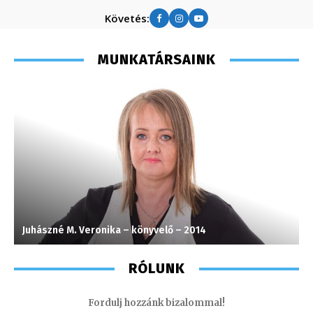
Követés:
MUNKATÁRSAINK
Juhászné M. Veronika – könyvelő – 2014
T
RÓLUNK
Fordulj hozzánk bizalommal!