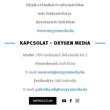
Várjuk a témákat és információkat
már Szekszárdon is.
Köszönettel: Szél Móni
www.oxygenmedia.hu
KAPCSOLAT - OXYGEN MEDIA
Studió:
7100 Szekszárd, Béla király tér 5.
Főszerkesztő:
Szél Móni
E-mail:
moni.szel@oxygenmedia.hu
Értékesítés:
Süli Gabriella
E-mail:
gabriella.suli@oxygenmedia.hu
IMPRESSZUM