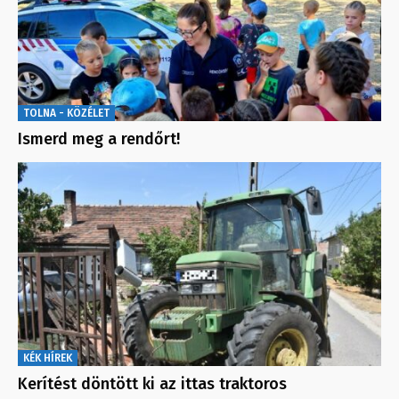
TOLNA - KÖZÉLET
Ismerd meg a rendőrt!
KÉK HÍREK
Kerítést döntött ki az ittas traktoros