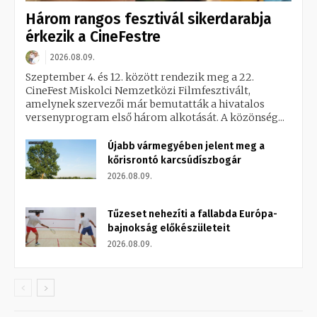
Három rangos fesztivál sikerdarabja
érkezik a CineFestre
2026.08.09.
Szeptember 4. és 12. között rendezik meg a 22.
CineFest Miskolci Nemzetközi Filmfesztivált,
amelynek szervezői már bemutatták a hivatalos
versenyprogram első három alkotását. A közönség...
Újabb vármegyében jelent meg a
kőrisrontó karcsúdíszbogár
2026.08.09.
Tűzeset nehezíti a fallabda Európa-
bajnokság előkészületeit
2026.08.09.