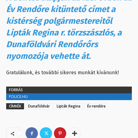
Év Rendőre kitüntető címet a
kistérség polgármestereitől
Lipták Regina r. törzszászlós, a
Dunaföldvári Rendőrőrs
nyomozója vehette át.
Gratulálunk, és további sikeres munkát kívánunk!
FORRÁS
POLICE.HU
CÍMKÉK
Dunaföldvár
Lipták Regina
Év rendőre