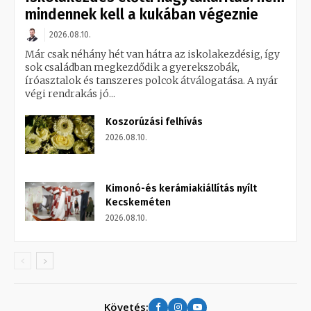
mindennek kell a kukában végeznie
2026.08.10.
Már csak néhány hét van hátra az iskolakezdésig, így
sok családban megkezdődik a gyerekszobák,
íróasztalok és tanszeres polcok átválogatása. A nyár
végi rendrakás jó...
Koszorúzási felhívás
2026.08.10.
Kimonó-és kerámiakiállítás nyílt
Kecskeméten
2026.08.10.
Követés: