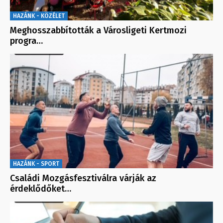
HAZÁNK - KÖZÉLET
Meghosszabbították a Városligeti Kertmozi
progra…
HAZÁNK - SPORT
Családi Mozgásfesztiválra várják az
érdeklődőket…