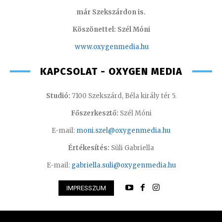
már Szekszárdon is.
Köszönettel: Szél Móni
www.oxygenmedia.hu
KAPCSOLAT - OXYGEN MEDIA
Studió:
7100 Szekszárd, Béla király tér 5.
Főszerkesztő:
Szél Móni
E-mail:
moni.szel@oxygenmedia.hu
Értékesítés:
Süli Gabriella
E-mail:
gabriella.suli@oxygenmedia.hu
IMPRESSZUM