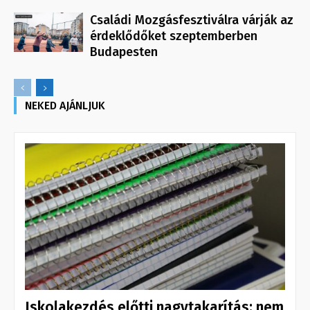
Családi Mozgásfesztiválra várják az
érdeklődőket szeptemberben
Budapesten
NEKED AJÁNLJUK
Iskolakezdés előtti nagytakarítás: nem