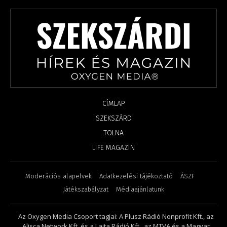
CÍMLAP
SZEKSZÁRD
TOLNA
LIFE MAGAZIN
Moderációs alapelvek
Adatkezelési tájékoztató
ÁSZF
Játékszabályzat
Médiaajánlatunk
Az Oxygen Media Csoport tagjai: A Plusz Rádió Nonprofit Kft., az
Alisca Network Kft. és a Lajta Rádió Kft., az MTVA és a Magyar