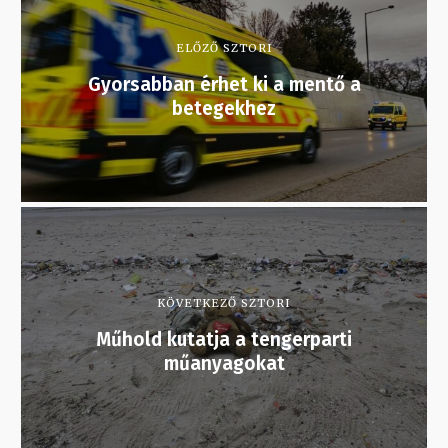
ELŐZŐ SZTORI
Gyorsabban érhet ki a mentő a
betegekhez
KÖVETKEZŐ SZTORI
Műhold kutatja a tengerparti
műanyagokat