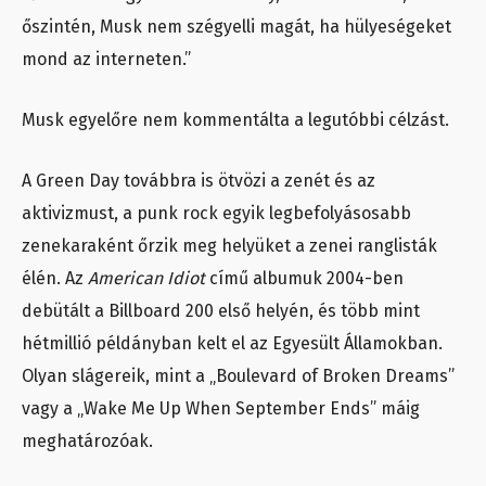
őszintén, Musk nem szégyelli magát, ha hülyeségeket
mond az interneten.”
Musk egyelőre nem kommentálta a legutóbbi célzást.
A Green Day továbbra is ötvözi a zenét és az
aktivizmust, a punk rock egyik legbefolyásosabb
zenekaraként őrzik meg helyüket a zenei ranglisták
élén. Az
American Idiot
című albumuk 2004-ben
debütált a Billboard 200 első helyén, és több mint
hétmillió példányban kelt el az Egyesült Államokban.
Olyan slágereik, mint a „Boulevard of Broken Dreams”
vagy a „Wake Me Up When September Ends” máig
meghatározóak.