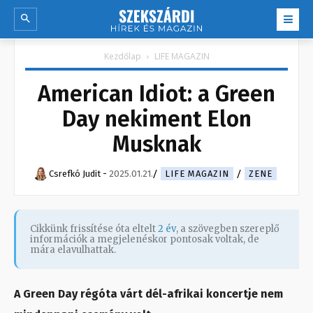
Kezdőlap
LIFE MAGAZIN
American Idiot: a Green
Day nekiment Elon
Musknak
Csrefkó Judit
-
2025.01.21.
LIFE MAGAZIN
ZENE
Cikkünk frissítése óta eltelt
2 év
, a szövegben szereplő
információk a megjelenéskor pontosak voltak, de
mára elavulhattak.
A Green Day régóta várt dél-afrikai koncertje nem