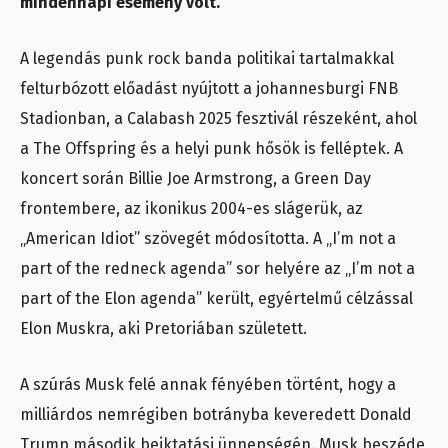
mindennapi esemény volt.
A legendás punk rock banda politikai tartalmakkal
felturbózott előadást nyújtott a johannesburgi FNB
Stadionban, a Calabash 2025 fesztivál részeként, ahol
a The Offspring és a helyi punk hősök is felléptek. A
koncert során Billie Joe Armstrong, a Green Day
frontembere, az ikonikus 2004-es slágerük, az
„American Idiot” szövegét módosította. A „I’m not a
part of the redneck agenda” sor helyére az „I’m not a
part of the Elon agenda” került, egyértelmű célzással
Elon Muskra, aki Pretoriában született.
A szúrás Musk felé annak fényében történt, hogy a
milliárdos nemrégiben botrányba keveredett Donald
Trump második beiktatási ünnepségén. Musk beszéde