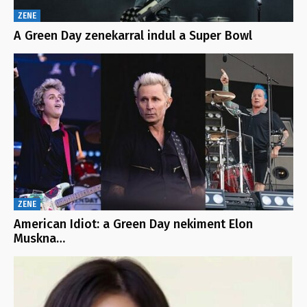
ZENE
A Green Day zenekarral indul a Super Bowl
ZENE
American Idiot: a Green Day nekiment Elon
Muskna…