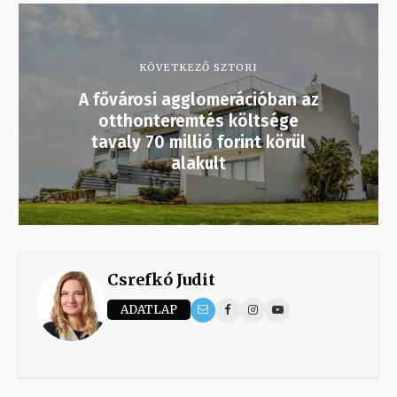
KÖVETKEZŐ SZTORI
A fővárosi agglomerációban az
otthonteremtés költsége
tavaly 70 millió forint körül
alakult
Csrefkó Judit
ADATLAP