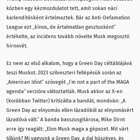
közben egy kézmozdulatot tett, amit sokan náci
karlendítésként értelmeztek. Bár az Anti-Defamation
League ezt „kínos, de ártalmatlan gesztusként”
értékelte, az incidens tovább növelte Musk megosztó
hírnevét.
Ez nem az első alkalom, hogy a Green Day céltáblájává
teszi Muskot. 2023 szilveszteri fellépésük során az
„American Idiot” szövegét „I’m not a part of the MAGA
agenda” verzióra változtatták. Musk akkor az X-en
(korábban Twitter) kritizálta a bandát, mondván: „A
Green Day az elnyomás ellen lázadóból az elnyomásért
lázadóvá vált.” A banda basszusgitárosa, Mike Dirnt
erre így reagált: „Elon Musk maga a gépezet. Mit várt
tőlünk? Mi vagyunk a Green Day, a dal húszéves, és