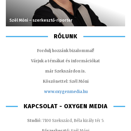
Szél Móni – szerkesztő-riporter
M
RÓLUNK
Fordulj hozzánk bizalommal!
Várjuk a témákat és információkat
már Szekszárdon is.
Köszönettel: Szél Móni
www.oxygenmedia.hu
KAPCSOLAT - OXYGEN MEDIA
Studió:
7100 Szekszárd, Béla király tér 5.
Főszerkesztő:
Szél Móni