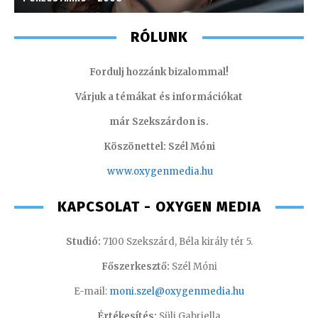
RÓLUNK
Fordulj hozzánk bizalommal!
Várjuk a témákat és információkat
már Szekszárdon is.
Köszönettel: Szél Móni
www.oxygenmedia.hu
KAPCSOLAT - OXYGEN MEDIA
Studió:
7100 Szekszárd, Béla király tér 5.
Főszerkesztő:
Szél Móni
E-mail:
moni.szel@oxygenmedia.hu
Értékesítés:
Süli Gabriella