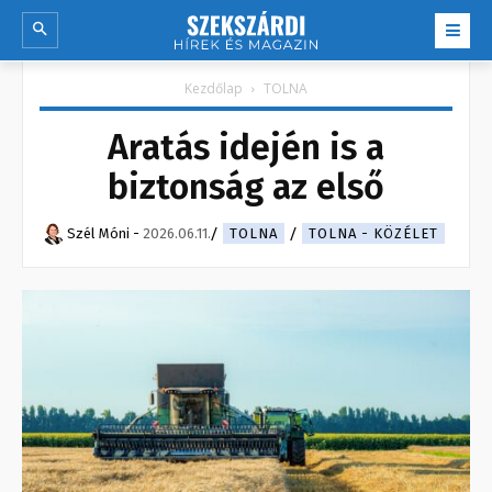
Kezdőlap
TOLNA
Aratás idején is a
biztonság az első
Szél Móni
-
2026.06.11.
TOLNA
TOLNA - KÖZÉLET