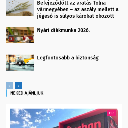
Befejeződött az aratás Tolna
vármegyében – az aszály mellett a
jégeső is súlyos károkat okozott
Nyári diákmunka 2026.
Legfontosabb a biztonság
NEKED AJÁNLJUK
PR