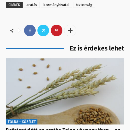
CÍMKÉK
aratás
kormányhivatal
biztonság
Ez is érdekes lehet
TOLNA - KÖZÉLET