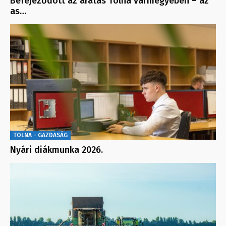
Befejeződött az aratás Tolna vármegyében – az
as…
TOLNA - GAZDASÁG
Nyári diákmunka 2026.