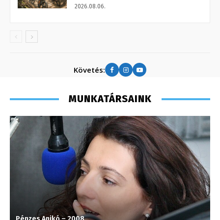
2026.08.06.
Követés:
MUNKATÁRSAINK
Pénzes Anikó – 2008
T