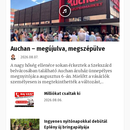
Auchan – megújulva, megszépülve
2026.08.07.
A nagy hőség ellenére sokan érkeztek a Szekszárd
belvárosában található Auchan áruház ünnepélyes
megnyitójára augusztus 6-án. Mielőtt a vásárlók
személyesen is megtekinthették a változást,...
Milliókat csaltak ki
2026.08.06.
Ingyenes nyitónapokkal debütál
Eplény új bringapályája