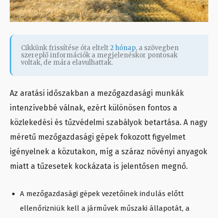
Cikkünk frissítése óta eltelt
2 hónap
, a szövegben
szereplő információk a megjelenéskor pontosak
voltak, de mára elavulhattak.
Az aratási időszakban a mezőgazdasági munkák
intenzívebbé válnak, ezért különösen fontos a
közlekedési és tűzvédelmi szabályok betartása. A nagy
méretű mezőgazdasági gépek fokozott figyelmet
igényelnek a közutakon, míg a száraz növényi anyagok
miatt a tűzesetek kockázata is jelentősen megnő.
A mezőgazdasági gépek vezetőinek indulás előtt
ellenőrizniük kell a járművek műszaki állapotát, a