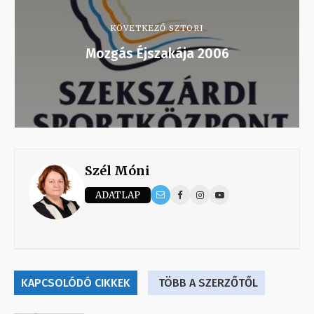
KÖVETKEZŐ SZTORI
Mozgás Éjszakája 2006
Szél Móni
ADATLAP
KAPCSOLÓDÓ CIKKEK
TÖBB A SZERZŐTŐL