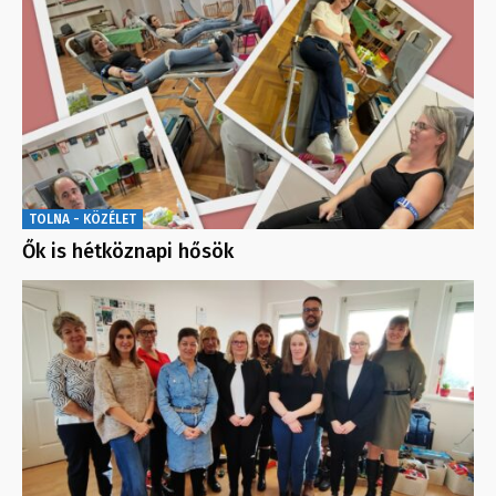
TOLNA - KÖZÉLET
Ők is hétköznapi hősök