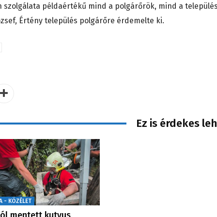
 szolgálata példaértékű mind a polgárőrök, mind a települé
ózsef, Értény település polgárőre érdemelte ki.
Ez is érdekes le
A - KÖZÉLET
ól mentett kutyus