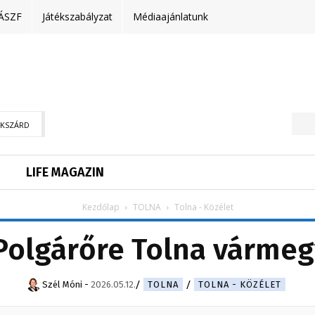
ÁSZF
Játékszabályzat
Médiaajánlatunk
EKSZÁRD
LIFE MAGAZIN
Kezdőlap
TOLNA
Tolna - Közélet
 Polgárőre Tolna várme
Szél Móni
-
2026.05.12.
TOLNA
TOLNA - KÖZÉLET