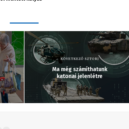
KÖVETKEZŐ SZTORI
Ma még számíthatunk
katonai jelenlétre