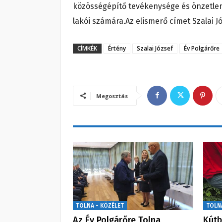
közösségépítő tevékenysége és önzetlen
lakói számára.Az elismerő címet Szalai J
CÍMKÉK
Értény
Szalai József
Év Polgárőre
Megosztás
TOLNA - KÖZÉLET
TOLN
Az Év Polgárőre Tolna
Kútb