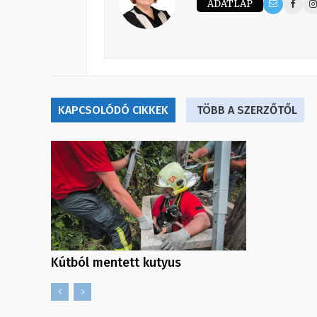
ADATLAP
KAPCSOLÓDÓ CIKKEK
TÖBB A SZERZŐTŐL
Kútból mentett kutyus