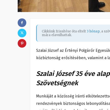
Cikkünk frissítése óta eltelt
3 hónap
, a sz
mára elavulhattak.
Szalai József az Értényi Polgárőr Egyesül
közbiztonság erősítésében, valamint a 
Szalai József 35 éve ala
Szövetségnek
Munkáját a közösség iránti elkötelezettség
rendezvények biztonságos lebonyolítás