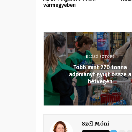
vármegyében
ELŐZŐ SZTORI
Több mint 270 tonna
adományt gyűjt össze a
hétvégén
Szél Móni