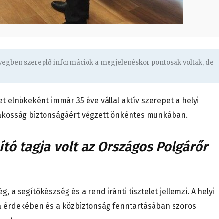
övegben szereplő információk a megjelenéskor pontosak voltak, de
et elnökeként immár 35 éve vállal aktív szerepet a helyi
lakosság biztonságáért végzett önkéntes munkában.
pító tagja volt az Országos Polgárőr
, a segítőkészség és a rend iránti tisztelet jellemzi. A helyi
a érdekében és a közbiztonság fenntartásában szoros