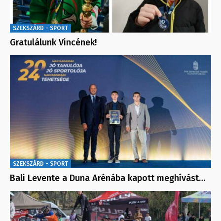
SZEKSZÁRD - SPORT
Gratulálunk Vincének!
SZEKSZÁRD - SPORT
Bali Levente a Duna Arénába kapott meghívást…