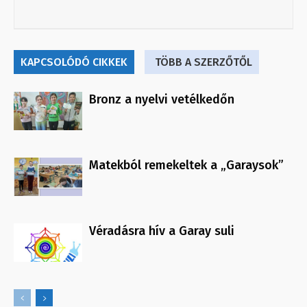
KAPCSOLÓDÓ CIKKEK
TÖBB A SZERZŐTŐL
Bronz a nyelvi vetélkedőn
Matekból remekeltek a „Garaysok”
Véradásra hív a Garay suli