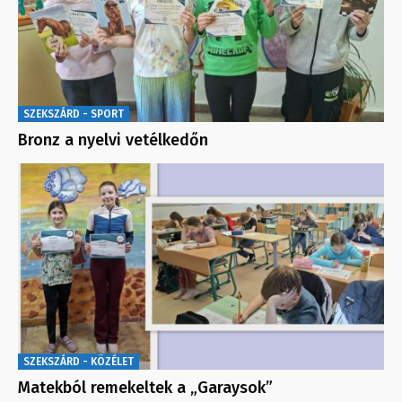
SZEKSZÁRD - SPORT
Bronz a nyelvi vetélkedőn
SZEKSZÁRD - KÖZÉLET
Matekból remekeltek a „Garaysok”