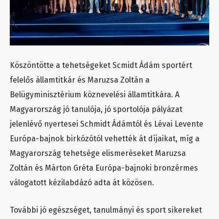
Köszöntötte a tehetségeket Scmidt Ádám sportért
felelős államtitkár és Maruzsa Zoltán a
Belügyminisztérium köznevelési államtitkára. A
Magyarország jó tanulója, jó sportolója pályázat
jelenlévő nyertesei Schmidt Ádámtól és Lévai Levente
Európa-bajnok birkózótól vehették át díjaikat, míg a
Magyarország tehetsége elismeréseket Maruzsa
Zoltán és Márton Gréta Európa-bajnoki bronzérmes
válogatott kézilabdázó adta át közösen.
További jó egészséget, tanulmányi és sport sikereket