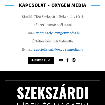
KAPCSOLAT - OXYGEN MEDIA
Studió:
7100 Szekszárd, Béla király tér 5.
Főszerkesztő:
Szél Móni
E-mail:
moni.szel@oxygenmedia.hu
Értékesítés:
Süli Gabriella
E-mail:
gabriella.suli@oxygenmedia.hu
IMPRESSZUM