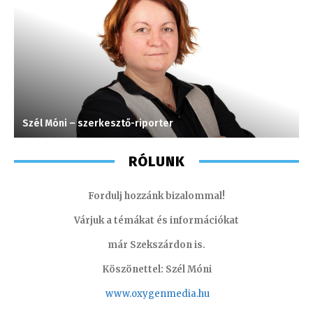
Szél Móni – szerkesztő-riporter
S
RÓLUNK
Fordulj hozzánk bizalommal!
Várjuk a témákat és információkat
már Szekszárdon is.
Köszönettel: Szél Móni
www.oxygenmedia.hu