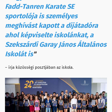
Fadd-Tanren Karate SE
sportolója is személyes
meghívást kapott a dijátadóra
ahol képviselte iskolánkat, a
Szekszárdi Garay János Általános
Iskolát is
"
– írja közösségi posztjában az iskola.