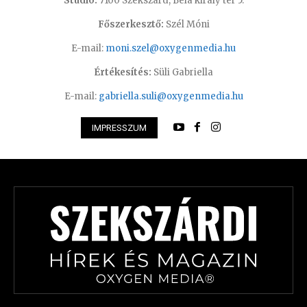
Studió:
7100 Szekszárd, Béla király tér 5.
Főszerkesztő:
Szél Móni
E-mail:
moni.szel@oxygenmedia.hu
Értékesítés:
Süli Gabriella
E-mail:
gabriella.suli@oxygenmedia.hu
IMPRESSZUM