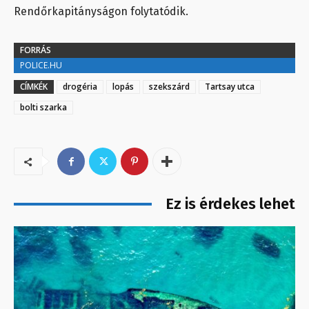
Rendőrkapitányságon folytatódik.
FORRÁS
POLICE.HU
CÍMKÉK
drogéria
lopás
szekszárd
Tartsay utca
bolti szarka
Ez is érdekes lehet