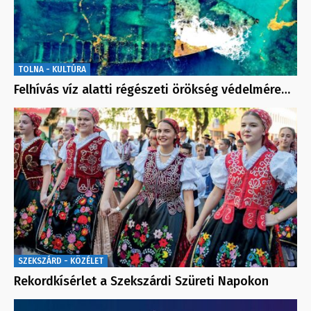
TOLNA - KULTÚRA
Felhívás víz alatti régészeti örökség védelmére…
SZEKSZÁRD - KÖZÉLET
Rekordkísérlet a Szekszárdi Szüreti Napokon