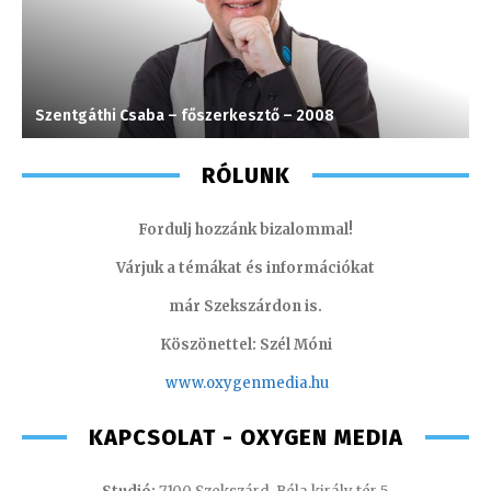
Szentgáthi Csaba – főszerkesztő – 2008
S
RÓLUNK
Fordulj hozzánk bizalommal!
Várjuk a témákat és információkat
már Szekszárdon is.
Köszönettel: Szél Móni
www.oxygenmedia.hu
KAPCSOLAT - OXYGEN MEDIA