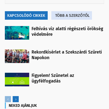
KAPCSOLÓDÓ CIKKEK
TÖBB A SZERZŐTŐL
Felhívás víz alatti régészeti örökség
védelmére
Rekordkísérlet a Szekszárdi Szüreti
Napokon
Figyelem! Szünetel az
ügyfélfogadás
NEKED AJÁNLJUK