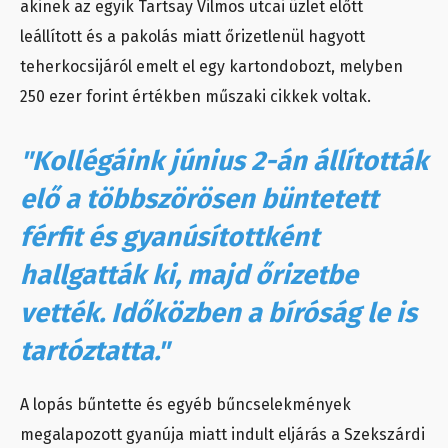
akinek az egyik Tartsay Vilmos utcai üzlet előtt
leállított és a pakolás miatt őrizetlenül hagyott
teherkocsijáról emelt el egy kartondobozt, melyben
250 ezer forint értékben műszaki cikkek voltak.
"Kollégáink június 2-án állították
elő a többszörösen büntetett
férfit és gyanúsítottként
hallgatták ki, majd őrizetbe
vették. Időközben a bíróság le is
tartóztatta."
A lopás bűntette és egyéb bűncselekmények
megalapozott gyanúja miatt indult eljárás a Szekszárdi