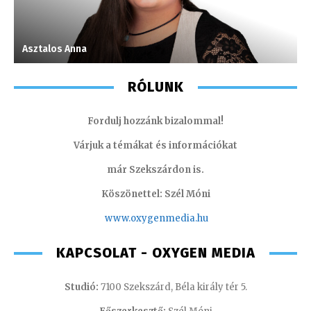
Asztalos Anna
T
RÓLUNK
Fordulj hozzánk bizalommal!
Várjuk a témákat és információkat
már Szekszárdon is.
Köszönettel: Szél Móni
www.oxygenmedia.hu
KAPCSOLAT - OXYGEN MEDIA
Studió:
7100 Szekszárd, Béla király tér 5.