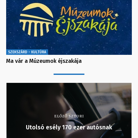
SZEKSZÁRD - KULTÚRA
Ma vár a Múzeumok éjszakája
ELŐZŐ SZTORI
Utolsó esély 170 ezer autósnak