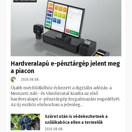
Hardveralapú e-pénztárgép jelent meg
a piacon
2026.08.08.
Újabb mérföldkőhöz érkezett a digitális adózás: a
Nemzeti Adó- és Vámhivatal kiadta az első
hardveralapú e-pénztárgép forgalmazási engedélyét.
Az új eszköz elsősorban a jelenleg...
Szüret után is védekezhetnek a
szőlőkabóca ellen a termelők
2026.08.08.