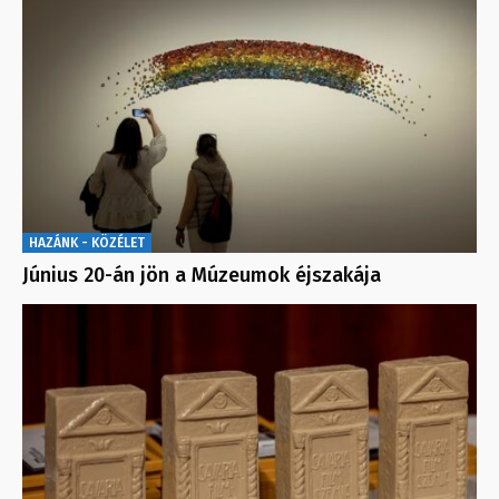
HAZÁNK - KÖZÉLET
Június 20-án jön a Múzeumok éjszakája