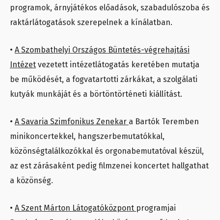
programok, árnyjátékos előadások, szabadulószoba és
raktárlátogatások szerepelnek a kínálatban.
•
A Szombathelyi Országos Büntetés-végrehajtási
Intézet
vezetett intézetlátogatás keretében mutatja
be működését, a fogvatartotti zárkákat, a szolgálati
kutyák munkáját és a börtöntörténeti kiállítást.
•
A Savaria Szimfonikus Zenekar
a Bartók Teremben
minikoncertekkel, hangszerbemutatókkal,
közönségtalálkozókkal és orgonabemutatóval készül,
az est zárásaként pedig filmzenei koncertet hallgathat
a közönség.
•
A Szent Márton Látogatóközpont
programjai