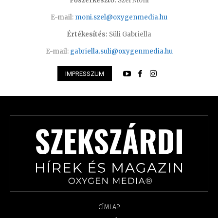
Főszerkesztő:
Szél Móni
E-mail:
moni.szel@oxygenmedia.hu
Értékesítés:
Süli Gabriella
E-mail:
gabriella.suli@oxygenmedia.hu
IMPRESSZUM
CÍMLAP