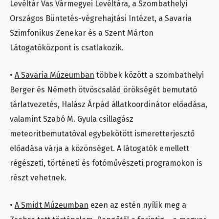
Levéltár Vas Vármegyei Levéltára, a Szombathelyi
Országos Büntetés-végrehajtási Intézet, a Savaria
Szimfonikus Zenekar és a Szent Márton
Látogatóközpont is csatlakozik.
•
A Savaria Múzeumban
többek között a szombathelyi
Berger és Németh ötvöscsalád örökségét bemutató
tárlatvezetés, Halász Árpád állatkoordinátor előadása,
valamint Szabó M. Gyula csillagász
meteoritbemutatóval egybekötött ismeretterjesztő
előadása várja a közönséget. A látogatók emellett
régészeti, történeti és fotóművészeti programokon is
részt vehetnek.
•
A Smidt Múzeumban
ezen az estén nyílik meg a