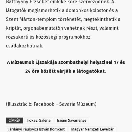
Batthyány Erzsébet emléke köré szerveződnek. A
látogatók megismerhetik a domonkos kolostor és a
Szent Márton-templom történetét, megtekinthetik a
kriptát, orgonabemutatón vehetnek részt, valamint
rózsakerti és közösségi programokhoz
csatlakozhatnak.
A Múzeumok Éjszakája szombathelyi helyszínei 17 és
24 óra között várják a látogatókat.
(Illusztráció: Facebook – Savaria Múzeum)
CÍMKÉK
Irokéz Galéria
Iseum Savariense
Járdányi Paulovics István Romkert
Magyar Nemzeti Levéltár