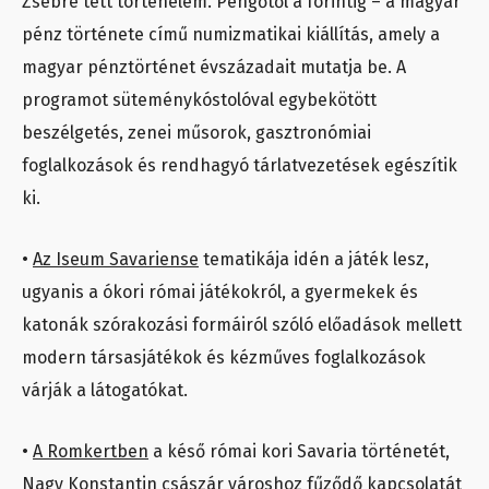
Zsebre tett történelem. Pengőtől a forintig – a magyar
pénz története című numizmatikai kiállítás, amely a
magyar pénztörténet évszázadait mutatja be. A
programot süteménykóstolóval egybekötött
beszélgetés, zenei műsorok, gasztronómiai
foglalkozások és rendhagyó tárlatvezetések egészítik
ki.
•
Az Iseum Savariense
tematikája idén a játék lesz,
ugyanis a ókori római játékokról, a gyermekek és
katonák szórakozási formáiról szóló előadások mellett
modern társasjátékok és kézműves foglalkozások
várják a látogatókat.
•
A Romkertben
a késő római kori Savaria történetét,
Nagy Konstantin császár városhoz fűződő kapcsolatát