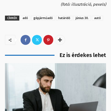
(fotó: illusztráció, pexels)
CÍMKÉK
adó
gépjárműadó
határidő
június 30.
autó
Ez is érdekes lehet