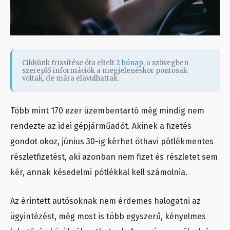
Cikkünk frissítése óta eltelt
2 hónap
, a szövegben
szereplő információk a megjelenéskor pontosak
voltak, de mára elavulhattak.
Több mint 170 ezer üzembentartó még mindig nem
rendezte az idei gépjárműadót. Akinek a fizetés
gondot okoz,
június 30-ig kérhet öthavi pótlékmentes
részletfizetést
, aki azonban nem fizet és részletet sem
kér, annak késedelmi pótlékkal kell számolnia.
Az érintett autósoknak nem érdemes halogatni az
ügyintézést, még most is több egyszerű, kényelmes