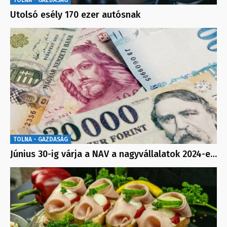
Utolsó esély 170 ezer autósnak
TOLNA - GAZDASÁG
Június 30-ig várja a NAV a nagyvállalatok 2024-e…