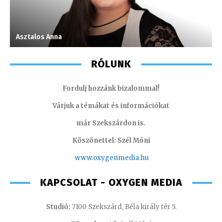
Asztalos Anna
M
RÓLUNK
Fordulj hozzánk bizalommal!
Várjuk a témákat és információkat
már Szekszárdon is.
Köszönettel: Szél Móni
www.oxygenmedia.hu
KAPCSOLAT - OXYGEN MEDIA
Studió:
7100 Szekszárd, Béla király tér 5.