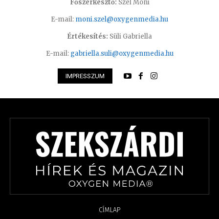
Főszerkesztő:
Szél Móni
E-mail:
moni.szel@oxygenmedia.hu
Értékesítés:
Süli Gabriella
E-mail:
gabriella.suli@oxygenmedia.hu
IMPRESSZUM
CÍMLAP