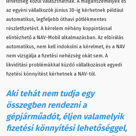
lehetőség közül választhatnak. A magánszemélyek és
az egyéni vállalkozók június 30-ig kérhetnek például
automatikus, legfeljebb öthavi pótlékmentes
részletfizetést. A kérelem néhány koppintással
elintézhető a NAV-Mobil alkalmazásban. Az elbírálás
automatikus, nem kell indokolni a kérelmet, és a NAV
nem vizsgálja a fizetési nehézség okát sem. A
likviditási problémákkal küzdő vállalkozások egyedi
fizetési könnyítést kérhetnek a NAV-tól.
Aki tehát nem tudja egy
összegben rendezni a
gépjárműadót, éljen valamelyik
fizetési könnyítési lehetőséggel,