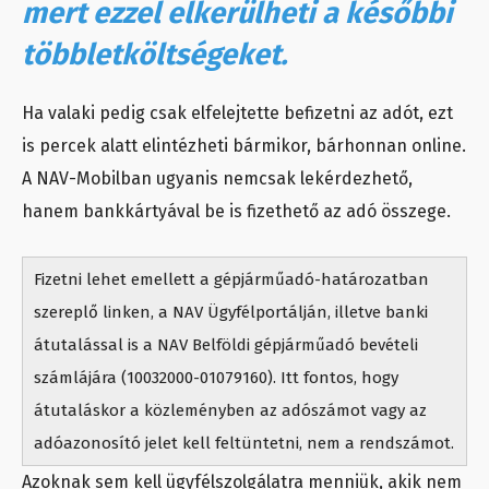
mert ezzel elkerülheti a későbbi
többletköltségeket.
Ha valaki pedig csak elfelejtette befizetni az adót, ezt
is percek alatt elintézheti bármikor, bárhonnan online.
A NAV-Mobilban ugyanis nemcsak lekérdezhető,
hanem bankkártyával be is fizethető az adó összege.
Fizetni lehet emellett a gépjárműadó-határozatban
szereplő linken, a NAV Ügyfélportálján, illetve banki
átutalással is a NAV Belföldi gépjárműadó bevételi
számlájára (10032000-01079160). Itt fontos, hogy
átutaláskor a közleményben az adószámot vagy az
adóazonosító jelet kell feltüntetni, nem a rendszámot.
Azoknak sem kell ügyfélszolgálatra menniük, akik nem