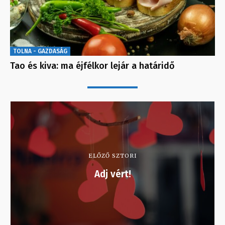
TOLNA - GAZDASÁG
Tao és kiva: ma éjfélkor lejár a határidő
ELŐZŐ SZTORI
Adj vért!