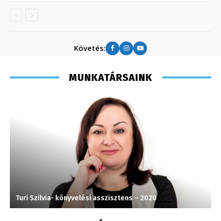
Követés:
MUNKATÁRSAINK
Turi Szilvia- könyvelési asszisztens – 2020
L