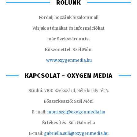
RÓLUNK
Fordulj hozzánk bizalommal!
Várjuk a témákat és információkat
már Szekszárdon is.
Köszönettel: Szél Móni
www.oxygenmedia.hu
KAPCSOLAT - OXYGEN MEDIA
Studió:
7100 Szekszárd, Béla király tér 5.
Főszerkesztő:
Szél Móni
E-mail:
moni.szel@oxygenmedia.hu
Értékesítés:
Süli Gabriella
E-mail:
gabriella.suli@oxygenmedia.hu