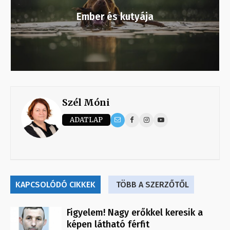
Ember és kutyája
Szél Móni
ADATLAP
KAPCSOLÓDÓ CIKKEK
TÖBB A SZERZŐTŐL
Figyelem! Nagy erőkkel keresik a
képen látható férfit