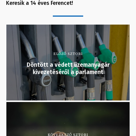
Keresik a 14 éves Ferencet!
ELŐZŐ SZTORI
Döntött a védett üzemanyagár
kivezetéséről a parlament
KÖVETKEZŐ SZTORI