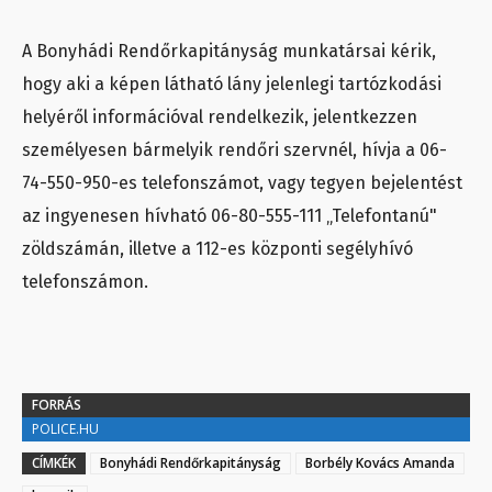
A Bonyhádi Rendőrkapitányság munkatársai kérik,
hogy aki a képen látható lány jelenlegi tartózkodási
helyéről információval rendelkezik, jelentkezzen
személyesen bármelyik rendőri szervnél, hívja a 06-
74-550-950-es telefonszámot, vagy tegyen bejelentést
az ingyenesen hívható 06-80-555-111 „Telefontanú"
zöldszámán, illetve a 112-es központi segélyhívó
telefonszámon.
FORRÁS
POLICE.HU
CÍMKÉK
Bonyhádi Rendőrkapitányság
Borbély Kovács Amanda