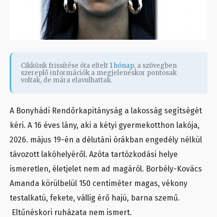
Cikkünk frissítése óta eltelt
1 hónap
, a szövegben
szereplő információk a megjelenéskor pontosak
voltak, de mára elavulhattak.
A Bonyhádi Rendőrkapitányság a lakosság segítségét
kéri. A 16 éves lány, aki a kétyi gyermekotthon lakója,
2026. május 19-én a délutáni órákban engedély nélkül
távozott lakóhelyéről. Azóta tartózkodási helye
ismeretlen, életjelet nem ad magáról. Borbély-Kovács
Amanda körülbelül 150 centiméter magas, vékony
testalkatú, fekete, vállig érő hajú, barna szemű.
Eltűnéskori ruházata nem ismert.