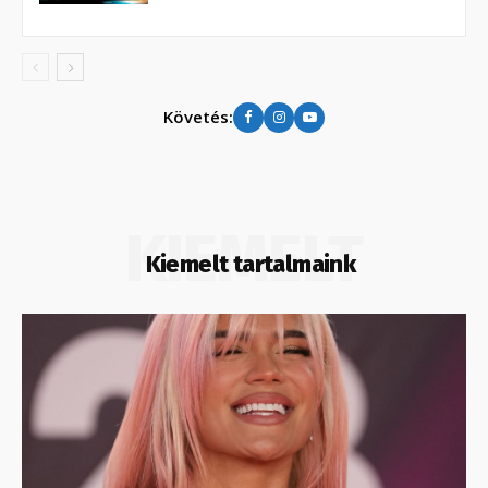
Követés:
KIEMELT
Kiemelt tartalmaink