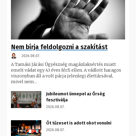
Nem bírja feldolgozni a szakítást
2026.08.07.
A Tamási Járási Ügyészség magánlaksértés miatt
emelt vádat egy 43 éves férfi ellen. A vádlott haragos
viszonyban áll a volt párja jelenlegi élettársával,
mivel nem...
Jubileumot ünnepel az Őrség
fesztiválja
2026.08.07.
Öt tűzeset is adott okot vonulni
2026.08.07.