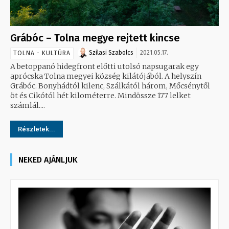
Grábóc – Tolna megye rejtett kincse
Szilasi Szabolcs
2021.05.17.
TOLNA - KULTÚRA
A betoppanó hidegfront előtti utolsó napsugarak egy
aprócska Tolna megyei község kilátójából. A helyszín
Grábóc. Bonyhádtól kilenc, Szálkától három, Mőcsénytől
öt és Cikótól hét kilométerre. Mindössze 177 lelket
számlál....
Részletek...
NEKED AJÁNLJUK