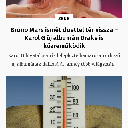
ZENE
Bruno Mars ismét duettel tér vissza –
Karol G új albumán Drake is
közreműködik
Karol G hivatalosan is leleplezte hamarosan érkező
új albumának dallistáját, amely több világsztár
...