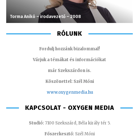
Torma Anikó – irodavezető – 2008
G
RÓLUNK
Fordulj hozzánk bizalommal!
Várjuk a témákat és információkat
már Szekszárdon is.
Köszönettel: Szél Móni
www.oxygenmedia.hu
KAPCSOLAT - OXYGEN MEDIA
Studió:
7100 Szekszárd, Béla király tér 5.
Főszerkesztő:
Szél Móni