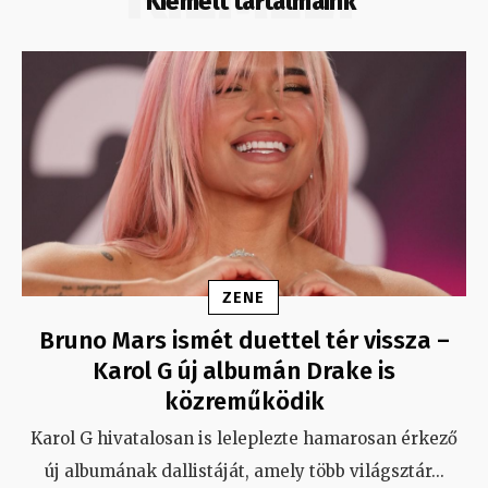
Kiemelt tartalmaink
ZENE
Bruno Mars ismét duettel tér vissza –
Karol G új albumán Drake is
közreműködik
Karol G hivatalosan is leleplezte hamarosan érkező
új albumának dallistáját, amely több világsztár
...