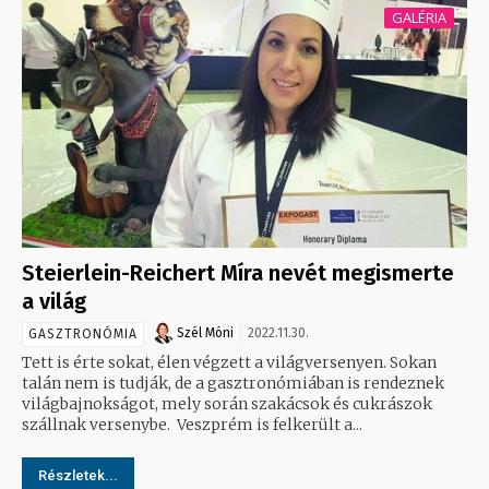
GALÉRIA
Steierlein-Reichert Míra nevét megismerte
a világ
Szél Móni
2022.11.30.
GASZTRONÓMIA
Tett is érte sokat, élen végzett a világversenyen. Sokan
talán nem is tudják, de a gasztronómiában is rendeznek
világbajnokságot, mely során szakácsok és cukrászok
szállnak versenybe. Veszprém is felkerült a...
Részletek...