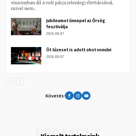
viszonyban áll a volt párja jelenlegi élettársával,
mivel nem...
Jubileumot ünnepel az Őrség
fesztiválja
2026.08.07.
Öt tűzeset is adott okot vonulni
2026.08.07.
Követés:
KIEMELT