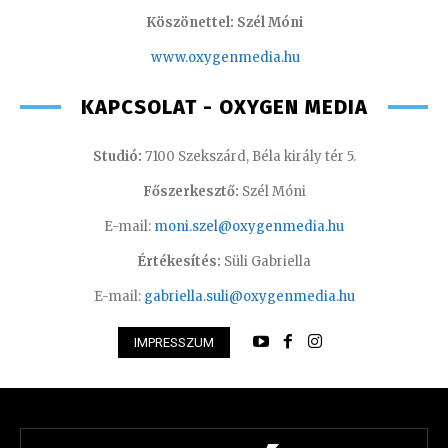
Köszönettel: Szél Móni
www.oxygenmedia.hu
KAPCSOLAT - OXYGEN MEDIA
Studió:
7100 Szekszárd, Béla király tér 5.
Főszerkesztő:
Szél Móni
E-mail:
moni.szel@oxygenmedia.hu
Értékesítés:
Süli Gabriella
E-mail:
gabriella.suli@oxygenmedia.hu
IMPRESSZUM