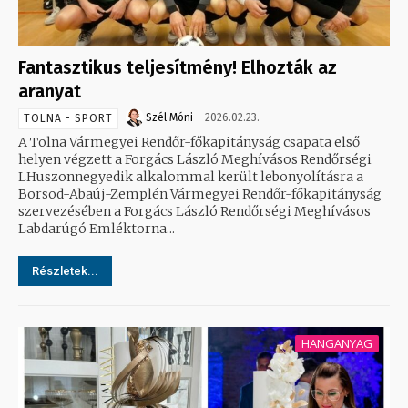
Fantasztikus teljesítmény! Elhozták az
aranyat
Szél Móni
2026.02.23.
TOLNA - SPORT
A Tolna Vármegyei Rendőr-főkapitányság csapata első
helyen végzett a Forgács László Meghívásos Rendőrségi
LHuszonnegyedik alkalommal került lebonyolításra a
Borsod-Abaúj-Zemplén Vármegyei Rendőr-főkapitányság
szervezésében a Forgács László Rendőrségi Meghívásos
Labdarúgó Emléktorna...
Részletek...
HANGANYAG