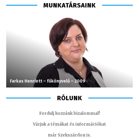
MUNKATÁRSAINK
Farkas Henriett – főkönyvelő – 2009
S
RÓLUNK
Fordulj hozzánk bizalommal!
Várjuk a témákat és információkat
már Szekszárdon is.