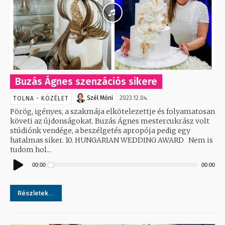
Buzás Ágnes szenzációs sikere
Szél Móni
2023.12.04.
TOLNA - KÖZÉLET
Pörög, igényes, a szakmája elkötelezettje és folyamatosan
követi az újdonságokat. Buzás Ágnes mestercukrász volt
stúdiónk vendége, a beszélgetés apropója pedig egy
hatalmas siker. 10. HUNGARIAN WEDDING AWARD Nem is
tudom hol...
Audió
lejátszó
00:00
00:00
Részletek...