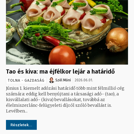
Tao és kiva: ma éjfélkor lejár a határidő
Szél Móni
2026.06.01.
TOLNA - GAZDASÁG
Június 1. kiemelt adózási határidő több mint félmillió cég
számára: eddig kell benyújtani a társasági adó- (tao), a
kisvállalati adó- (kiva) bevallásokat, továbbá az
élelmiszerlánc-felügyeleti díjról szóló bevallást is.
Levélben...
Részletek...