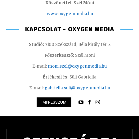
Köszönettel: Szél Móni
www.oxygenmedia.hu
KAPCSOLAT - OXYGEN MEDIA
Studió:
7100 Szekszárd, Béla király tér 5.
Főszerkesztő:
Szél Móni
E-mail:
moni.szel@oxygenmedia.hu
Értékesítés:
Süli Gabriella
E-mail:
gabriella.suli@oxygenmedia.hu
IMPRESSZUM