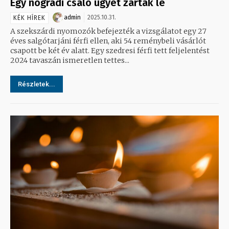
Egy nógrádi csaló ügyét zárták le
admin
2025.10.31.
KÉK HÍREK
A szekszárdi nyomozók befejezték a vizsgálatot egy 27
éves salgótarjáni férfi ellen, aki 54 reménybeli vásárlót
csapott be két év alatt. Egy szedresi férfi tett feljelentést
2024 tavaszán ismeretlen tettes...
Részletek...