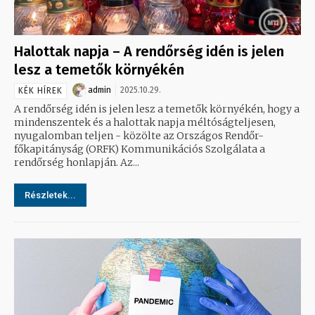
Halottak napja – A rendőrség idén is jelen
lesz a temetők környékén
admin
2025.10.29.
KÉK HÍREK
A rendőrség idén is jelen lesz a temetők környékén, hogy a
mindenszentek és a halottak napja méltóságteljesen,
nyugalomban teljen - közölte az Országos Rendőr-
főkapitányság (ORFK) Kommunikációs Szolgálata a
rendőrség honlapján. Az...
Részletek...