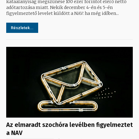
kataalanyiság megszűnése 100 ezer forintot elérő nettó
adótartozása miatt. Nekik december 4-én és 5-én
figyelmeztető levelet küldött a NAV: ha még időben...
Részletek...
Az elmaradt szochóra levélben figyelmeztet
a NAV