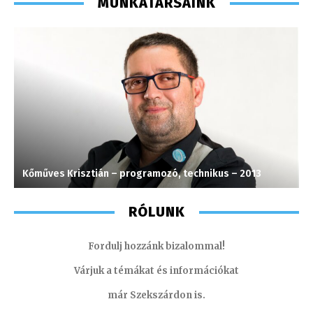
MUNKATÁRSAINK
Kőműves Krisztián – programozó, technikus – 2013
T
RÓLUNK
Fordulj hozzánk bizalommal!
Várjuk a témákat és információkat
már Szekszárdon is.