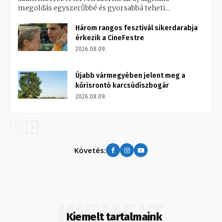
megoldás egyszerűbbé és gyorsabbá teheti...
Három rangos fesztivál sikerdarabja
érkezik a CineFestre
2026.08.09.
Újabb vármegyében jelent meg a
kőrisrontó karcsúdíszbogár
2026.08.09.
Követés:
KIEMELT
Kiemelt tartalmaink