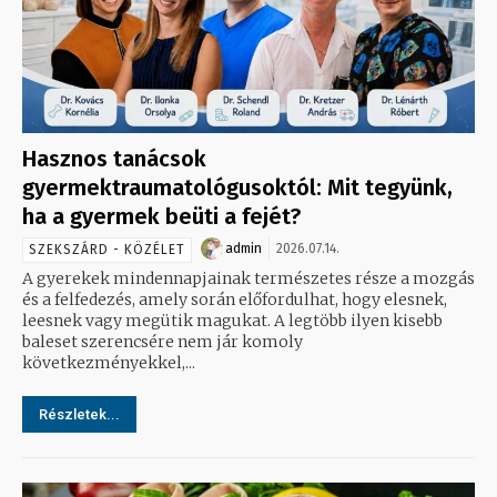
Hasznos tanácsok
gyermektraumatológusoktól: Mit tegyünk,
ha a gyermek beüti a fejét?
admin
2026.07.14.
SZEKSZÁRD - KÖZÉLET
A gyerekek mindennapjainak természetes része a mozgás
és a felfedezés, amely során előfordulhat, hogy elesnek,
leesnek vagy megütik magukat. A legtöbb ilyen kisebb
baleset szerencsére nem jár komoly
következményekkel,...
Részletek...