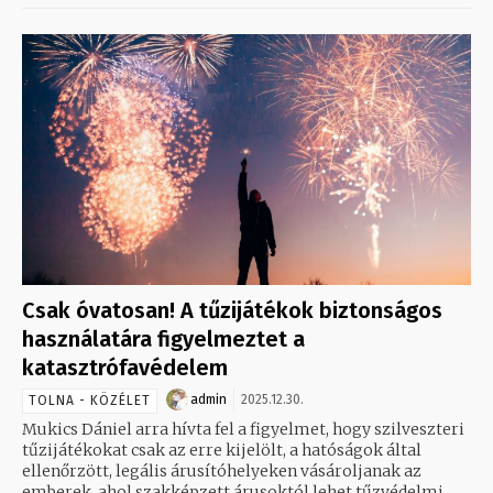
Csak óvatosan! A tűzijátékok biztonságos
használatára figyelmeztet a
katasztrófavédelem
admin
2025.12.30.
TOLNA - KÖZÉLET
Mukics Dániel arra hívta fel a figyelmet, hogy szilveszteri
tűzijátékokat csak az erre kijelölt, a hatóságok által
ellenőrzött, legális árusítóhelyeken vásároljanak az
emberek, ahol szakképzett árusoktól lehet tűzvédelmi