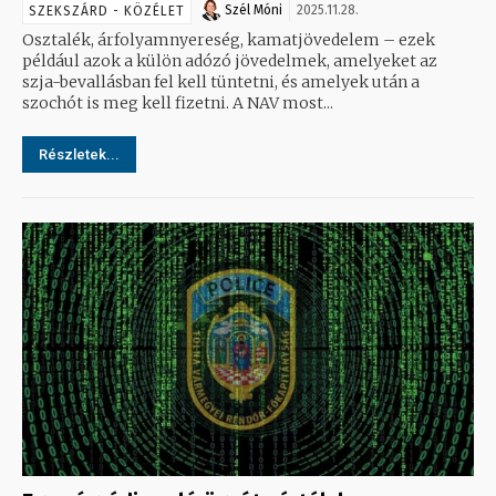
Szél Móni
2025.11.28.
SZEKSZÁRD - KÖZÉLET
Osztalék, árfolyamnyereség, kamatjövedelem – ezek
például azok a külön adózó jövedelmek, amelyeket az
szja-bevallásban fel kell tüntetni, és amelyek után a
szochót is meg kell fizetni. A NAV most...
Részletek...