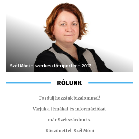
Szél Móni – szerkesztő-riporter – 2017
K
RÓLUNK
Fordulj hozzánk bizalommal!
Várjuk a témákat és információkat
már Szekszárdon is.
Köszönettel: Szél Móni