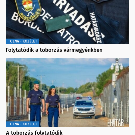
TOLNA - KÖZÉLET
Folytatódik a toborzás vármegyénkben
TOLNA - KÖZÉLET
A toborzás folytatódik