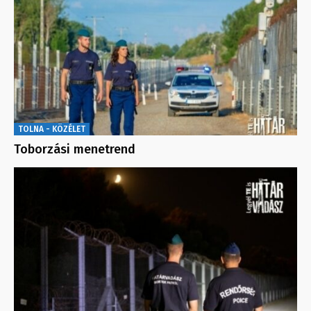
TOLNA - KÖZÉLET
Toborzási menetrend