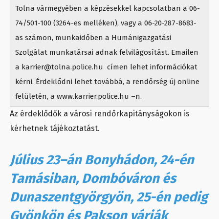
Tolna vármegyében a képzésekkel kapcsolatban a 06-
74/501-100 (3264-es melléken), vagy a 06-20-287-8683-
as számon, munkaidőben a Humánigazgatási
Szolgálat munkatársai adnak felvilágosítást. Emailen
a karrier@tolna.police.hu címen lehet információkat
kérni. Érdeklődni lehet továbbá, a rendőrség új online
felületén, a www.karrier.police.hu –n.
Az érdeklődők a városi rendőrkapitányságokon is
kérhetnek tájékoztatást.
Július 23–án Bonyhádon, 24-én
Tamásiban, Dombóváron és
Dunaszentgyörgyön, 25-én pedig
Gyönkön és Pakson várják