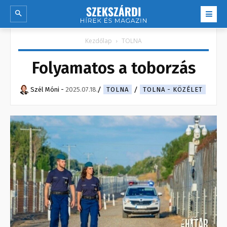
Kezdőlap
TOLNA
Folyamatos a toborzás
Szél Móni
-
2025.07.18.
TOLNA
TOLNA - KÖZÉLET