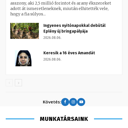
asszony, aki 2,5 millió forintot és arany ékszereket
adott át ismeretleneknek, miután elhitették vele,
hogy a fia súlyos...
Ingyenes nyitónapokkal debütál
Eplény új bringapályája
2026.08.06.
Keresik a 16 éves Amandát
2026.08.06.
Követés:
MUNKATÁRSAINK