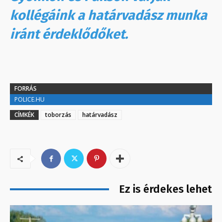
kollégáink a határvadász munka
iránt érdeklődőket.
FORRÁS
POLICE.HU
CÍMKÉK
toborzás
határvadász
Ez is érdekes lehet