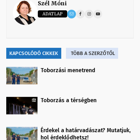
Szél Móni
ADATLAP
KAPCSOLÓDÓ CIKKEK
TÖBB A SZERZŐTŐL
Toborzási menetrend
Toborzás a térségben
Érdekel a határvadászat? Mutatjuk,
hol érdeklődhetsz!