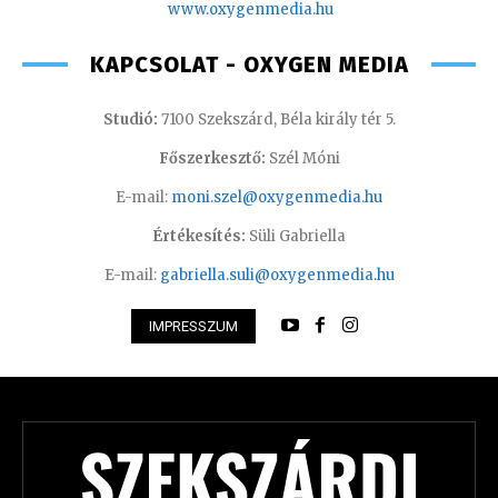
www.oxygenmedia.hu
KAPCSOLAT - OXYGEN MEDIA
Studió:
7100 Szekszárd, Béla király tér 5.
Főszerkesztő:
Szél Móni
E-mail:
moni.szel@oxygenmedia.hu
Értékesítés:
Süli Gabriella
E-mail:
gabriella.suli@oxygenmedia.hu
IMPRESSZUM