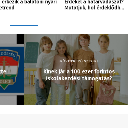
 érkezik a balatoni nyári
Érdekel a határvadászat?
etrend
Mutatjuk, hol érdeklődh…
KÖVETKEZŐ SZTORI
tte
Kinek jár a 100 ezer forintos
iskolakezdési támogatás?