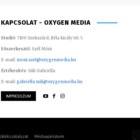
KAPCSOLAT - OXYGEN MEDIA
Studió:
7100 Szekszárd, Béla király tér 5.
Főszerkesztő:
Szél Móni
E-mail:
moni.szel@oxygenmedia.hu
Értékesítés:
Süli Gabriella
E-mail:
gabriella.suli@oxygenmedia.hu
IMPRESSZUM
ászló – operatőr-vágó – 2020
Torma Anikó – irod
Játékszabályzat
Médiaajánlatunk