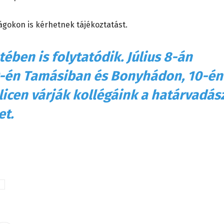
ágokon is kérhetnek tájékoztatást.
tében is folytatódik. Július 8-án
-én Tamásiban és Bonyhádon, 10-én
icen várják kollégáink a határvadás
et.
z