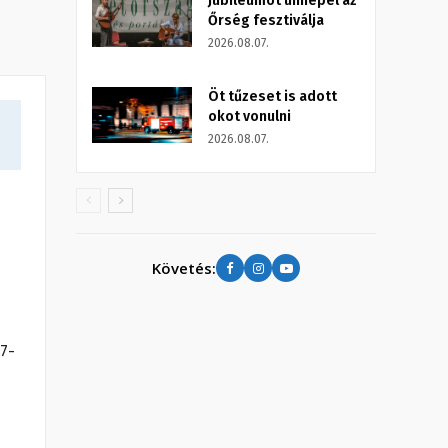
Jubileumot ünnepel az
Őrség fesztiválja
2026.08.07.
Öt tűzeset is adott
okot vonulni
2026.08.07.
Követés:
7-