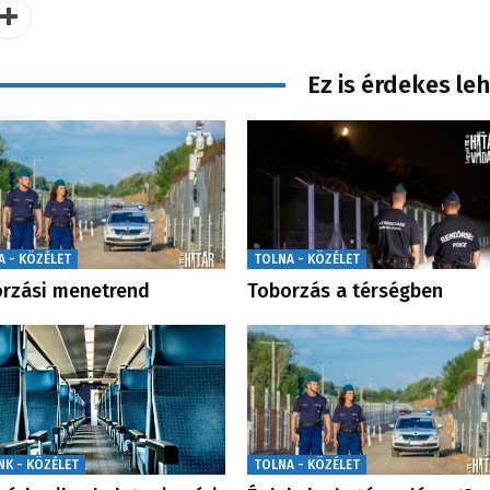
Ez is érdekes le
A - KÖZÉLET
TOLNA - KÖZÉLET
rzási menetrend
Toborzás a térségben
NK - KÖZÉLET
TOLNA - KÖZÉLET