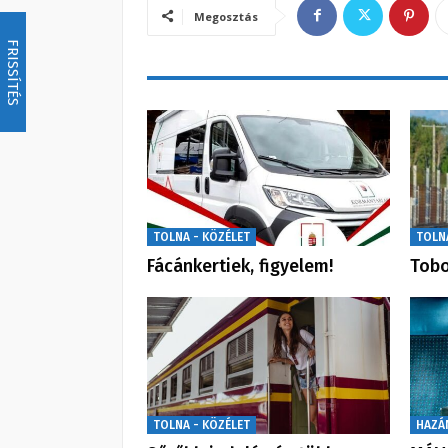
Megosztás
FRISSÍTÉS
TOLNA - KÖZÉLET
TOLN
Fácánkertiek, figyelem!
Tobo
TOLNA - KÖZÉLET
HAZÁ