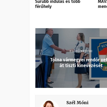
Sűrűbb indulás és több
MÁV:
férőhely
men
ELŐZŐ SZTORI
Tolna vármegyei rendőr ve
át tiszti kinevezését
Szél Móni