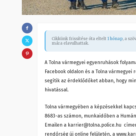
Cikkünk frissítése óta eltelt
1 hónap
, a sz
mára elavulhattak.
A Tolna vármegyei egyenruhások folyama
Facebook oldalon és a Tolna vármegyei 
segítik az érdeklődőket abban, hogy m
hivatással.
Tolna vármegyében a képzésekkel kapcso
8683-as számon, munkaidőben a Humániga
Emailen a karrier@tolna.police.hu címen
rendőrség új online felületén, a www.karr