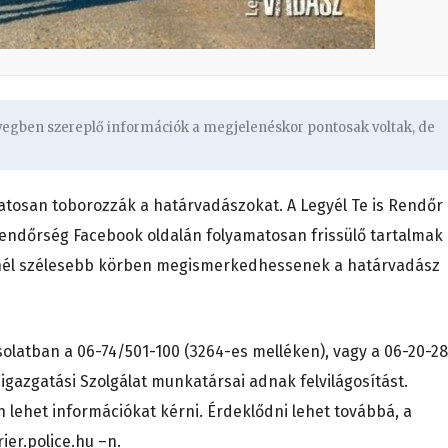
övegben szereplő információk a megjelenéskor pontosak voltak, de
tosan toborozzák a határvadászokat. A Legyél Te is Rendőr
rendőrség Facebook oldalán folyamatosan frissülő tartalmak
inél szélesebb körben megismerkedhessenek a határvadász
latban a 06-74/501-100 (3264-es melléken), vagy a 06-20-28
zgatási Szolgálat munkatársai adnak felvilágosítást.
 lehet információkat kérni. Érdeklődni lehet továbbá, a
ier.police.hu –n.