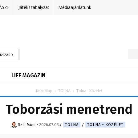
ÁSZF
Játékszabályzat
Médiaajánlatunk
EKSZÁRD
LIFE MAGAZIN
Kezdőlap
TOLNA
Tolna - Közélet
Toborzási menetrend
Szél Móni
-
2026.07.03.
TOLNA
TOLNA - KÖZÉLET