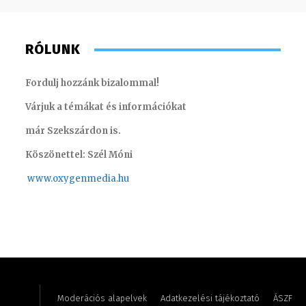
RÓLUNK
Fordulj hozzánk bizalommal!
Várjuk a témákat és információkat
már Szekszárdon is.
Köszönettel: Szél Móni
www.oxygenmedia.hu
Kis Gábor – műsorvezető, riporter
Varga L
Moderációs alapelvek
Adatkezelési tájékoztató
ÁSZF