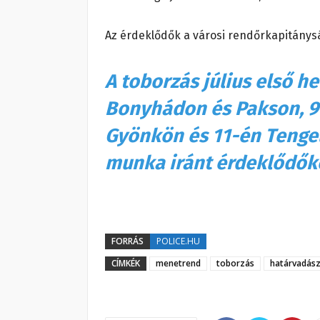
Az érdeklődők a városi rendőrkapitánys
A toborzás július első he
Bonyhádon és Pakson, 9
Gyönkön és 11-én Tengel
munka iránt érdeklődők
FORRÁS
POLICE.HU
CÍMKÉK
menetrend
toborzás
határvadás