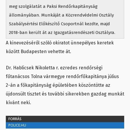
meg szolgálatát a Paksi Rendőrkapitányság
állományában. Munkáját a Közrendvédelmi Osztály
Szabálysértési Előkészítő Csoportnál kezdte, majd
2018-ban került át az Igazgatásrendészeti Osztályra.
A kinevezéséről szóló okiratot ünnepélyes keretek
között Budapesten vehette át.
Dr. Hablicsek Nikoletta r. ezredes rendőrségi
főtanácsos Tolna vármegye rendőrfőkapitánya július
2-án a főkapitányság épületében köszöntötte az
újdonsült tisztet és további sikerekben gazdag munkát
kívánt neki.
FORRÁS
POLICE.HU