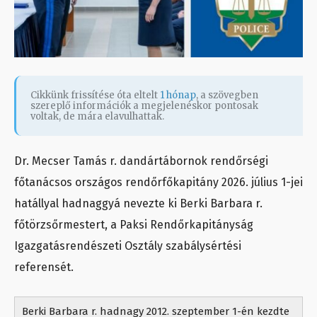
Cikkünk frissítése óta eltelt
1 hónap
, a szövegben
szereplő információk a megjelenéskor pontosak
voltak, de mára elavulhattak.
Dr. Mecser Tamás r. dandártábornok rendőrségi
főtanácsos országos rendőrfőkapitány 2026. július 1-jei
hatállyal hadnaggyá nevezte ki Berki Barbara r.
főtörzsőrmestert, a Paksi Rendőrkapitányság
Igazgatásrendészeti Osztály szabálysértési
referensét.
Berki Barbara r. hadnagy 2012. szeptember 1-én kezdte