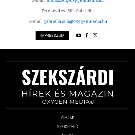
E-mail:
moni.szel@oxygenmedia.hu
Értékesítés:
Süli Gabriella
E-mail:
gabriella.suli@oxygenmedia.hu
IMPRESSZUM
CÍMLAP
SZEKSZÁRD