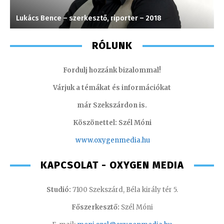
Lukács Bence – szerkesztő, riporter – 2018
A
RÓLUNK
Fordulj hozzánk bizalommal!
Várjuk a témákat és információkat
már Szekszárdon is.
Köszönettel: Szél Móni
www.oxygenmedia.hu
KAPCSOLAT - OXYGEN MEDIA
Studió:
7100 Szekszárd, Béla király tér 5.
Főszerkesztő:
Szél Móni