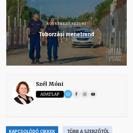
KÖVETKEZŐ SZTORI
Toborzási menetrend
Szél Móni
ADATLAP
KAPCSOLÓDÓ CIKKEK
TÖBB A SZERZŐTŐL