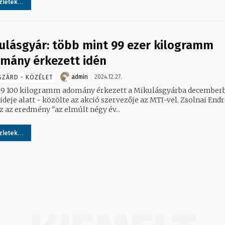
letek...
ulásgyár: több mint 99 ezer kilogramm
mány érkezett idén
admin
2024.12.27.
SZÁRD - KÖZÉLET
99 100 kilogramm adomány érkezett a Mikulásgyárba december
deje alatt - közölte az akció szervezője az MTI-vel. Zsolnai Endre azt
ez az eredmény "az elmúlt négy év...
letek...