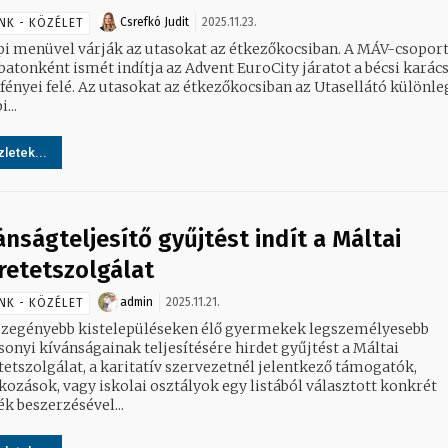
Csrefkó Judit
2025.11.23.
NK - KÖZÉLET
menüvel várják az utasokat az étkezőkocsiban. A MÁV-csoport
atonként ismét indítja az Advent EuroCity járatot a bécsi karác
 fényei felé. Az utasokat az étkezőkocsiban az Utasellátó különle
...
letek...
ánságteljesítő gyűjtést indít a Máltai
retetszolgálat
admin
2025.11.21.
NK - KÖZÉLET
szegényebb kistelepüléseken élő gyermekek legszemélyesebb
sonyi kívánságainak teljesítésére hirdet gyűjtést a Máltai
tetszolgálat, a karitatív szervezetnél jelentkező támogatók,
lkozások, vagy iskolai osztályok egy listából választott konkrét
k beszerzésével...