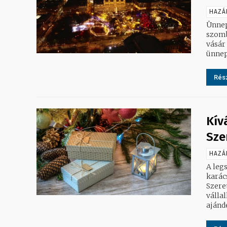
HAZÁ
Ünnepi 
szomb
vásár
ünnepi
Rész
Kív
Sze
HAZÁ
A leg
karác
Szere
válla
ajándé