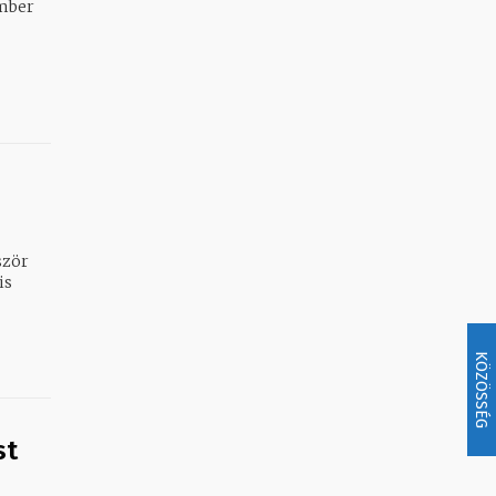
ször
is
KÖZÖSSÉG
st