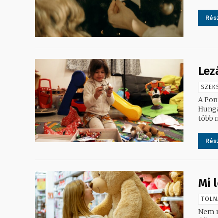
Rész
Lez
SZEK
A Pon
Hunga
több m
Rész
Mi 
TOLN
Nem m