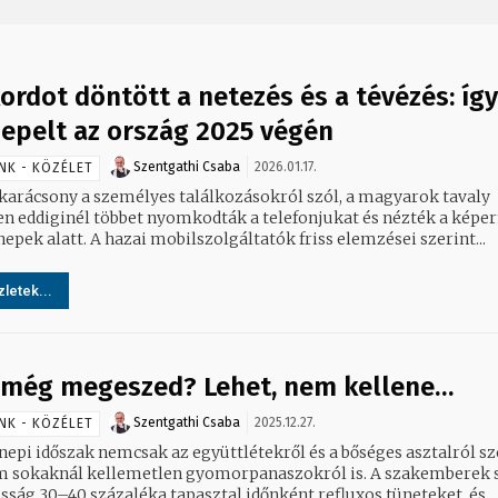
ordot döntött a netezés és a tévézés: így
epelt az ország 2025 végén
Szentgathi Csaba
2026.01.17.
NK - KÖZÉLET
 karácsony a személyes találkozásokról szól, a magyarok tavaly
n eddiginél többet nyomkodták a telefonjukat és nézték a képe
epek alatt. A hazai mobilszolgáltatók friss elemzései szerint...
letek...
 még megeszed? Lehet, nem kellene…
Szentgathi Csaba
2025.12.27.
NK - KÖZÉLET
nepi időszak nemcsak az együttlétekről és a bőséges asztalról sz
 sokaknál kellemetlen gyomorpanaszokról is. A szakemberek s
osság 30–40 százaléka tapasztal időnként refluxos tüneteket, és