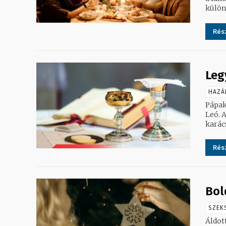
különö
Rész
Leg
HAZÁ
Pápaké
Leó. A katolikus egyházfő olasz nyelvű prédikációjában hangsúlyozta:
karács
Rész
Bol
SZEK
Áldot