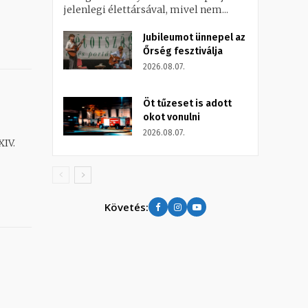
jelenlegi élettársával, mivel nem...
Jubileumot ünnepel az
Őrség fesztiválja
2026.08.07.
Öt tűzeset is adott
okot vonulni
2026.08.07.
XIV.
Követés: