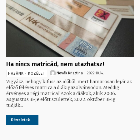
Ha nincs matricád, nem utazhatsz!
Novák Krisztina
2022.10.14.
HAZÁNK - KÖZÉLET
Vigyázz, nehogy kifuss az időből, mert hamarosan lejár az
előző féléves matrica a diákigazolványodon. Meddig
érvényes a régi matrica? Azok a diákok, akik 2006.
augusztus 31-je előtt születtek, 2022. október 31-ig
tudják...
Részletek...