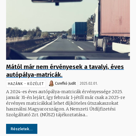
Mától már nem érvényesek a tavalyi, éves
autópálya-matricák.
Csrefkó Judit
2025.02.01.
HAZÁNK - KÖZÉLET
A 2024-es éves autópálya-matricák érvényessége 2025.
január 31-én lejárt, így február 1-jétől már csak a 2025-re
érvényes matricákkal lehet díjköteles útszakaszokat
használni Magyarországon. A Nemzeti Útdíjfizetési
Szolgáltató Zrt. (NÚSZ) tájékoztatása...
Részletek...