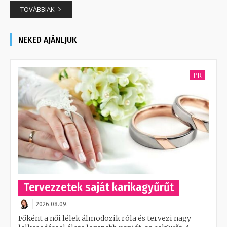
TOVÁBBIAK
NEKED AJÁNLJUK
PR
Tervezzetek saját karikagyűrűt
2026.08.09.
Főként a női lélek álmodozik róla és tervezi nagy