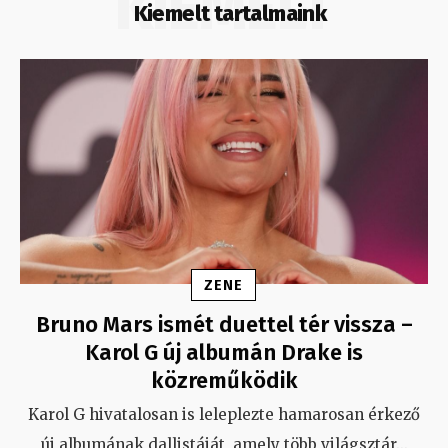
KIEMELT
Kiemelt tartalmaink
ZENE
Bruno Mars ismét duettel tér vissza –
Karol G új albumán Drake is
közreműködik
Karol G hivatalosan is leleplezte hamarosan érkező
új albumának dallistáját, amely több világsztár
...