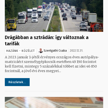
Drágábban a sztrádán: így változnak a
tarifák
Szentgathi Csaba
2022.12.31.
HAZÁNK - KÖZÉLET
A 2023. január 1-jétől érvényes országos éves autópálya-
matricáért személygépkocsik esetében 49 190 forintot
kell fizetni, mintegy 5 százalékkal többet az idei 46 850
forintnál, a jövő évi éves megyei...
Részletek...