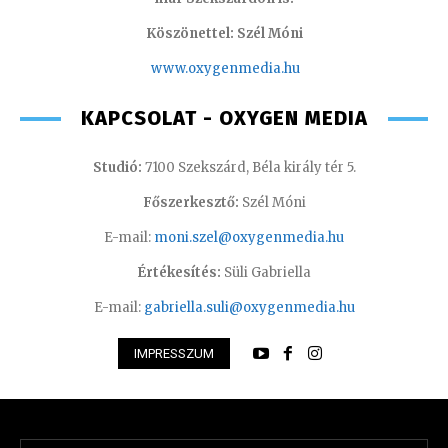
Köszönettel: Szél Móni
www.oxygenmedia.hu
KAPCSOLAT - OXYGEN MEDIA
Studió:
7100 Szekszárd, Béla király tér 5.
Főszerkesztő:
Szél Móni
E-mail:
moni.szel@oxygenmedia.hu
Értékesítés:
Süli Gabriella
E-mail:
gabriella.suli@oxygenmedia.hu
IMPRESSZUM