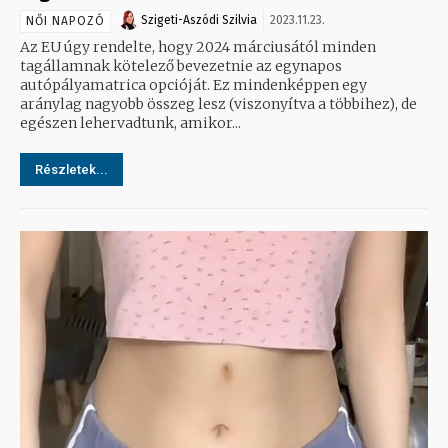
Szigeti-Aszódi Szilvia
2023.11.23.
NŐI NAPOZÓ
Az EU úgy rendelte, hogy 2024 márciusától minden
tagállamnak kötelező bevezetnie az egynapos
autópályamatrica opcióját. Ez mindenképpen egy
aránylag nagyobb összeg lesz (viszonyítva a többihez), de
egészen lehervadtunk, amikor...
Részletek...