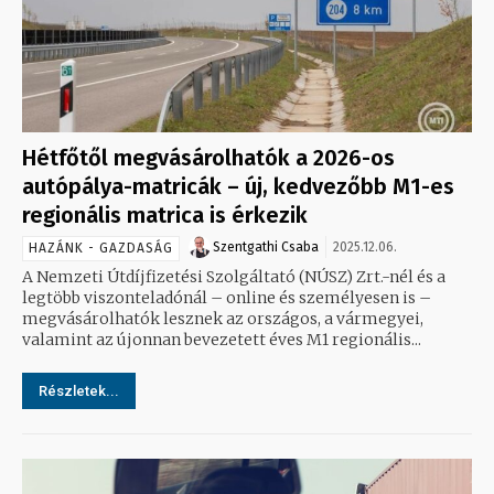
Hétfőtől megvásárolhatók a 2026-os
autópálya-matricák – új, kedvezőbb M1-es
regionális matrica is érkezik
Szentgathi Csaba
2025.12.06.
HAZÁNK - GAZDASÁG
A Nemzeti Útdíjfizetési Szolgáltató (NÚSZ) Zrt.-nél és a
legtöbb viszonteladónál – online és személyesen is –
megvásárolhatók lesznek az országos, a vármegyei,
valamint az újonnan bevezetett éves M1 regionális...
Részletek...