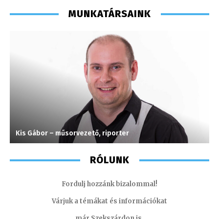
MUNKATÁRSAINK
Kis Gábor – műsorvezető, riporter
T
RÓLUNK
Fordulj hozzánk bizalommal!
Várjuk a témákat és információkat
már Szekszárdon is.