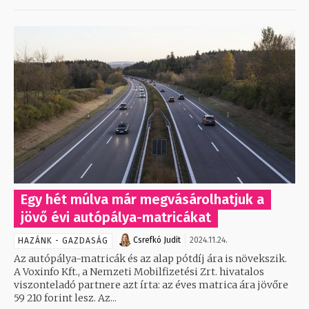
Egy hét múlva már megvásárolhatjuk a
jövő évi autópálya-matricákat
Csrefkó Judit
2024.11.24.
HAZÁNK - GAZDASÁG
Az autópálya-matricák és az alap pótdíj ára is növekszik.
A Voxinfo Kft., a Nemzeti Mobilfizetési Zrt. hivatalos
viszonteladó partnere azt írta: az éves matrica ára jövőre
59 210 forint lesz. Az...