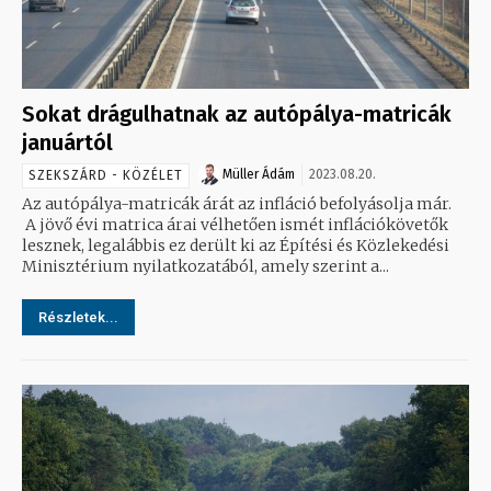
Sokat drágulhatnak az autópálya-matricák
januártól
Müller Ádám
2023.08.20.
SZEKSZÁRD - KÖZÉLET
Az autópálya-matricák árát az infláció befolyásolja már.
A jövő évi matrica árai vélhetően ismét inflációkövetők
lesznek, legalábbis ez derült ki az Építési és Közlekedési
Minisztérium nyilatkozatából, amely szerint a...
Részletek...