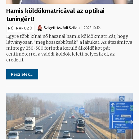
Hamis köldökmatricával az optikai
tuningért!
Szigeti-Aszódi Szilvia
2023.10.12.
NŐI NAPOZÓ
Egyre több kínai nő használ hamis köldökmatricát, hogy
látványosan “meghosszabbítsák” a lábukat. Az átszámítva
mintegy 250-500 forintba kerülő álköldököt pár
centiméterrel a valódi köldök felett helyezik el, az
eredetit...
Részletek...