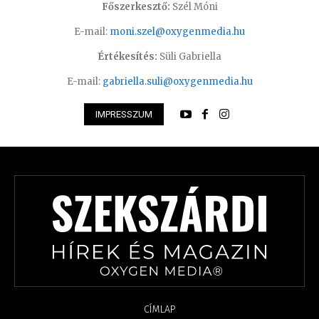
Főszerkesztő:
Szél Móni
E-mail:
moni.szel@oxygenmedia.hu
Értékesítés:
Süli Gabriella
E-mail:
gabriella.suli@oxygenmedia.hu
IMPRESSZUM
CÍMLAP