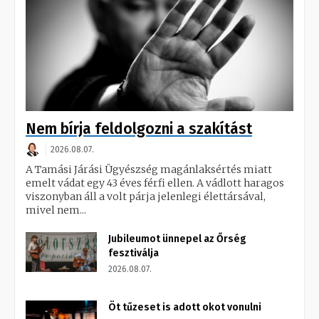
Nem bírja feldolgozni a szakítást
2026.08.07.
A Tamási Járási Ügyészség magánlaksértés miatt
emelt vádat egy 43 éves férfi ellen. A vádlott haragos
viszonyban áll a volt párja jelenlegi élettársával,
mivel nem...
Jubileumot ünnepel az Őrség
fesztiválja
2026.08.07.
Öt tűzeset is adott okot vonulni