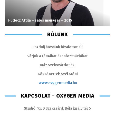
Hudecz Attila – sales manager – 2015
T
RÓLUNK
Fordulj hozzánk bizalommal!
Várjuk a témákat és információkat
már Szekszárdon is.
Köszönettel: Szél Móni
www.oxygenmedia.hu
KAPCSOLAT - OXYGEN MEDIA
Studió:
7100 Szekszárd, Béla király tér 5.