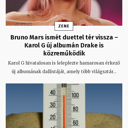
ZENE
Bruno Mars ismét duettel tér vissza –
Karol G új albumán Drake is
közreműködik
Karol G hivatalosan is leleplezte hamarosan érkező
új albumának dallistáját, amely több világsztár
...