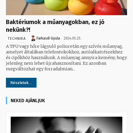
Baktériumok a műanyagokban, ez jó
nekünk?!
Farkasdi Gyula
2024.05.25.
TECHNIKA
A TPU vagy hőre lágyuló poliuretán egy szívós műanyag,
amelyet általában telefontokokhoz, autóalkatrészekhez
és cipőkhöz használunk. A műanyag annyira kemény, hogy
jelenleg nem lehet újrahasznosítani. Ez azonban
megváltozhat egy forradalmian...
Részletek...
NEKED AJÁNLJUK