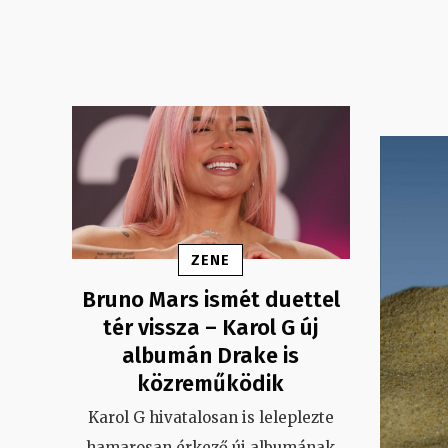
ZENE
Bruno Mars ismét duettel
tér vissza – Karol G új
albumán Drake is
közreműködik
Karol G hivatalosan is leleplezte
hamarosan érkező új albumának