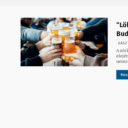
“Lö
Bud
GASZ
A sör
elejé
nemrég
Rész