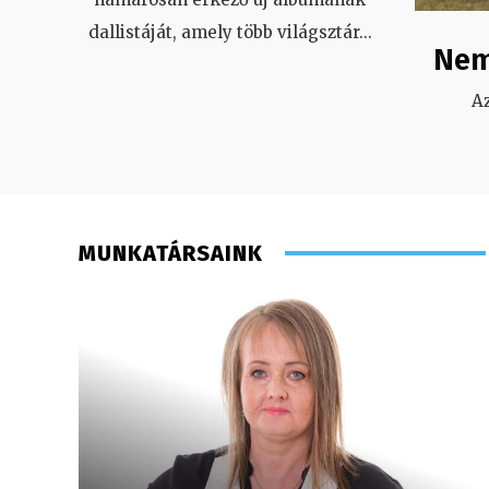
dallistáját, amely több világsztár
...
Nem
A
MUNKATÁRSAINK