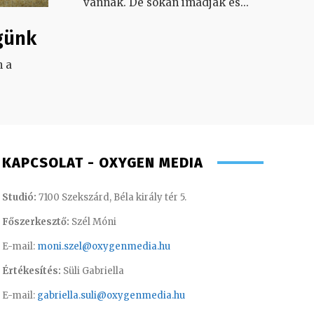
vannak. De sokan imádják és
...
günk
 a
.
KAPCSOLAT - OXYGEN MEDIA
Studió:
7100 Szekszárd, Béla király tér 5.
Főszerkesztő:
Szél Móni
E-mail:
moni.szel@oxygenmedia.hu
Értékesítés:
Süli Gabriella
E-mail:
gabriella.suli@oxygenmedia.hu