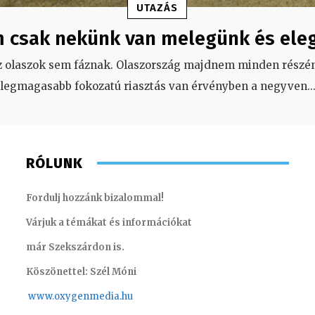
UTAZÁS
 csak nekünk van melegünk és ele
z olaszok sem fáznak. Olaszország majdnem minden részén
legmagasabb fokozatú riasztás van érvényben a negyven
..
RÓLUNK
Fordulj hozzánk bizalommal!
Várjuk a témákat és információkat
már Szekszárdon is.
Köszönettel: Szél Móni
www.oxygenmedia.hu