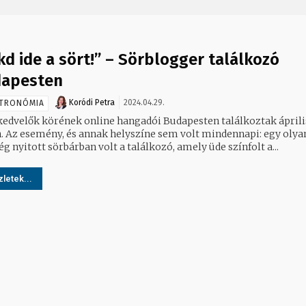
kd ide a sört!” – Sörblogger találkozó
apesten
Koródi Petra
2024.04.29.
TRONÓMIA
kedvelők körének online hangadói Budapesten találkoztak áprili
n. Az esemény, és annak helyszíne sem volt mindennapi: egy olya
 nyitott sörbárban volt a találkozó, amely üde színfolt a...
letek...