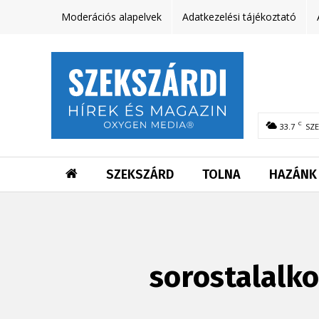
Moderációs alapelvek
Adatkezelési tájékoztató
C
33.7
SZ
SZEKSZÁRD
TOLNA
HAZÁNK
sorostalalk