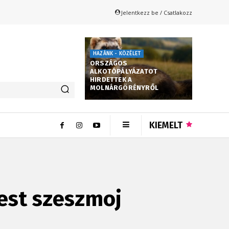
Jelentkezz be / Csatlakozz
HAZÁNK - KÖZÉLET
ORSZÁGOS
ALKOTÓPÁLYÁZATOT
HIRDETTEK A
MOLNÁRGÖRÉNYRŐL
KIEMELT
est szeszmoj