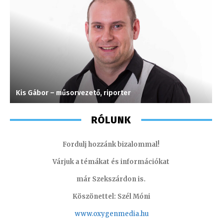
Kis Gábor – műsorvezető, riporter
S
RÓLUNK
Fordulj hozzánk bizalommal!
Várjuk a témákat és információkat
már Szekszárdon is.
Köszönettel: Szél Móni
www.oxygenmedia.hu