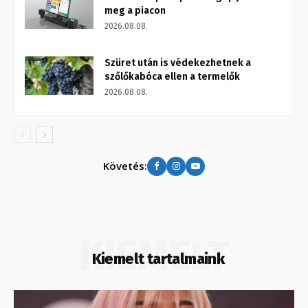
meg a piacon
2026.08.08.
Szüret után is védekezhetnek a
szőlőkabóca ellen a termelők
2026.08.08.
Követés:
KIEMELT
Kiemelt tartalmaink