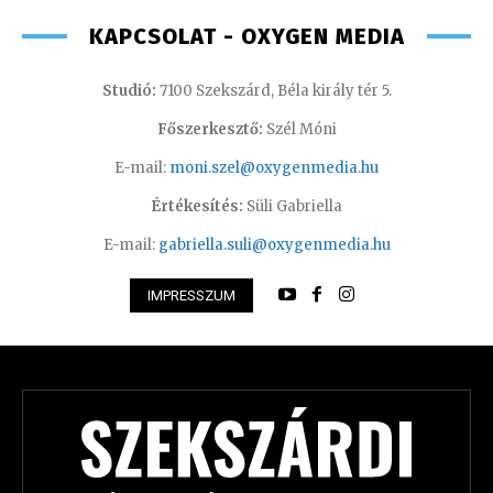
KAPCSOLAT - OXYGEN MEDIA
Studió:
7100 Szekszárd, Béla király tér 5.
Főszerkesztő:
Szél Móni
E-mail:
moni.szel@oxygenmedia.hu
Értékesítés:
Süli Gabriella
E-mail:
gabriella.suli@oxygenmedia.hu
IMPRESSZUM