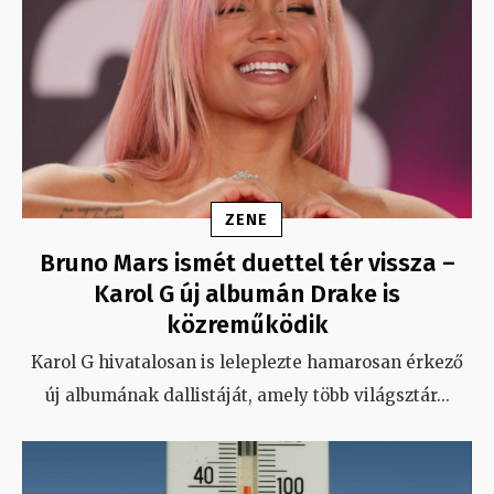
ZENE
Bruno Mars ismét duettel tér vissza –
Karol G új albumán Drake is
közreműködik
Karol G hivatalosan is leleplezte hamarosan érkező
új albumának dallistáját, amely több világsztár
...