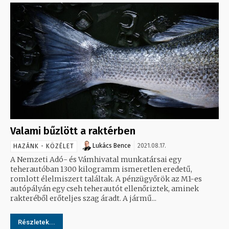
Valami bűzlött a raktérben
Lukács Bence
2021.08.17.
HAZÁNK - KÖZÉLET
A Nemzeti Adó- és Vámhivatal munkatársai egy
teherautóban 1300 kilogramm ismeretlen eredetű,
romlott élelmiszert találtak. A pénzügyőrök az M1-es
autópályán egy cseh teherautót ellenőriztek, aminek
rakteréből erőteljes szag áradt. A jármű...
Részletek...