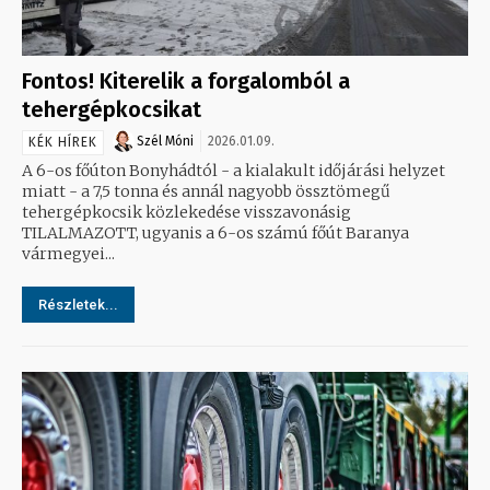
Fontos! Kiterelik a forgalomból a
tehergépkocsikat
Szél Móni
2026.01.09.
KÉK HÍREK
A 6-os főúton Bonyhádtól - a kialakult időjárási helyzet
miatt - a 7,5 tonna és annál nagyobb össztömegű
tehergépkocsik közlekedése visszavonásig
TILALMAZOTT, ugyanis a 6-os számú főút Baranya
vármegyei...
Részletek...