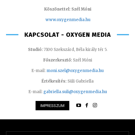
Köszönettel: Szél Móni
www.oxygenmedia.hu
KAPCSOLAT - OXYGEN MEDIA
Studió:
7100 Szekszárd, Béla király tér 5.
Főszerkesztő:
Szél Móni
E-mail:
moni.szel@oxygenmedia.hu
Értékesítés:
Süli Gabriella
E-mail:
gabriella.suli@oxygenmedia.hu
IMPRESSZUM