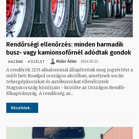
Rendőrségi ellenőrzés: minden harmadik
busz- vagy kamionsofőrnél adódtak gondok
Müller Ádám
2024.05.22.
HAZÁNK - KÖZÉLET
A rendőrök 2133 alkalommal állapítottak meg jogsértést a
múlt heti Roadpol országos akcióban, amelynek során
tehergépkocsikat és autóbuszokat ellenőriztek
Magyarország közútjain - közölte az Országos Rendőr-
főkapitányság. A rendőrség az...
Részletek...