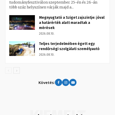
tudományfesztiválon szeptember 25-én és 26-án
több száz helyszínen várják majd a...
Megnyugtató a Sziget zajszintje: jóval
a határérték alatt maradtak a
mérések
2026.08.10.
Teljes terjedelmében égett egy
rendőrségi szolgálati személyautó
2026.08.10.
Követés: