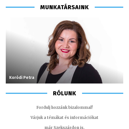
MUNKATÁRSAINK
Koródi Petra
F
RÓLUNK
Fordulj hozzánk bizalommal!
Várjuk a témákat és információkat
már Szekszárdon is.