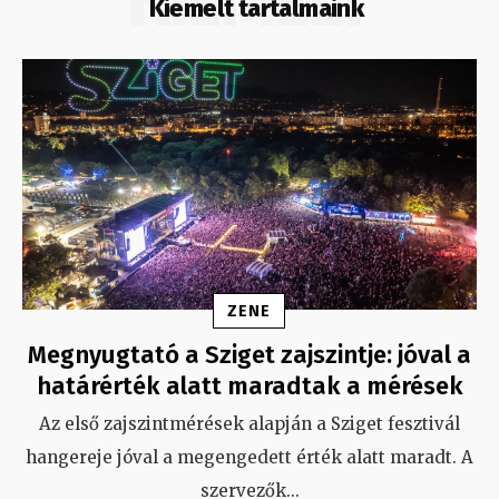
KIEMELT
Kiemelt tartalmaink
ZENE
Megnyugtató a Sziget zajszintje: jóval a
határérték alatt maradtak a mérések
Az első zajszintmérések alapján a Sziget fesztivál
hangereje jóval a megengedett érték alatt maradt. A
szervezők
...