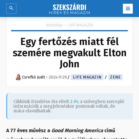
Kezdőlap
LIFE MAGAZIN
Egy fertőzés miatt fél
szemére megvakult Elton
John
Csrefkó Judit
-
2024.11.29.
LIFE MAGAZIN
ZENE
Cikkünk frissítése óta eltelt
2 év
, a szövegben szereplő
információk a megjelenéskor pontosak voltak, de
mára elavulhattak.
A 77 éves művész a
Good Morning America
című