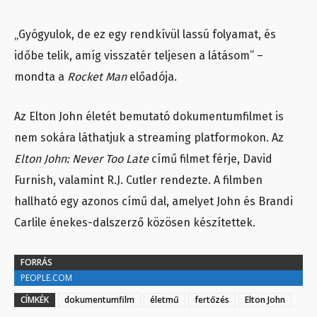
„Gyógyulok, de ez egy rendkívül lassú folyamat, és
időbe telik, amíg visszatér teljesen a látásom” –
mondta a
Rocket Man
előadója.
Az Elton John életét bemutató dokumentumfilmet is
nem sokára láthatjuk a streaming platformokon. Az
Elton John: Never Too Late
című filmet férje, David
Furnish, valamint R.J. Cutler rendezte. A filmben
hallható egy azonos című dal, amelyet John és Brandi
Carlile énekes-dalszerző közösen készítettek.
FORRÁS
PEOPLE.COM
CÍMKÉK
dokumentumfilm
életmű
fertőzés
Elton John