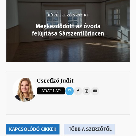
KÖVETKEZŐ SZTORI
Megkezdődött az óvoda
felújítása Sárszentlőrincen
Csrefkó Judit
ADATLAP
KAPCSOLÓDÓ CIKKEK
TÖBB A SZERZŐTŐL