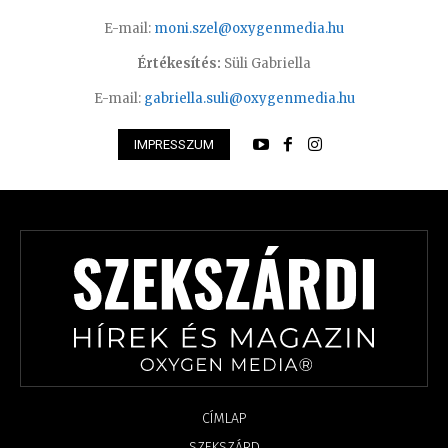
E-mail:
moni.szel@oxygenmedia.hu
Értékesítés:
Süli Gabriella
E-mail:
gabriella.suli@oxygenmedia.hu
IMPRESSZUM
CÍMLAP
SZEKSZÁRD