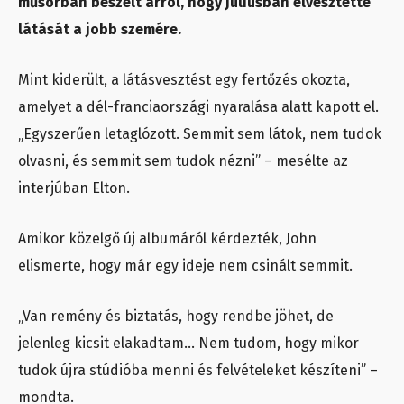
műsorban beszélt arról, hogy júliusban elvesztette
látását a jobb szemére.
Mint kiderült, a látásvesztést egy fertőzés okozta,
amelyet a dél-franciaországi nyaralása alatt kapott el.
„Egyszerűen letaglózott. Semmit sem látok, nem tudok
olvasni, és semmit sem tudok nézni” – mesélte az
interjúban Elton.
Amikor közelgő új albumáról kérdezték, John
elismerte, hogy már egy ideje nem csinált semmit.
„Van remény és biztatás, hogy rendbe jöhet, de
jelenleg kicsit elakadtam… Nem tudom, hogy mikor
tudok újra stúdióba menni és felvételeket készíteni” –
mondta.