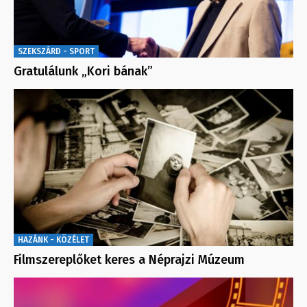
SZEKSZÁRD - SPORT
Gratulálunk „Kori bának”
HAZÁNK - KÖZÉLET
Filmszereplőket keres a Néprajzi Múzeum