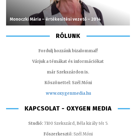
Monoczki Mária – értékesítési vezető – 2014
K
RÓLUNK
Fordulj hozzánk bizalommal!
Várjuk a témákat és információkat
már Szekszárdon is.
Köszönettel: Szél Móni
www.oxygenmedia.hu
KAPCSOLAT - OXYGEN MEDIA
Studió:
7100 Szekszárd, Béla király tér 5.
Főszerkesztő:
Szél Móni