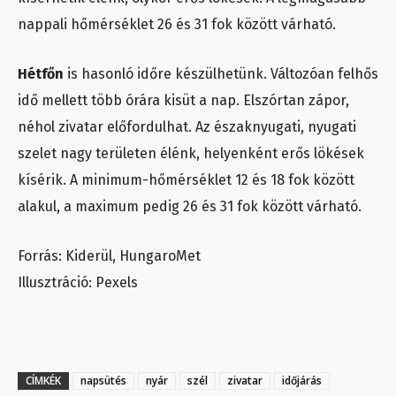
nappali hőmérséklet 26 és 31 fok között várható.
Hétfőn
is hasonló időre készülhetünk. Változóan felhős
idő mellett több órára kisüt a nap. Elszórtan zápor,
néhol zivatar előfordulhat. Az északnyugati, nyugati
szelet nagy területen élénk, helyenként erős lökések
kísérik. A minimum-hőmérséklet 12 és 18 fok között
alakul, a maximum pedig 26 és 31 fok között várható.
Forrás: Kiderül, HungaroMet
Illusztráció: Pexels
CÍMKÉK
napsütés
nyár
szél
zivatar
időjárás