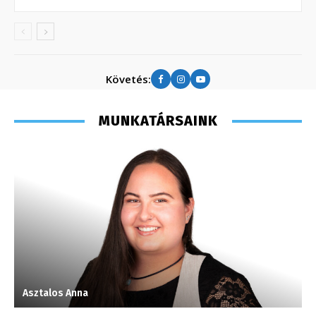
Követés:
MUNKATÁRSAINK
Asztalos Anna
H