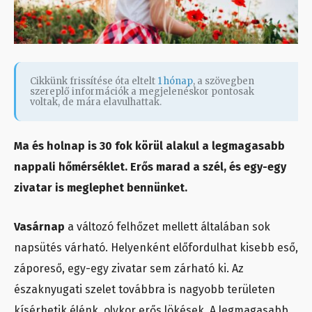
Cikkünk frissítése óta eltelt
1 hónap
, a szövegben
szereplő információk a megjelenéskor pontosak
voltak, de mára elavulhattak.
Ma és holnap is 30 fok körül alakul a legmagasabb
nappali hőmérséklet. Erős marad a szél, és egy-egy
zivatar is meglephet bennünket.
Vasárnap
a változó felhőzet mellett általában sok
napsütés várható. Helyenként előfordulhat kisebb eső,
záporeső, egy-egy zivatar sem zárható ki. Az
északnyugati szelet továbbra is nagyobb területen
kísérhetik élénk, olykor erős lökések. A legmagasabb