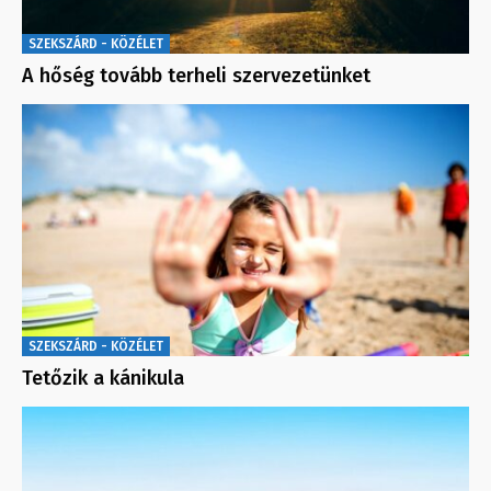
SZEKSZÁRD - KÖZÉLET
A hőség tovább terheli szervezetünket
SZEKSZÁRD - KÖZÉLET
Tetőzik a kánikula