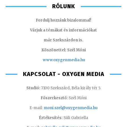
RÓLUNK
Fordulj hozzánk bizalommal!
Várjuk a témákat és információkat
már Szekszárdon is.
Köszönettel: Szél Móni
www.oxygenmedia.hu
KAPCSOLAT - OXYGEN MEDIA
Studió:
7100 Szekszárd, Béla király tér 5.
Főszerkesztő:
Szél Móni
E-mail:
moni.szel@oxygenmedia.hu
Értékesítés:
Süli Gabriella