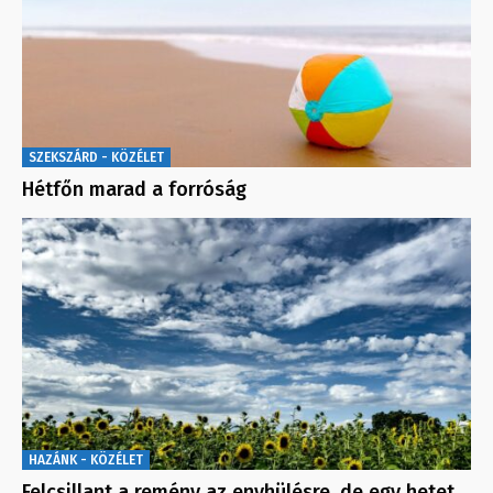
SZEKSZÁRD - KÖZÉLET
Hétfőn marad a forróság
HAZÁNK - KÖZÉLET
Felcsillant a remény az enyhülésre, de egy hetet…