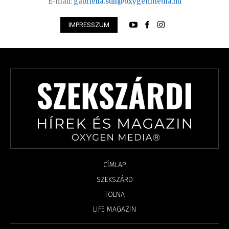
E-mail:
gabriella.suli@oxygenmedia.hu
IMPRESSZUM
CÍMLAP
SZEKSZÁRD
TOLNA
LIFE MAGAZIN