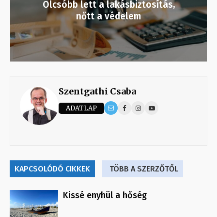
Olcsóbb lett a lakásbiztosítás,
nőtt a védelem
Szentgathi Csaba
ADATLAP
KAPCSOLÓDÓ CIKKEK
TÖBB A SZERZŐTŐL
Kissé enyhül a hőség