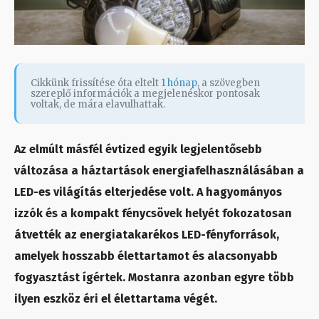
Cikkünk frissítése óta eltelt
1 hónap
, a szövegben
szereplő információk a megjelenéskor pontosak
voltak, de mára elavulhattak.
Az elmúlt másfél évtized egyik legjelentősebb
változása a háztartások energiafelhasználásában a
LED-es világítás elterjedése volt. A hagyományos
izzók és a kompakt fénycsövek helyét fokozatosan
átvették az energiatakarékos LED-fényforrások,
amelyek hosszabb élettartamot és alacsonyabb
fogyasztást ígértek. Mostanra azonban egyre több
ilyen eszköz éri el élettartama végét.