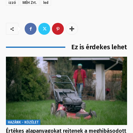
izzó
MÉH Zrt.
led
Ez is érdekes lehet
HAZÁNK - KÖZÉLET
Értékes alapanyagokat rejtenek a meghibásodott