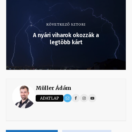
KÖVETKEZŐ SZTORI
A nyári viharok okozzák a
legtöbb kárt
Müller Ádám
ADATLAP