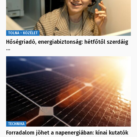
TOLNA - KÖZÉLET
Hőségriadó, energiabiztonság: hétfőtől szerdáig
…
TECHNIKA
Forradalom jöhet a napenergiában: kínai kutatók