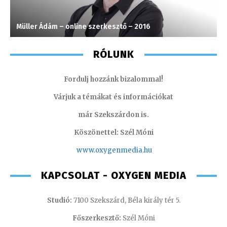
Müller Ádám – online szerkesztő – 2016
A
RÓLUNK
Fordulj hozzánk bizalommal!
Várjuk a témákat és információkat
már Szekszárdon is.
Köszönettel: Szél Móni
www.oxygenmedia.hu
KAPCSOLAT - OXYGEN MEDIA
Studió:
7100 Szekszárd, Béla király tér 5.
Főszerkesztő:
Szél Móni