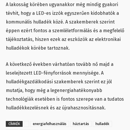
A lakosság körében ugyanakkor még mindig gyakori
tévhit, hogy a LED-es izzók egyszerűen kidobhatók a
kommunális hulladék közé. A szakemberek szerint
éppen ezért fontos a szemléletformálás és a megfelelő
tájékoztatás, hiszen ezek az eszközök az elektronikai
hulladékok körébe tartoznak.
A következő években várhatóan tovább nő majd a
leselejtezett LED-fényforrások mennyisége. A
hulladékgazdálkodási szakemberek szerint ez jól
mutatja, hogy még a legenergiahatékonyabb
technológiák esetében is fontos szerepe van a tudatos
hulladékkezelésnek és az újrahasznosításnak.
CÍMKÉK
energiafelhasználás
háztartás
hulladék