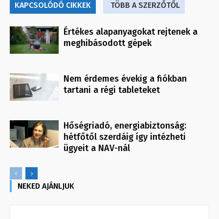
KAPCSOLÓDÓ CIKKEK
TÖBB A SZERZŐTŐL
Értékes alapanyagokat rejtenek a
meghibásodott gépek
Nem érdemes évekig a fiókban
tartani a régi tableteket
Hőségriadó, energiabiztonság:
hétfőtől szerdáig így intézheti
ügyeit a NAV-nál
NEKED AJÁNLJUK