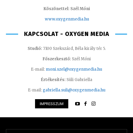
Köszönettel: Szél Móni
www.oxygenmedia.hu
KAPCSOLAT - OXYGEN MEDIA
Studió:
7100 Szekszárd, Béla király tér 5.
Főszerkesztő:
Szél Móni
E-mail:
moni.szel@oxygenmedia.hu
Értékesítés:
Süli Gabriella
E-mail:
gabriella.suli@oxygenmedia.hu
IMPRESSZUM