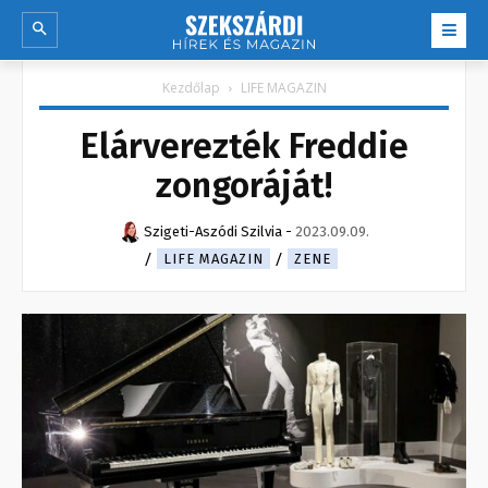
Kezdőlap
LIFE MAGAZIN
Elárverezték Freddie
zongoráját!
Szigeti-Aszódi Szilvia
-
2023.09.09.
LIFE MAGAZIN
ZENE