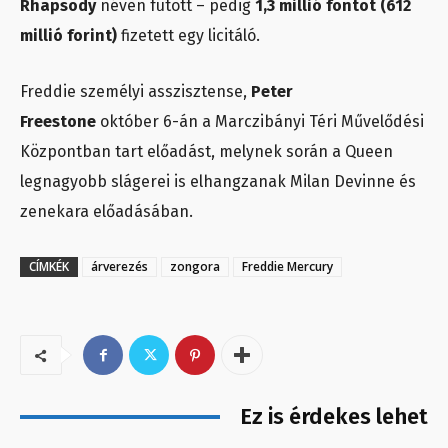
Rhapsody
néven futott – pedig
1,3 millió fontot (612
millió forint)
fizetett egy licitáló.
Freddie személyi asszisztense,
Peter
Freestone
október 6-án a Marczibányi Téri Művelődési
Központban tart előadást, melynek során a Queen
legnagyobb slágerei is elhangzanak Milan Devinne és
zenekara előadásában.
CÍMKÉK
árverezés
zongora
Freddie Mercury
Ez is érdekes lehet