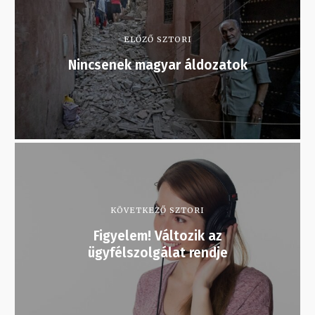
ELŐZŐ SZTORI
Nincsenek magyar áldozatok
KÖVETKEZŐ SZTORI
Figyelem! Változik az
ügyfélszolgálat rendje