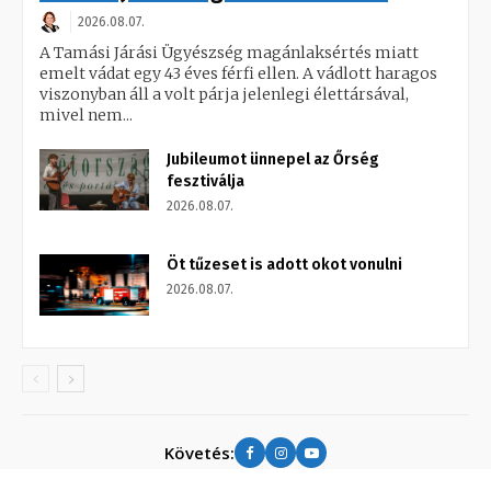
2026.08.07.
A Tamási Járási Ügyészség magánlaksértés miatt
emelt vádat egy 43 éves férfi ellen. A vádlott haragos
viszonyban áll a volt párja jelenlegi élettársával,
mivel nem...
Jubileumot ünnepel az Őrség
fesztiválja
2026.08.07.
Öt tűzeset is adott okot vonulni
2026.08.07.
Követés: