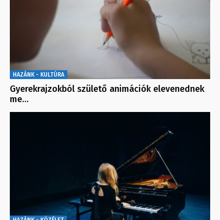
HAZÁNK - KULTÚRA
Gyerekrajzokból születő animációk elevenednek
me…
HAZÁNK - KÖZÉLET