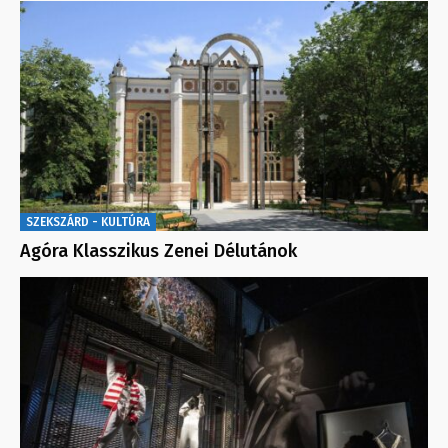
SZEKSZÁRD - KULTÚRA
Agóra Klasszikus Zenei Délutánok