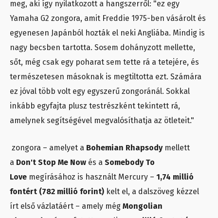
meg, aki így nyilatkozott a hangszerről: "ez egy
Yamaha G2 zongora, amit Freddie 1975-ben vásárolt és
egyenesen Japánból hozták el neki Angliába. Mindig is
nagy becsben tartotta. Sosem dohányzott mellette,
sőt, még csak egy poharat sem tette rá a tetejére, és
természetesen másoknak is megtiltotta ezt. Számára
ez jóval több volt egy egyszerű zongoránál. Sokkal
inkább egyfajta plusz testrészként tekintett rá,
amelynek segítségével megvalósíthatja az ötleteit."
zongora – amelyet a
Bohemian Rhapsody
mellett
a
Don't Stop Me Now
és a
Somebody To
Love
megírásához is használt Mercury –
1,74 millió
fontért (782 millió forint)
kelt el, a dalszöveg kézzel
írt első vázlatáért – amely még
Mongolian