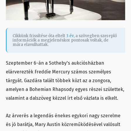
Cikkünk frissítése óta eltelt
3 év
, a szövegben szereplő
információk a megjelenéskor pontosak voltak, de
mára elavulhattak.
Szeptember 6-án a Sotheby's aukciósházban
elárverezték Freddie Mercury számos személyes
tárgyát. Gazdára talált többek közt az a zongora,
amelyen a Bohemian Rhapsody egyes részei születtek,
valamint a dalszöveg kézzel írt első vázlata is elkelt.
Az árverés a legendás énekes egykori nagy szerelme
és jó barátja, Mary Austin közreműködésével valósult