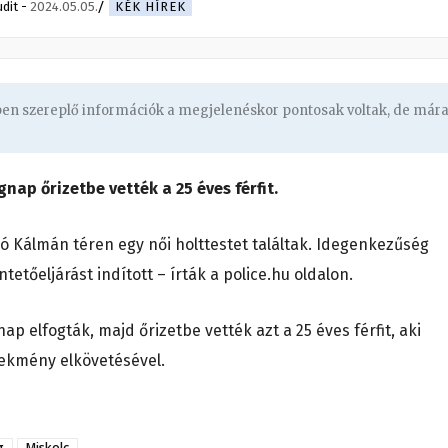
udit
-
2024.05.05.
KÉK HÍREK
gben szereplő információk a megjelenéskor pontosak voltak, de már
nap őrizetbe vették a 25 éves férfit.
 Kálmán téren egy női holttestet találtak. Idegenkezűség
tetőeljárást indított – írták a police.hu oldalon.
 elfogták, majd őrizetbe vették azt a 25 éves férfit, aki
ekmény elkövetésével.
g
Miskolc