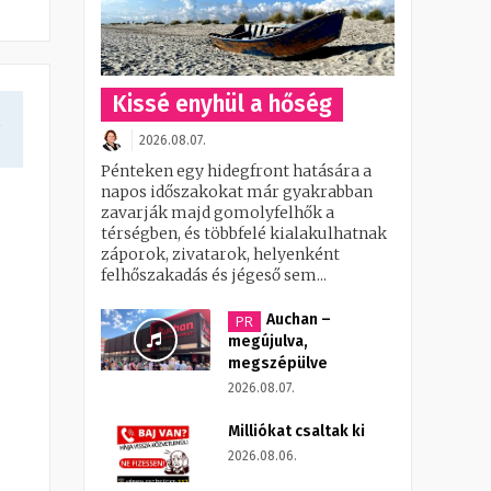
Kissé enyhül a hőség
a
2026.08.07.
Pénteken egy hidegfront hatására a
napos időszakokat már gyakrabban
zavarják majd gomolyfelhők a
térségben, és többfelé kialakulhatnak
záporok, zivatarok, helyenként
felhőszakadás és jégeső sem...
Auchan –
PR
megújulva,
megszépülve
2026.08.07.
Milliókat csaltak ki
2026.08.06.