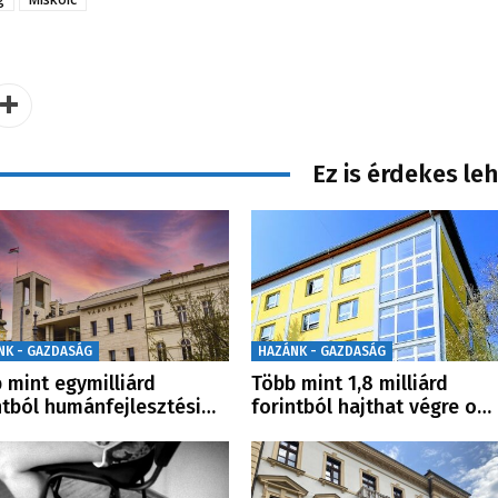
Ez is érdekes le
NK - GAZDASÁG
HAZÁNK - GAZDASÁG
 mint egymilliárd
Több mint 1,8 milliárd
ntból humánfejlesztési…
forintból hajthat végre o…