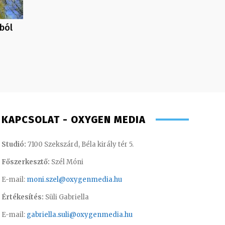
tból
KAPCSOLAT - OXYGEN MEDIA
Studió:
7100 Szekszárd, Béla király tér 5.
Főszerkesztő:
Szél Móni
E-mail:
moni.szel@oxygenmedia.hu
Értékesítés:
Süli Gabriella
E-mail:
gabriella.suli@oxygenmedia.hu