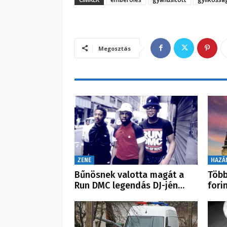
Megosztás
ZENE
HAZÁ
Bűnösnek valotta magát a
Több
Run DMC legendás DJ-jén…
fori