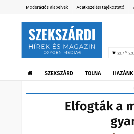
Moderációs alapelvek
Adatkezelési tájékoztató
C
22.7
SZ
SZEKSZÁRD
TOLNA
HAZÁNK
Elfogták a 
gyan