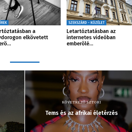
ÍREK
SZEKSZÁRD - KÖZÉLET
rtóztatásban a
Letartóztatásban az
dorogon elkövetett
internetes videóban
erö…
emberölé…
KÖVETKEZŐ SZTORI
Tems és az afrikai életérzés