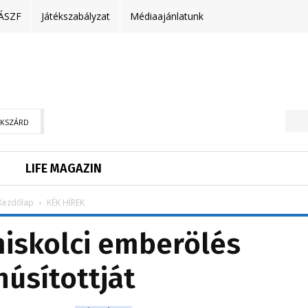
ÁSZF
Játékszabályzat
Médiaajánlatunk
EKSZÁRD
LIFE MAGAZIN
Kezdőlap
KÉK HÍREK
miskolci emberölés
úsítottját