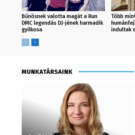
Bűnösnek valotta magát a Run
Több mint
DMC legendás DJ-jének harmadik
humánfejl
gyilkosa
indultak 
MUNKATÁRSAINK