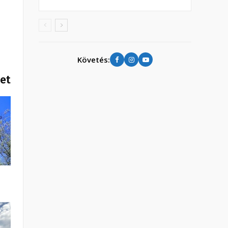
Követés:
het