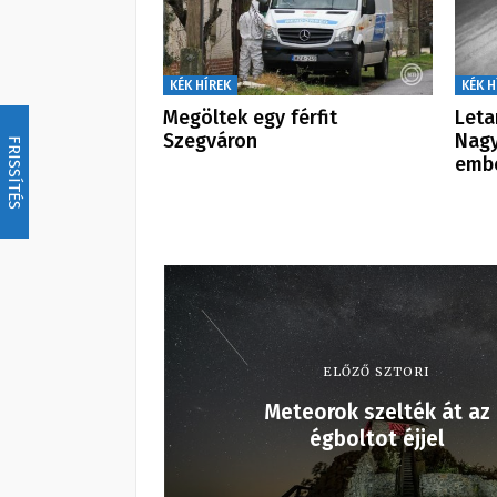
KÉK HÍREK
KÉK H
Megöltek egy férfit
Leta
Szegváron
Nagy
FRISSÍTÉS
emb
ELŐZŐ SZTORI
Meteorok szelték át az
égboltot éjjel