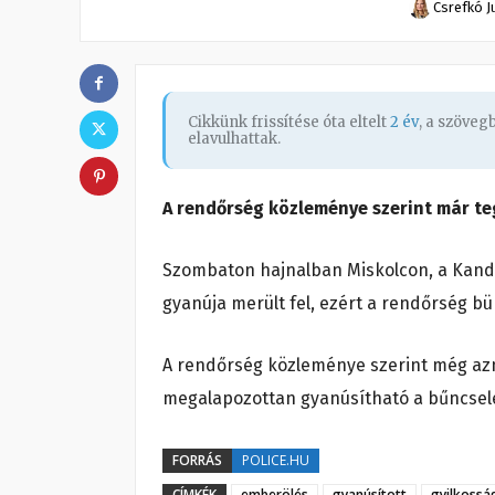
Csrefkó J
Cikkünk frissítése óta eltelt
2 év
, a szöve
elavulhattak.
A rendőrség közleménye szerint már teg
Szombaton hajnalban Miskolcon, a Kandó
gyanúja merült fel, ezért a rendőrség bün
A rendőrség közleménye szerint még aznap
megalapozottan gyanúsítható a bűncsel
FORRÁS
POLICE.HU
CÍMKÉK
emberölés
gyanúsított
gyilkossá