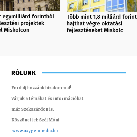
 egymilliárd forintból
Több mint 1,8 milliárd forin
esztési projektek
hajthat végre oktatási
el Miskolcon
fejlesztéseket Miskolc
RÓLUNK
Fordulj hozzánk bizalommal!
Várjuk a témákat és információkat
már Szekszárdon is.
Köszönettel: Szél Móni
www.oxygenmedia.hu