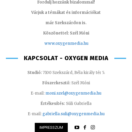
Fordulj hozzánk bizalommal!
Várjuk a témákat és információkat
már Szekszárdon is.
Köszönettel: Szél Móni
www.oxygenmedia.hu
KAPCSOLAT - OXYGEN MEDIA
Studió:
7100 Szekszárd, Béla király tér 5.
Főszerkesztő:
Szél Móni
E-mail:
moni.szel@oxygenmedia.hu
Értékesítés:
Süli Gabriella
E-mail:
gabriella.suli@oxygenmedia.hu
IMPRESSZUM