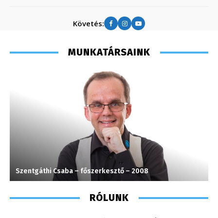
Követés:
MUNKATÁRSAINK
Szentgáthi Csaba – főszerkesztő – 2008
C
RÓLUNK