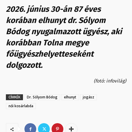
2026. június 30-án 87 éves
korában elhunyt dr. Sólyom
Bódog nyugalmazott ügyész, aki
korábban Tolna megye
főügyészhelyetteseként
dolgozott.
(fotó: infovilág)
CÍMKÉK
Dr. Sólyom Bódog
elhunyt
jogász
női kosárlabda