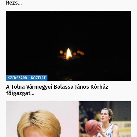
Rezs…
SZEKSZÁRD - KÖZÉLET
A Tolna Vármegyei Balassa János Kórház
főigazgat…