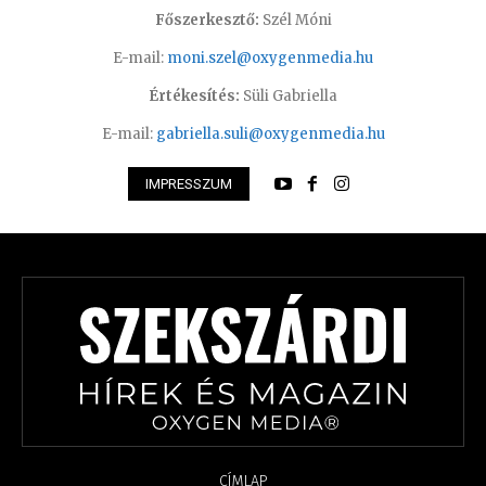
Főszerkesztő:
Szél Móni
E-mail:
moni.szel@oxygenmedia.hu
Értékesítés:
Süli Gabriella
E-mail:
gabriella.suli@oxygenmedia.hu
IMPRESSZUM
CÍMLAP