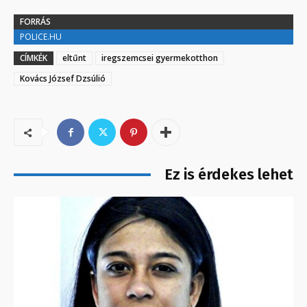
FORRÁS
POLICE.HU
CÍMKÉK
eltűnt
iregszemcsei gyermekotthon
Kovács József Dzsúlió
Ez is érdekes lehet