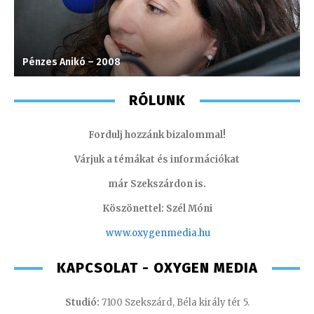
Pénzes Anikó – 2008
F
RÓLUNK
Fordulj hozzánk bizalommal!
Várjuk a témákat és információkat
már Szekszárdon is.
Köszönettel: Szél Móni
www.oxygenmedia.hu
KAPCSOLAT - OXYGEN MEDIA
Studió:
7100 Szekszárd, Béla király tér 5.