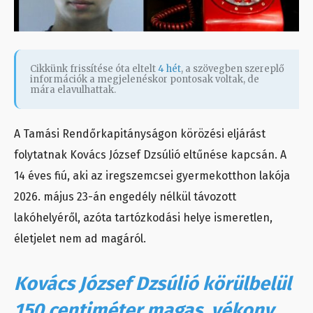
Cikkünk frissítése óta eltelt
4 hét
, a szövegben szereplő
információk a megjelenéskor pontosak voltak, de
mára elavulhattak.
A Tamási Rendőrkapitányságon körözési eljárást
folytatnak Kovács József Dzsúlió eltűnése kapcsán. A
14 éves fiú, aki az iregszemcsei gyermekotthon lakója
2026. május 23-án engedély nélkül távozott
lakóhelyéről, azóta tartózkodási helye ismeretlen,
életjelet nem ad magáról.
Kovács József Dzsúlió körülbelül
150 centiméter magas, vékony