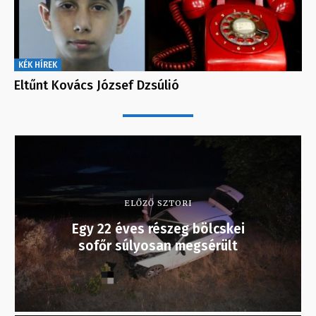
KÉK HÍREK
Eltűnt Kovács József Dzsúlió
ELŐZŐ SZTORI
Egy 22 éves részeg bölcskei
sofőr súlyosan megsérült