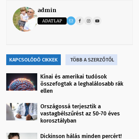
admin
ADATLAP
KAPCSOLÓDÓ CIKKEK
TÖBB A SZERZŐTŐL
Kínai és amerikai tudósok
összefogtak a leghalálosabb rák
ellen
Országossá terjesztik a
vastagbélszűrést az 50-70 éves
korosztályban
Dickinson hálás minden percért!