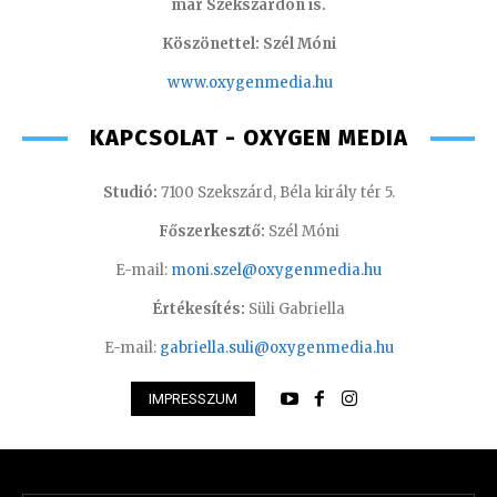
már Szekszárdon is.
Köszönettel: Szél Móni
www.oxygenmedia.hu
KAPCSOLAT - OXYGEN MEDIA
Studió:
7100 Szekszárd, Béla király tér 5.
Főszerkesztő:
Szél Móni
E-mail:
moni.szel@oxygenmedia.hu
Értékesítés:
Süli Gabriella
E-mail:
gabriella.suli@oxygenmedia.hu
IMPRESSZUM