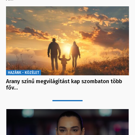
HAZÁNK - KÖZÉLET
Arany színű megvilágítást kap szombaton több
főv…