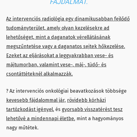
FÁJDALMÁT.
Az intervenciós radiológia egy dinamikusabban fejlődő
tudományterület, amely olyan kezelésekre ad
lehetőséget, mint a daganatok vérellátásának
megszűntetése vagy a daganatos sejtek hőkezelése.
Ezeket az eljárásokat a leggyakrabban vese- és
májtumorban, valamint vese-, máj-, tüdő- és
csontáttéteknél alkalmazzák.
? Az intervenciós onkológiai beavatkozások többsége
kevesebb fájdalommal jár,
rövidebb kórházi
tartózkodást igényel
, és
gyorsabb visszatérést tesz
lehetővé a mindennapi életbe
, mint a hagyományos
nagy műtétek.