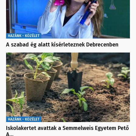
HAZÁNK - KÖZÉLET
A szabad ég alatt kísérleteznek Debrecenben
HAZÁNK - KÖZÉLET
Iskolakertet avattak a Semmelweis Egyetem Pető
A…