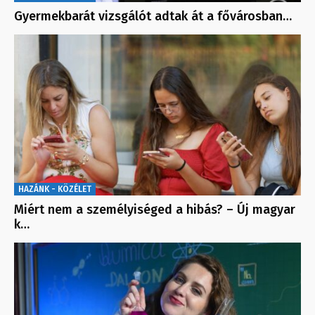
Gyermekbarát vizsgálót adtak át a fővárosban…
HAZÁNK - KÖZÉLET
Miért nem a személyiséged a hibás? – Új magyar
k…