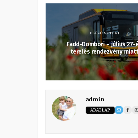
ELŐZŐ SZTORI
Fadd-Dombori – július 27-
terelés rendezvény miat
admin
ADATLAP