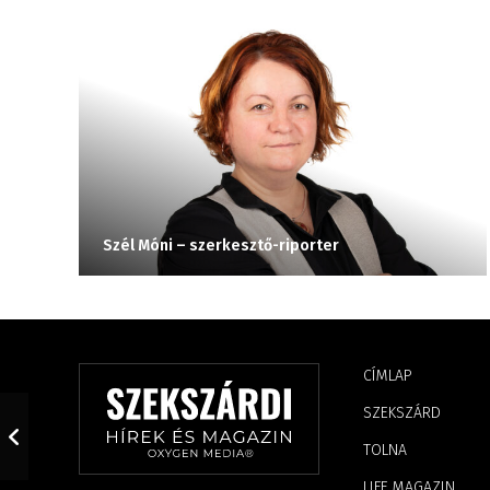
Szél Móni – szerkesztő-riporter
CÍMLAP
SZEKSZÁRD
TOLNA
LIFE MAGAZIN