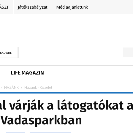
ÁSZF
Játékszabályzat
Médiaajánlatunk
EKSZÁRD
LIFE MAGAZIN
HAZÁNK
Hazánk - Közélet
l várják a látogatókat 
 Vadasparkban