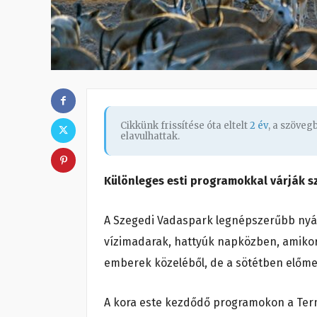
Cikkünk frissítése óta eltelt
2 év
, a szöve
elavulhattak.
Különleges esti programokkal várják 
A Szegedi Vadaspark legnépszerűbb nyári p
vízimadarak, hattyúk napközben, amikor a
emberek közeléből, de a sötétben előm
A kora este kezdődő programokon a Te