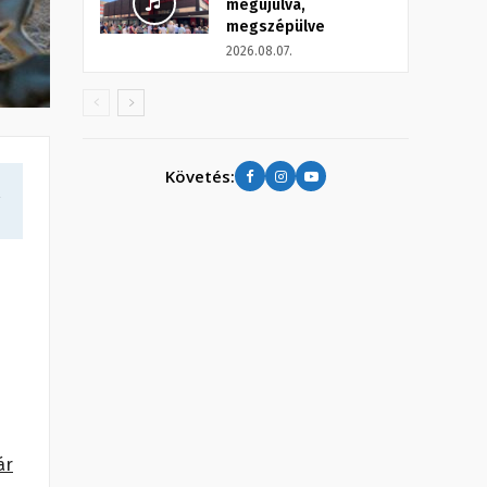
megújulva,
megszépülve
2026.08.07.
Követés:
a
ár