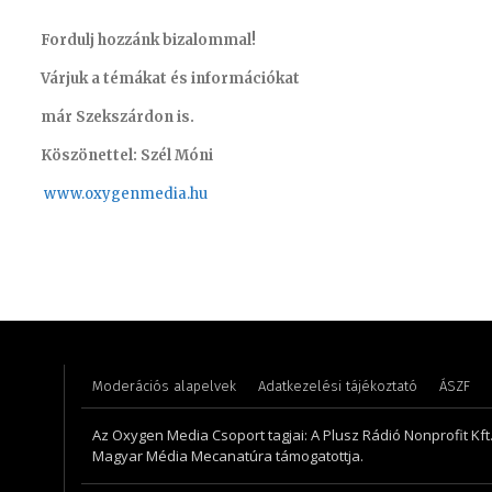
Fordulj hozzánk bizalommal!
Várjuk a témákat és információkat
már Szekszárdon is.
Köszönettel: Szél Móni
www.oxygenmedia.hu
Hudecz Attila – sales manager – 2015
Meronka
Moderációs alapelvek
Adatkezelési tájékoztató
ÁSZF
Az Oxygen Media Csoport tagjai: A Plusz Rádió Nonprofit Kft.,
Magyar Média Mecanatúra támogatottja.