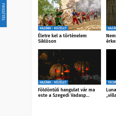
FRISSÍTÉS
HAZÁNK - KÖZÉLET
HAZÁ
Életre kel a történelem
Nem 
Siklóson
érke
HAZÁNK - KÖZÉLET
TECH
Földöntúli hangulat vár ma
Luna
este a Szegedi Vadasp…
„vil