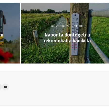
KÖVETKEZŐ SZTORI
én
Naponta döntögeti a
t
rekordokat a kánikula