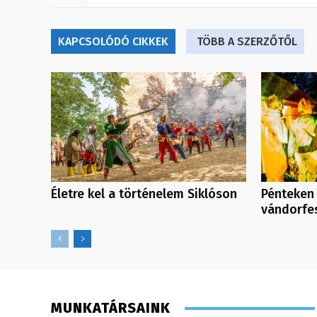
KAPCSOLÓDÓ CIKKEK
TÖBB A SZERZŐTŐL
Életre kel a történelem Siklóson
Pénteken
vándorfes
MUNKATÁRSAINK