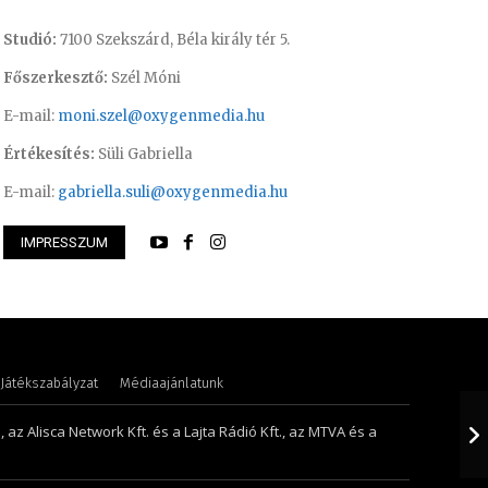
Studió:
7100 Szekszárd, Béla király tér 5.
Főszerkesztő:
Szél Móni
E-mail:
moni.szel@oxygenmedia.hu
Értékesítés:
Süli Gabriella
E-mail:
gabriella.suli@oxygenmedia.hu
IMPRESSZUM
 Péter – programigazgató – 2008
Szentgáthi Csaba –
Játékszabályzat
Médiaajánlatunk
 az Alisca Network Kft. és a Lajta Rádió Kft., az MTVA és a