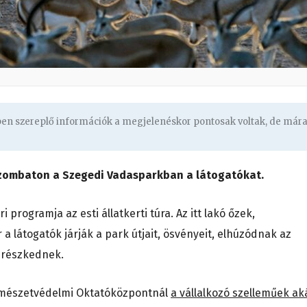
gben szereplő információk a megjelenéskor pontosak voltak, de már
szombaton a Szegedi Vadasparkban a látogatókat.
rogramja az esti állatkerti túra. Az itt lakó őzek,
 látogatók járják a park útjait, ösvényeit, elhúzódnak az
erészkednek.
rmészetvédelmi Oktatóközpontnál
a vállalkozó szelleműek ak