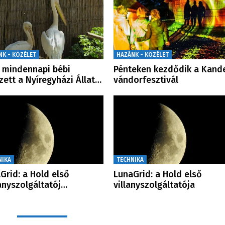
NK - KÖZÉLET
HAZÁNK - KÖZÉLET
mindennapi bébi
Pénteken kezdődik a Kand
zett a Nyíregyházi Állat…
vándorfesztivál
NIKA
TECHNIKA
Grid: a Hold első
LunaGrid: a Hold első
lanyszolgáltatój…
villanyszolgáltatója