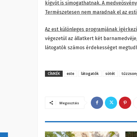
kígyót is simogathatnak. A medveösvény 
Természetesen nem maradnak el az esti 
Az est különleges programjának ígérkez
végezetül az állatkert két barnamedvéje,
látogatók számos érdekességet megtudh
CÍMKÉK
este
látogatók
sötét
tűzzson
Megosztás