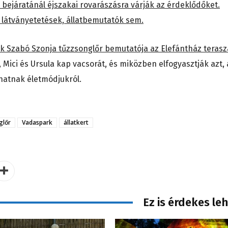
bejáratánál éjszakai rovarászásra várják az érdeklődőket.
látványetetések, állatbemutatók sem.
ik Szabó Szonja tűzzsonglőr bemutatója az Elefántház teras
 Mici és Ursula kap vacsorát, és miközben elfogyasztják azt, 
atnak életmódjukról.
glőr
Vadaspark
állatkert
Ez is érdekes le