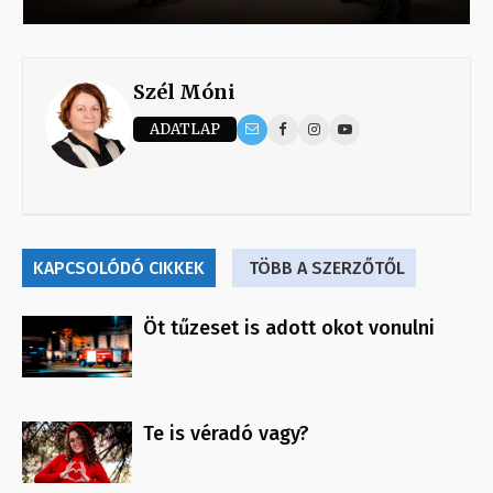
Szél Móni
ADATLAP
KAPCSOLÓDÓ CIKKEK
TÖBB A SZERZŐTŐL
Öt tűzeset is adott okot vonulni
Te is véradó vagy?