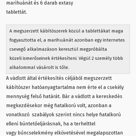
marihuánát és 6 darab extasy
tablettát.
A megszerzett kábítószerek közül a tablettákat maga
fogyasztotta el, a marihuánát azonban egy internetes
csevegő alkalmazáson keresztül megpróbálta
közeli ismerőseinek értékesíteni. Végül 2 személy több
alkalommal vásárolt is tőle.
A vádlott által értékesítés céljából megszerzett
kábítószer hatóanyagtartalma nem érte el a csekély
mennység felső határát. Bár a vádlott a kereskedés
megkezdésekor még fiatalkorú volt, azonban a
vonatkozó szabályok szerint nincs helye fiatalkorú
elleni büntetőeljárásnak, ha a terhelttel
vagy bűncselekmény elkövetésével megalapozottan