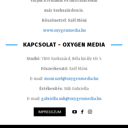
Várjuk a témákat és információkat
már Szekszárdon is.
Köszönettel: Szél Móni
www.oxygenmedia.hu
KAPCSOLAT - OXYGEN MEDIA
Studió:
7100 Szekszárd, Béla király tér 5.
Főszerkesztő:
Szél Móni
E-mail:
moni.szel@oxygenmedia.hu
Értékesítés:
Süli Gabriella
E-mail:
gabriella.suli@oxygenmedia.hu
IMPRESSZUM