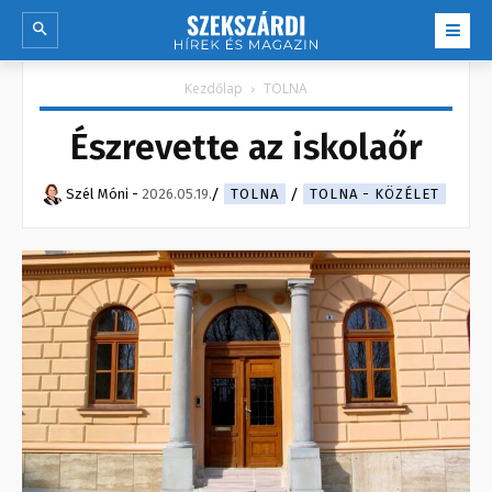
Kezdőlap
TOLNA
Észrevette az iskolaőr
Szél Móni
-
2026.05.19.
TOLNA
TOLNA - KÖZÉLET