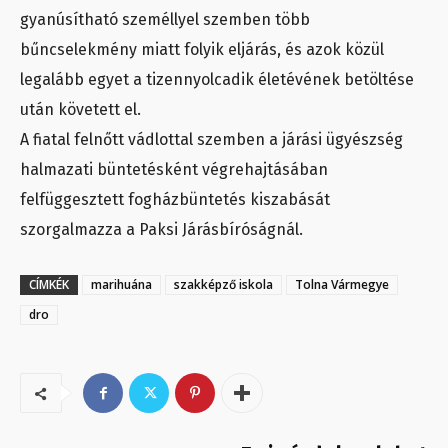
gyanúsítható személlyel szemben több
bűncselekmény miatt folyik eljárás, és azok közül
legalább egyet a tizennyolcadik életévének betöltése
után követett el.
A fiatal felnőtt vádlottal szemben a járási ügyészség
halmazati büntetésként végrehajtásában
felfüggesztett fogházbüntetés kiszabását
szorgalmazza a Paksi Járásbíróságnál.
CÍMKÉK
marihuána
szakképző iskola
Tolna Vármegye
dro