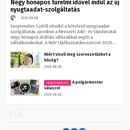
Négy hónapos türelmi idővel indul az új
nyugtaadat-szolgáltatás
2026.08.08.
Szeptember 1-jétől elindul a kötelező nyugtaadat-
szolgáltatás, azonban a Nemzeti Adó- és Vámhivatal
négy hónapos átállási időszakkal segíti a
vállalkozásokat. A NAV tájékoztatása szerint 2026....
Miért viseli meg szervezetünket a
hőség?
2026.08.08.
A polgármester
HANGANYAG
válaszol
2026.08.08.