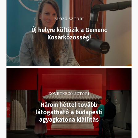
ELŐZŐ SZTORI
Új helyre költözik a Gemenc
Kosárközösség!
KÖVETKEZŐ SZTORI
Három héttel tovább
látogatható a budapesti
agyagkatona kiállítás