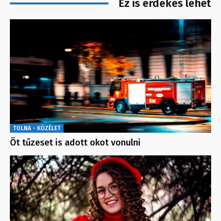
Ez is érdekes lehet
TOLNA - KÖZÉLET
Öt tűzeset is adott okot vonulni