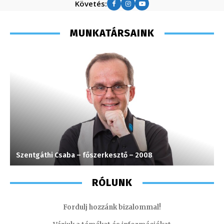
Követés:
MUNKATÁRSAINK
Szentgáthi Csaba – főszerkesztő – 2008
S
RÓLUNK
Fordulj hozzánk bizalommal!