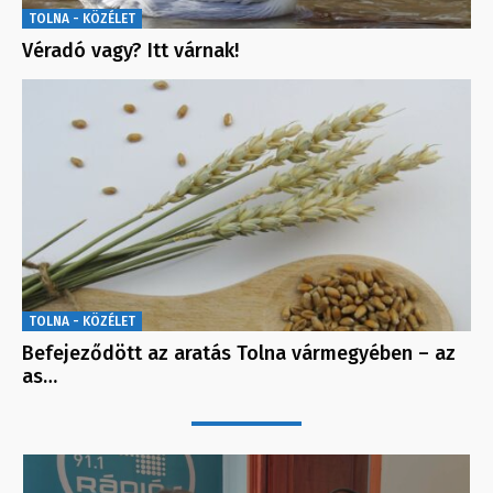
TOLNA - KÖZÉLET
Véradó vagy? Itt várnak!
TOLNA - KÖZÉLET
Befejeződött az aratás Tolna vármegyében – az
as…