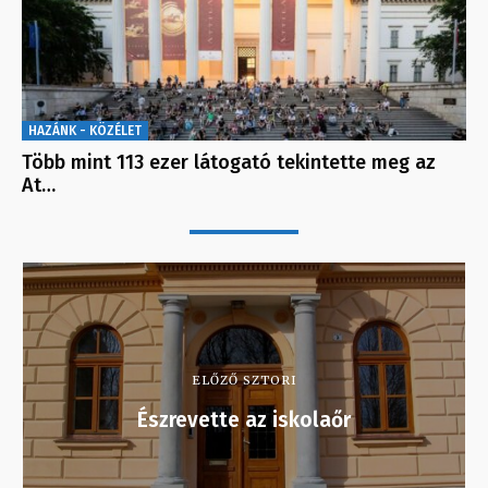
HAZÁNK - KÖZÉLET
Több mint 113 ezer látogató tekintette meg az
At…
ELŐZŐ SZTORI
Észrevette az iskolaőr