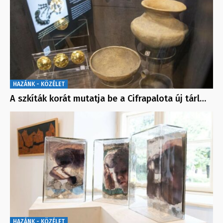
HAZÁNK - KÖZÉLET
A szkíták korát mutatja be a Cifrapalota új tárl…
HAZÁNK - KÖZÉLET