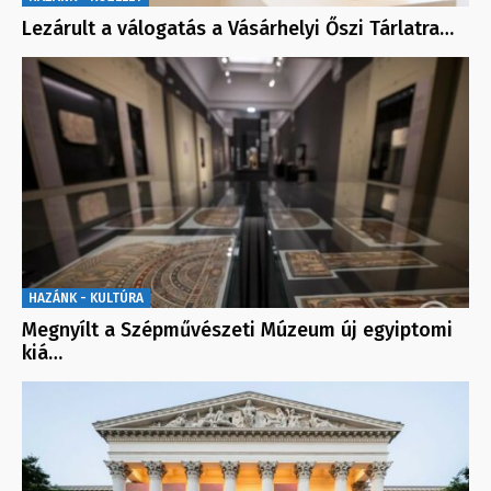
Lezárult a válogatás a Vásárhelyi Őszi Tárlatra…
HAZÁNK - KULTÚRA
Megnyílt a Szépművészeti Múzeum új egyiptomi
kiá…