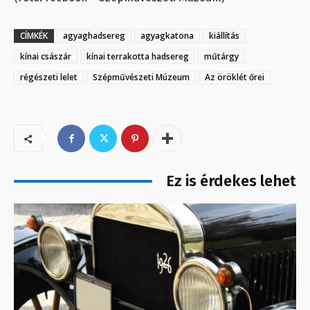
CÍMKÉK
agyaghadsereg
agyagkatona
kiállítás
kínai császár
kínai terrakotta hadsereg
műtárgy
régészeti lelet
Szépművészeti Múzeum
Az öröklét őrei
Ez is érdekes lehet