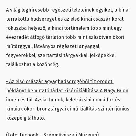
A világ leghíresebb régészeti leleteinek egyikét, a kínai
terrakotta hadsereget és az első kínai császár korát
fókuszba helyező, a kínai történelem több mint egy
évezredét átfogó tárlaton több mint százötven ókori
műtárggyal, látványos régészeti anyaggal,
fegyverekkel, szertartási tárgyakkal, jelképekkel
találkozhat a közönség.
• Az első császár agyaghadseregéből tíz eredeti
példányt bemutató tárlat kísérőkiállítása A Nagy Falon
innen és túl. Ázsiai hunok, kelet-ázsiai nomádok és
kínaiak ókori bronztárgyai című kiállítás szintén június
közepéig látható.
(Fotó: Fecbook – Szépművészeti Múzeum)