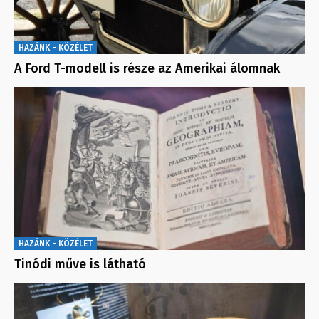
HAZÁNK - KÖZÉLET
A Ford T-modell is része az Amerikai álomnak
HAZÁNK - KÖZÉLET
Tinódi műve is látható