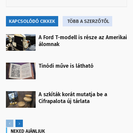
KAPCSOLÓDÓ CIKKEK
TÖBB A SZERZŐTŐL
A Ford T-modell is része az Amerikai
álomnak
Tinódi műve is látható
A szkíták korát mutatja be a
Cifrapalota új tárlata
NEKED AJÁNLJUK