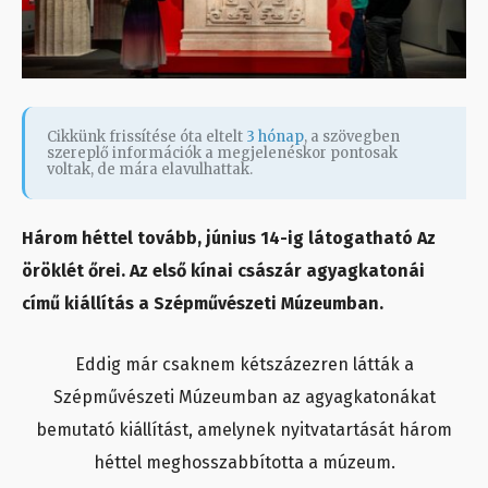
Cikkünk frissítése óta eltelt
3 hónap
, a szövegben
szereplő információk a megjelenéskor pontosak
voltak, de mára elavulhattak.
Három héttel tovább, június 14-ig látogatható Az
öröklét őrei. Az első kínai császár agyagkatonái
című kiállítás a Szépművészeti Múzeumban.
Eddig már csaknem kétszázezren látták a
Szépművészeti Múzeumban az agyagkatonákat
bemutató kiállítást, amelynek nyitvatartását három
héttel meghosszabbította a múzeum.