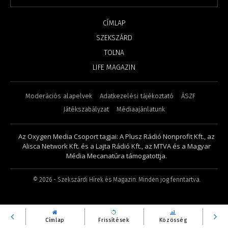
CÍMLAP
SZEKSZÁRD
TOLNA
LIFE MAGAZIN
Moderációs alapelvek
Adatkezelési tájékoztató
ÁSZF
Játékszabályzat
Médiaajánlatunk
Az Oxygen Media Csoport tagjai: A Plusz Rádió Nonprofit Kft., az
Alisca Network Kft. és a Lajta Rádió Kft., az MTVA és a Magyar
Média Mecanatúra támogatottja.
©
2026
- Szekszárdi Hírek és Magazin. Minden jog fenntartva.
Címlap
Frissítések
Közösség