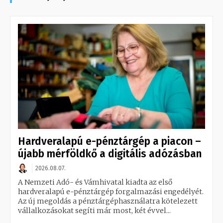
Hardveralapú e-pénztárgép a piacon –
újabb mérföldkő a digitális adózásban
2026.08.07.
A Nemzeti Adó- és Vámhivatal kiadta az első
hardveralapú e-pénztárgép forgalmazási engedélyét.
Az új megoldás a pénztárgéphasználatra kötelezett
vállalkozásokat segíti már most, két évvel...