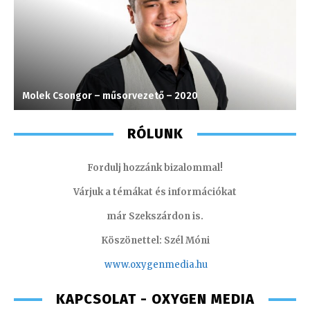
Molek Csongor – műsorvezető – 2020
T
RÓLUNK
Fordulj hozzánk bizalommal!
Várjuk a témákat és információkat
már Szekszárdon is.
Köszönettel: Szél Móni
www.oxygenmedia.hu
KAPCSOLAT - OXYGEN MEDIA