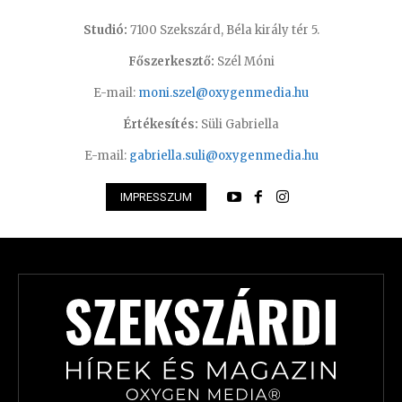
Studió:
7100 Szekszárd, Béla király tér 5.
Főszerkesztő:
Szél Móni
E-mail:
moni.szel@oxygenmedia.hu
Értékesítés:
Süli Gabriella
E-mail:
gabriella.suli@oxygenmedia.hu
IMPRESSZUM