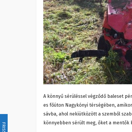
A könnyű sérüléssel végződő baleset pén
es főúton Nagykónyi térségében, amikor
sávba, ahol nekiütközött a szemből szab
könnyebben sérült meg, őket a mentők k
FRISSÍTÉS