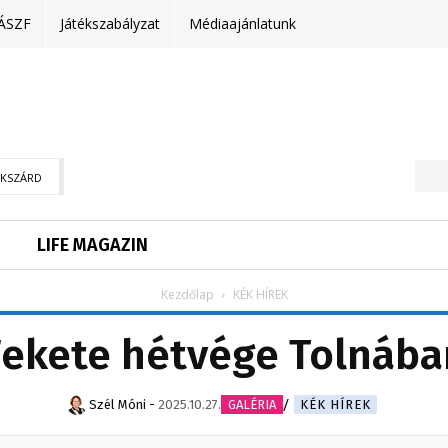
ÁSZF
Játékszabályzat
Médiaajánlatunk
EKSZÁRD
LIFE MAGAZIN
Kezdőlap
KÉK HÍREK
Fekete hétvége Tolnába
Szél Móni
-
2025.10.27.
GALÉRIA
KÉK HÍREK