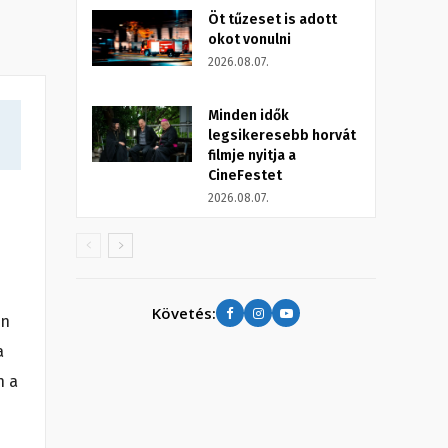
Öt tűzeset is adott
okot vonulni
2026.08.07.
Minden idők
legsikeresebb horvát
filmje nyitja a
CineFestet
2026.08.07.
Követés:
en
a
n a