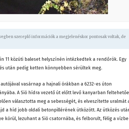
övegben szereplő információk a megjelenéskor pontosak voltak, de
in 11 közúti baleset helyszínén intézkedtek a rendőrök. Egy
zés után pedig ketten könnyebben sérültek meg.
 autójával vasárnap a hajnali órákban a 6232-es úton
ányába. A Sió hídra vezető út előtt levő kanyarban feltehető
elően választotta meg a sebességét, és elveszítette uralmát 
majd a híd jobb oldali betonpillérének ütközött. Az ütközés utá
körül, lezuhant a Sió csatornába, és felborult, félig a vízbe