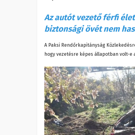
Az autót vezető férfi él
biztonsági övét nem has
A Paksi Rendőrkapitányság Közlekedésren
hogy vezetésre képes állapotban volt-e a