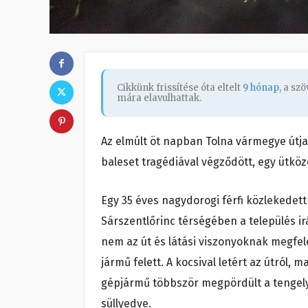
Cikkünk frissítése óta eltelt
9 hónap
, a sz
mára elavulhattak.
Az elmúlt öt napban Tolna vármegye útja
baleset tragédiával végződött, egy ütkö
Egy 35 éves nagydorogi férfi közlekedett
Sárszentlőrinc térségében a település ir
nem az út és látási viszonyoknak megfel
jármű felett. A kocsival letért az útról, 
gépjármű többször megpördült a tengelye 
süllyedve.