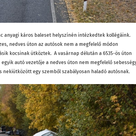
c anyagi káros baleset helyszínén intézkedtek kollégáink.
vizes, nedves úton az autósok nem a megfelelő módon
ásik kocsinak ütköztek. A vasárnap délután a 6535-ös úton
az egyik autó vezetője a nedves úton nem megfelelő sebesség
 és nekiütközött egy szemből szabályosan haladó autósnak.