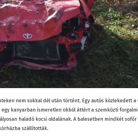
teken nem sokkal dél után történt. Egy autós közlekedett a 
 egy kanyarban ismeretlen okból áttért a szemközti forgalm
ályosan haladó kocsi oldalának. A balesetben mindkét sofőr
órházba szállították.