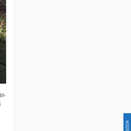
61-
i
KÖZÖSSÉG