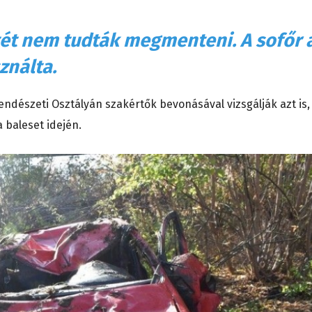
etét nem tudták megmenteni. A sofőr 
ználta.
dészeti Osztályán szakértők bevonásával vizsgálják azt is,
 baleset idején.