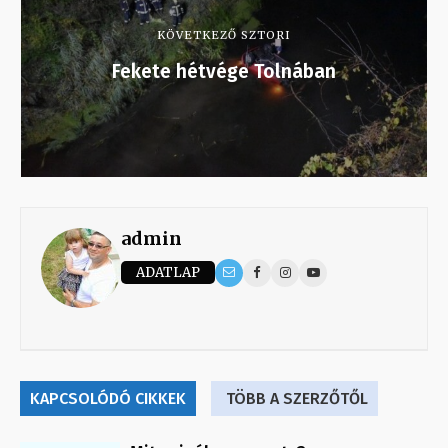
KÖVETKEZŐ SZTORI
Fekete hétvége Tolnában
admin
ADATLAP
KAPCSOLÓDÓ CIKKEK
TÖBB A SZERZŐTŐL