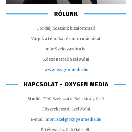
RÓLUNK
Fordulj hozzánk bizalommal!
Várjuk a témákat és információkat
már Szekszárdon is.
Köszönettel: Szél Móni
www.oxygenmedia.hu
KAPCSOLAT - OXYGEN MEDIA
Studió:
7100 Szekszárd, Béla király tér 5.
Főszerkesztő:
Szél Móni
E-mail:
moni.szel@oxygenmedia.hu
Értékesítés:
Süli Gabriella