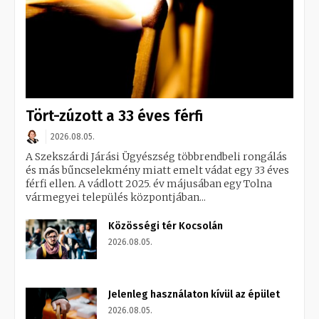
Tört-zúzott a 33 éves férfi
2026.08.05.
A Szekszárdi Járási Ügyészség többrendbeli rongálás
és más bűncselekmény miatt emelt vádat egy 33 éves
férfi ellen. A vádlott 2025. év májusában egy Tolna
vármegyei település központjában...
Közösségi tér Kocsolán
2026.08.05.
Jelenleg használaton kívül az épület
2026.08.05.