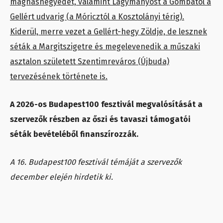
mágnásnegyedét, valamint Lágymányost a Gombától a
Gellért udvarig (a Móricztól a Kosztolányi térig).
Kiderül, merre vezet a Gellért-hegy Zöldje, de lesznek
séták a Margitszigetre és megelevenedik a műszaki
asztalon született Szentimreváros (Újbuda)
tervezésének története is.
A 2026-os Budapest100 fesztivál megvalósítását a
szervezők részben az őszi és tavaszi támogatói
séták bevételéből finanszírozzák.
A 16. Budapest100 fesztivál témáját a szervezők
december elején hirdetik ki.