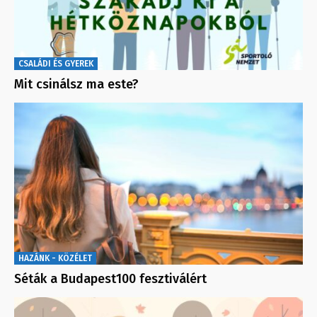
CSALÁDI ÉS GYEREK
Mit csinálsz ma este?
HAZÁNK - KÖZÉLET
Séták a Budapest100 fesztiválért