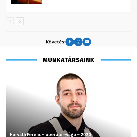
Követés:
MUNKATÁRSAINK
Horváth Ferenc – operatőr-vágó – 2020
S