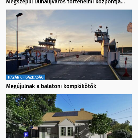
Megszépül Dunaújváros történelmi központja…
HAZÁNK - GAZDASÁG
Megújulnak a balatoni kompkikötők