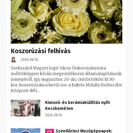
Koszorúzási felhívás
2026.08.10.
Szekszárd Megyei Jogú Város Önkormányzata
méltóképpen kíván megemlékezni államalapításunk
ünnepéről, így augusztus 20-án, csütörtökön 10:30-
kor koszorúzásra kerül sor a Babits Mihály Kulturális
Központ déli...
Kimonó-és kerámiakiállítás nyílt
Kecskeméten
2026.08.10.
Szentlőrinci Mezőgépnapok:
PR