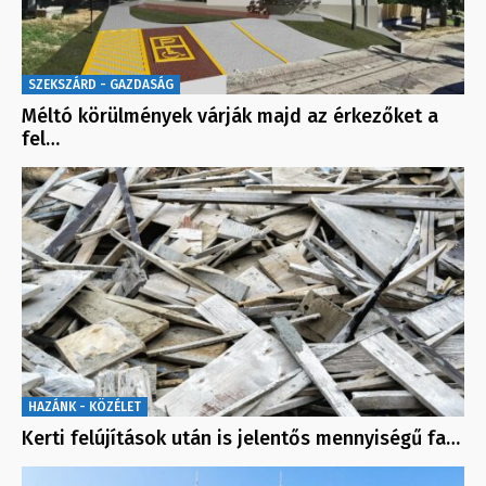
SZEKSZÁRD - GAZDASÁG
Méltó körülmények várják majd az érkezőket a
fel…
HAZÁNK - KÖZÉLET
Kerti felújítások után is jelentős mennyiségű fa…