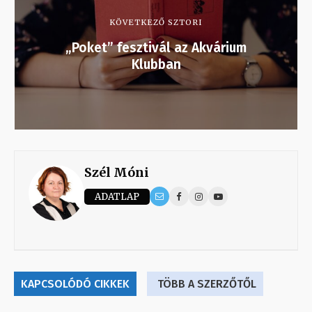
KÖVETKEZŐ SZTORI
„Poket” fesztivál az Akvárium
Klubban
Szél Móni
ADATLAP
KAPCSOLÓDÓ CIKKEK
TÖBB A SZERZŐTŐL