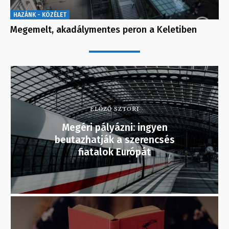
HAZÁNK - KÖZÉLET
Megemelt, akadálymentes peron a Keletiben
ELŐZŐ SZTORI
Megéri pályázni: ingyen
beutazhatják a szerencsés
fiatalok Európát