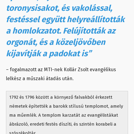
toronysisakot, és vakolással,
festéssel együtt helyreállították
a homlokzatot. Felújították az
orgonát, és a közeljövőben
kijavítják a padokat is”
– fogalmazott az MTI-nek Kollár Zsolt evangélikus
lelkész a műszaki átadás után.
1792 és 1796 között a környező falvakból érkezett
németek építették a barokk stílusú templomot, amely
ma műemlék. A templom karzatát az evangélistákat
ábrázoló, eredeti festés díszíti, és szintén korabeli a
szószékoltár.