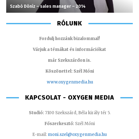
Szabó Döníz – sales manager – 2014
S
RÓLUNK
Fordulj hozzánk bizalommal!
Várjuk a témákat és információkat
már Szekszárdon is.
Köszönettel: Szél Móni
www.oxygenmedia.hu
KAPCSOLAT - OXYGEN MEDIA
Studió:
7100 Szekszárd, Béla király tér 5.
Főszerkesztő:
Szél Móni
E-mail:
moni.szel@oxygenmedia.hu