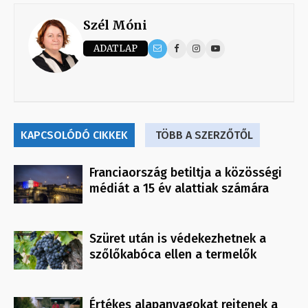
Szél Móni
ADATLAP
KAPCSOLÓDÓ CIKKEK
TÖBB A SZERZŐTŐL
Franciaország betiltja a közösségi
médiát a 15 év alattiak számára
Szüret után is védekezhetnek a
szőlőkabóca ellen a termelők
Értékes alapanyagokat rejtenek a