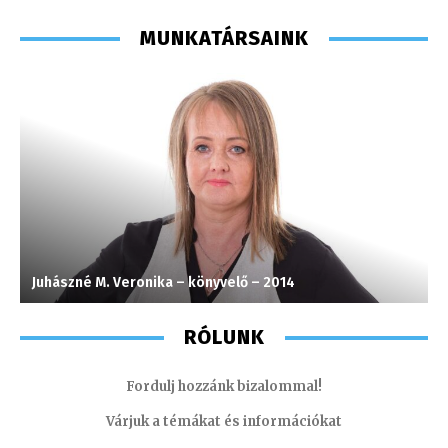
MUNKATÁRSAINK
Juhászné M. Veronika – könyvelő – 2014
M
RÓLUNK
Fordulj hozzánk bizalommal!
Várjuk a témákat és információkat