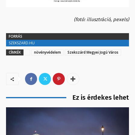
(fotó: illusztráció, pexels)
FORRÁS
SZEKSZARD.HU
CÍMKÉK
növényvédelem
Szekszárd Megyei Jogú Város
Ez is érdekes lehet