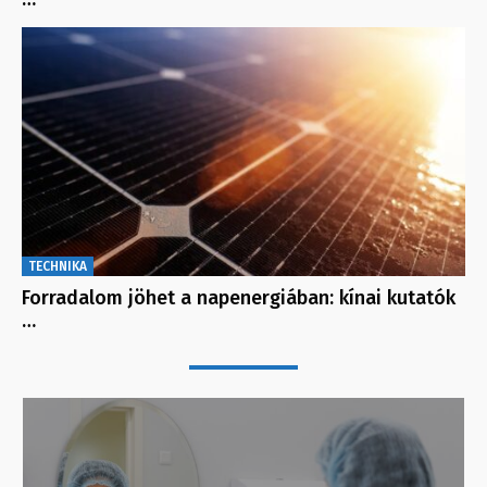
TECHNIKA
Forradalom jöhet a napenergiában: kínai kutatók
…