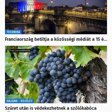
TECHNIKA
Franciaország betiltja a közösségi médiát a 15 é…
HAZÁNK - KÖZÉLET
Szüret után is védekezhetnek a szőlőkabóca