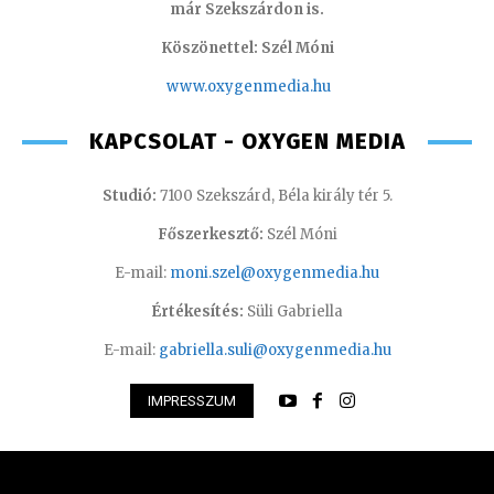
már Szekszárdon is.
Köszönettel: Szél Móni
www.oxygenmedia.hu
KAPCSOLAT - OXYGEN MEDIA
Studió:
7100 Szekszárd, Béla király tér 5.
Főszerkesztő:
Szél Móni
E-mail:
moni.szel@oxygenmedia.hu
Értékesítés:
Süli Gabriella
E-mail:
gabriella.suli@oxygenmedia.hu
IMPRESSZUM